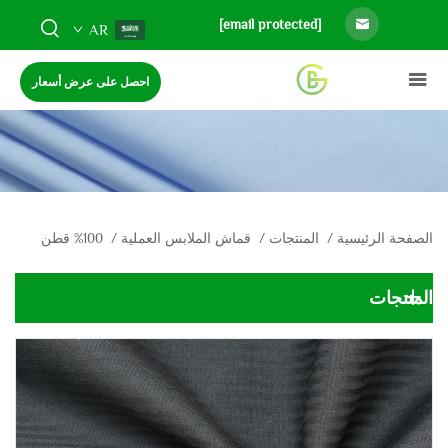
[email protected]
AR
احصل على عرض أسعار
الصفحة الرئيسية
/
المنتجات
/
قماش الملابس العملية
/
100% قطن
المنتجات