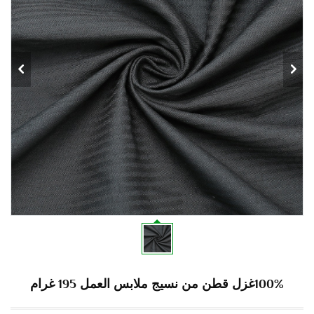
100%غزل قطن من نسيج ملابس العمل 195 غرام