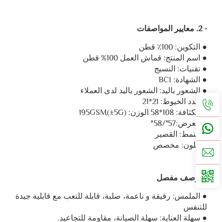
- 2. معايير المواصفات
● التكوين: 100٪ قطن
● اسم المنتج: قماش العمل 100% قطن
● تقنيات: النسيج
● الشهادة: BCI
● الشعور باليد: الشعور باليد لدى العملاء
● عدد الخيوط: 21*21
● الكثافة: 108*58 الوزن: 195GSM(±5G)
● العرض:57"/58"
● النمط: القصير
● اللون: مخصص
3. وصف مفصل
● الملمس: رقيقة و ناعمة، صلبة، قابلة للتعب مع قابلية جيدة
للتنفس
● سهلة العناية: سهلة الصيانة، مقاومة للتجاعيد.