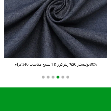
80%بوليستر 20%زيتوكوز TR نسيج مناسب 340غرام
خيوط