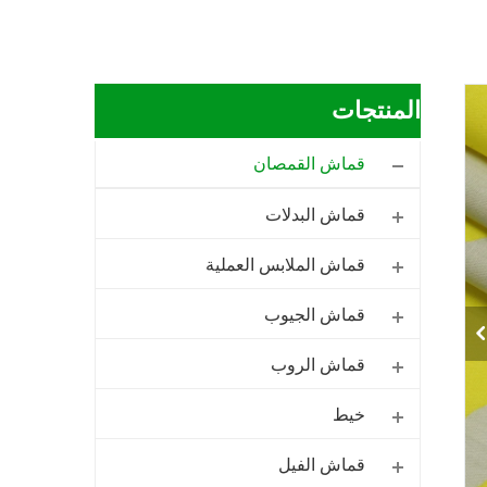
المنتجات
قماش القمصان
قماش البدلات
قماش الملابس العملية
قماش الجيوب
قماش الروب
خيط
قماش الفيل