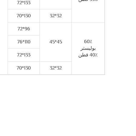
133*72
130*70
32*32
96*72
60٪
110*76
45*45
بوليستر
40٪ قطن
133*72
130*70
32*32