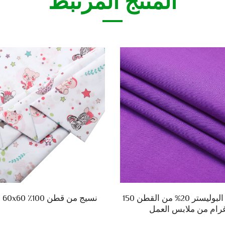
المنتج المرتبط
80% من البوليستر 20% من القطن 150
نسيج من قطن 100٪ 20x20 60x60
رام من ملابس العمل