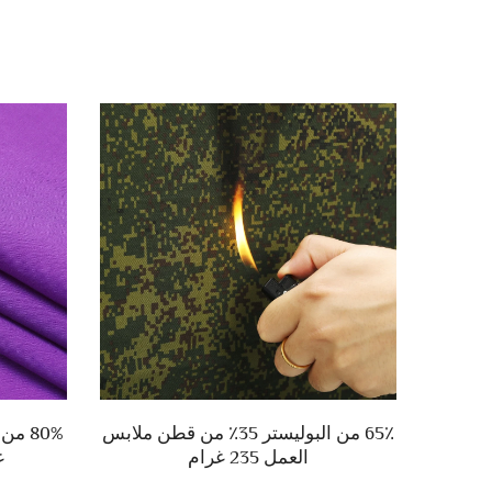
ابس العمل
65٪ من البوليستر 35٪ من قطن ملابس
العمل 235 غرام
غ