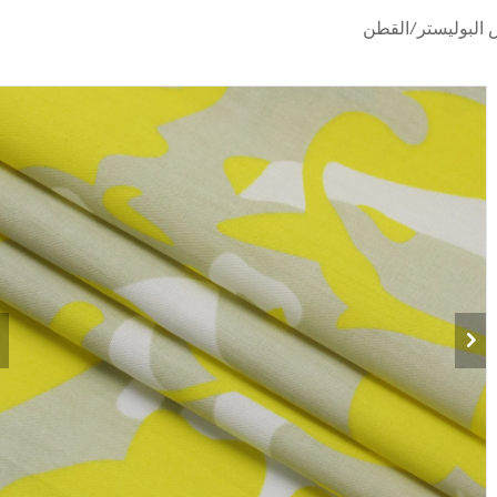
البوليستر/القطن