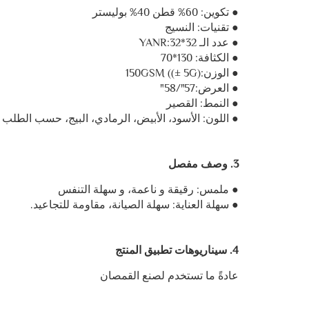
● تكوين: 60% قطن 40% بوليستر
● تقنيات: النسيج
● عدد الـ YANR:32*32
● الكثافة: 130*70
● الوزن:150GSM ((± 5G)
● العرض:57"/58"
● النمط: القصير
● اللون: الأسود، الأبيض، الرمادي، البيج، حسب الطلب
3. وصف مفصل
● ملمس: رقيقة و ناعمة، و سهلة التنفس
● سهلة العناية: سهلة الصيانة، مقاومة للتجاعيد.
4. سيناريوهات تطبيق المنتج
عادةً ما تستخدم لصنع القمصان