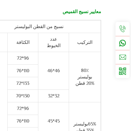
معايير نسيج القميص
نسيج من القطن البوليستر
عدد
التركيب
الكثافة
الخيوط
96*72
80٪
110*76
46*46
بوليستر
20% قطن
133*72
130*70
32*32
96*72
110*76
45*45
65%بوليستر
35% قطن