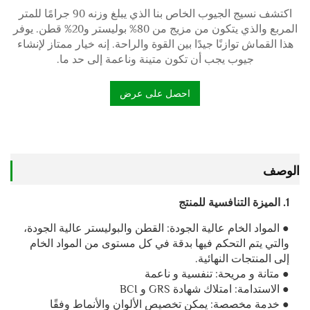
اكتشف نسيج الجيوب الخاص بنا الذي يبلغ وزنه 90 جرامًا للمتر
المربع والذي يتكون من مزيج من 80% بوليستر و20% قطن. يوفر
هذا القماش توازنًا جيدًا بين القوة والراحة. إنه خيار ممتاز لإنشاء
جيوب يجب أن تكون متينة وناعمة إلى حد ما.
احصل على عرض
أسعار
الوصف
1. الميزة التنافسية للمنتج
● المواد الخام عالية الجودة: القطن والبوليستر عالية الجودة،
والتي يتم التحكم فيها بدقة في كل مستوى من المواد الخام
إلى المنتجات النهائية.
● متانة و مريحة: تنفسية و ناعمة
● الاستدامة: امتلاك شهادة GRS و BCI
● خدمة مخصصة: يمكن تخصيص الألوان والأنماط وفقًا