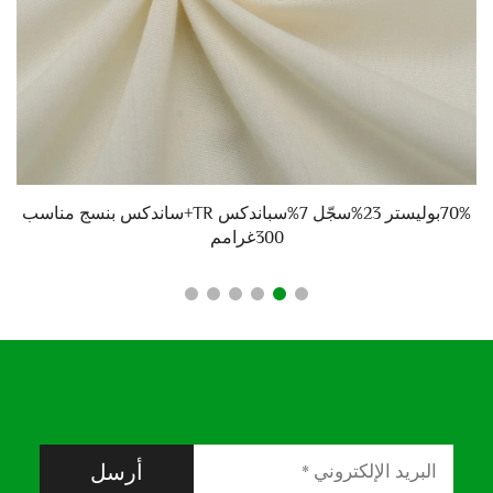
70%بوليستر 23%سجّل 7%سباندكس TR+ساندكس بنسج مناسب
300غرامم
أرسل