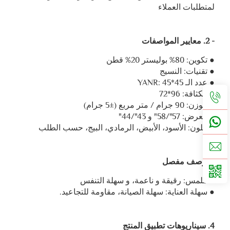
لمتطلبات العملاء
- 2. معايير المواصفات
● تكوين: 80% بوليستر 20% قطن
● تقنيات: النسيج
● عدد الـ YANR: 45*45
● الكثافة: 96*72
● الوزن: 90 جرام / متر مربع (±5 جرام)
● العرض: 57"/58" و 43"/44"
● اللون: الأسود، الأبيض، الرمادي، البيج، حسب الطلب
3. وصف مفصل
● ملمس: رقيقة و ناعمة، و سهلة التنفس
● سهلة العناية: سهلة الصيانة، مقاومة للتجاعيد.
4. سيناريوهات تطبيق المنتج