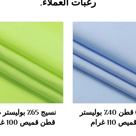
رغبات العملاء.
60٪ قطن 40٪ بوليستر
ميص 110 غرام
قطن قميص 100 غرام