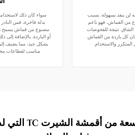
اس
T متين من حيث أنه لن ينفد بسهولة. بسبب
سواء كان ذلك لاستخدامه
ع من القماش، فهو ناعم
 الشاق. نتيجة للفحوصات
مصنوع من قماش يسمح بالت
مان كل ياردة من القماش
أو الباردة. بالإضافة إلى ذل
المتكرر والاستخدام.
مناسب لقطاعات مختلف
جرب تصفح المجموع