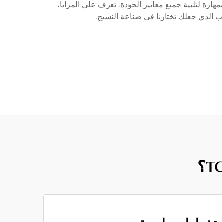
 وقوته الشدّية والمرونة. ومع أفضل المنتجات لأكثر من 20 عامًا، تم تصنيعه بمهارة لتلبية جميع معايير الجودة. تعرف على المزايا،