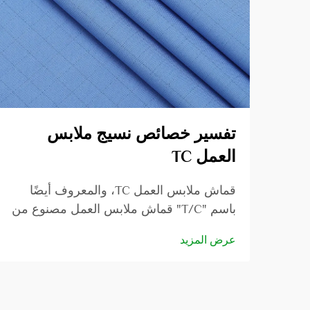
تفسير خصائص نسيج ملابس
العمل TC
قماش ملابس العمل TC، والمعروف أيضًا
باسم "T/C" قماش ملابس العمل مصنوع من
قماش قطني بوليستري مركب. يتكون
عرض المزيد
القماش القطني البوليستري من خصلتين
ويوضح السبب في تسميته بذلك. يجد هذا
النوع من الأقمشة تطبيقاً في...