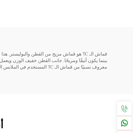
قماش الـ TC هو قماش مزيج من القطن والبوليست
بينما يكون أنيقًا ومريحًا. جانب القطن خفيف الوزن ويعم
معروف نسبيًا من قماش الـ TC المستخدم في الملابس العملية، تيشيرتات الصيف، وكذلك الملابس الرسمية، مما يجعله خيارًا جيدًا من حيث العمل بالنسبة للمصنعين والمصممين.
أ