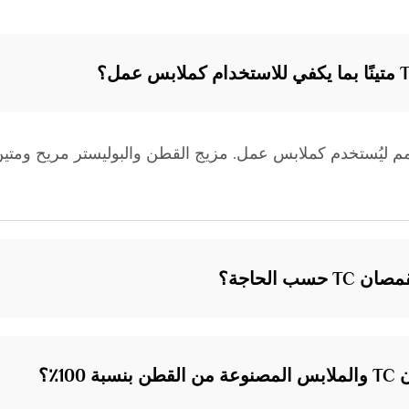
مصان TC قوي جدًا ومصمم ليُستخدم كملابس عمل. مزيج القطن والبوليستر مري
 الحاجة؟
10٪؟