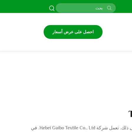
احصل على عرض أسعار
يُعتبر هذا المقال دليلاً شاملاً يتحدث عن قماش القمصان TC الذي يستخدم في الملابس العملية، والملابس غير الرسمية وما إلى ذلك. تعمل شركة Hebei Gaibo Textile Co., Ltd. في