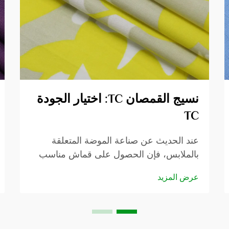
نسيج القمصان TC: اختيار الجودة
TC
عند الحديث عن صناعة الموضة المتعلقة
بالملابس، فإن الحصول على قماش مناسب
للقمصان أمر حيوي عندما يريد الشخص صنع
عرض المزيد
ملابس مودرن وقابلة للارتداء. هنا يأتي قماش
القمصان TC لينقذ الموقف، وهو خليط من
البوليستر والقطن. ...