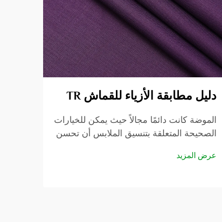
دليل مطابقة الأزياء للقماش TR
الات
الزي
الموضة كانت دائمًا مجالاً حيث يمكن للخيارات
الصحيحة المتعلقة بتنسيق الملابس أن تحسن
في صن
المظهر من شخص عادي إلى شخص جميل
عرض المزيد
وجذاب للغاية. وفي عالم الموضة، هناك
الأخير
عرض ا
قماش واحد...
لصناع