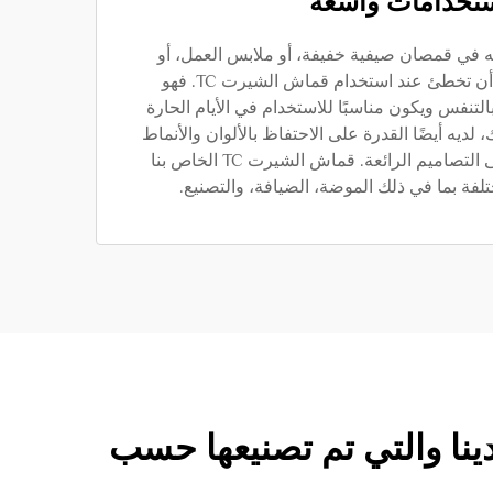
تخدامات واسعة
 في قمصان صيفية خفيفة، أو ملابس العمل، أو
بدلة فاخرة، فمن النادر أن تخطئ عند استخدام قماش الشيرت TC. فهو
نفس ويكون مناسبًا للاستخدام في الأيام الحارة
ك، لديه أيضًا القدرة على الاحتفاظ بالألوان والأنماط
بشكل جيد، مما يضيف إلى التصاميم الرائعة. قماش الشيرت TC الخاص بنا
ة بما في ذلك الموضة، الضيافة، والتصنيع.
ة الواسعة من أقمشة الشيرت TC التي لدينا والتي تم تصنيعها حسب