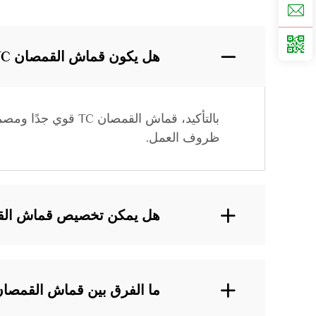
هل يكون قماش القمصان TC متينًا بما يكفي للاستخدام كملابس عمل؟
بالتأكيد، قماش الق
ظروف العمل.
هل يمكن تخصيص قماش القمصان TC حسب
ما الفرق بين قماش القمصان TC والملابس المصنوعة من القطن بنسبة 0