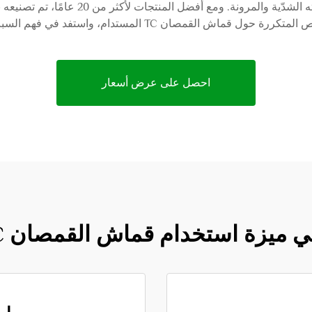
مجال قماش القمصان TC، الذي يتميز بمقاومته
ستدام، واستفد في فهم السبب الذي جعلك تختارنا في صناعة النسيج.
احصل على عرض أسعار
ي ميزة استخدام قماش القمصان TC؟