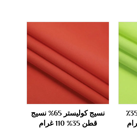
نسيج 65٪ بوليستر 35٪
نسيج كوليستر 65% نسيج
قطن 35% 110 غرام