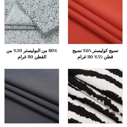
نسيج كوليستر 65% نسيج
80% من البوليستر 20% من
قطن 35% 110 غرام
القطن 110 غرام