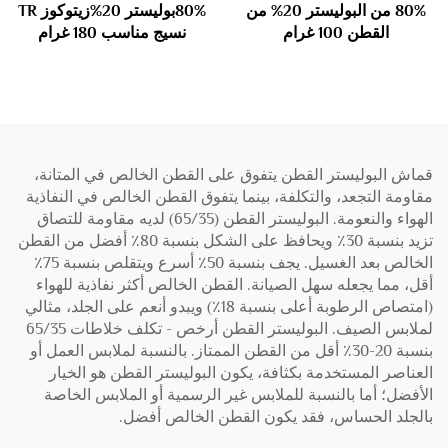
80% من البوليستر 20% من
80%بوليستر 20%زيتوكوز TR
القطن 100 غرام
نسيج مناسب 180 غرام
قماش البوليستر القطن يتفوق على القطن الخالص في المتانة،
مقاومة التجعد، والتكلفة، بينما يتفوق القطن الخالص في النفاذية
الهواء والنعومة. البوليستر القطن (65/35) لديه مقاومة للتصاق
تزيد بنسبة 30٪ ويحافظ على الشكل بنسبة 80٪ أفضل من القطن
الخالص بعد الغسيل. يجف بنسبة 50٪ أسرع ويتقلص بنسبة 75٪
أقل، مما يجعله سهل الصيانة. القطن الخالص أكثر نفاذية للهواء
(امتصاص الرطوبة أعلى بنسبة 18٪) ويبدو أنعم على الجلد، مثالي
لملابس الصيف. البوليستر القطن أرخص - تكلف خلاطات 65/35
بنسبة 20-30٪ أقل من القطن الممتاز. بالنسبة لملابس العمل أو
العناصر المستخدمة بكثافة، يكون البوليستر القطن هو الخيار
الأفضل؛ أما بالنسبة للملابس غير الرسمية أو الملابس الخاصة
بالجلد الحساس، فقد يكون القطن الخالص أفضل.