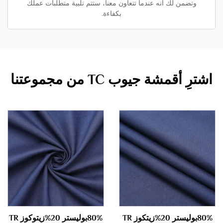
وتضمن لك أنه عندما تتعاون معنا، ستتم تلبية متطلبات عملك
بكفاءة.
اشترِ أقمشة جيوب TC من مجموعتنا
80%بوليستر 20%زيتكوز TR
80%بوليستر 20%زيتوكوز TR