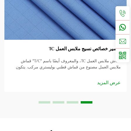
تفسير خصائص نسيج ملابس العمل TC
قماش ملابس العمل TC، والمعروف أيضًا باسم "T/C" قماش
ملابس العمل مصنوع من قماش قطني بوليستري مركب. يتكون
القماش القطني البوليستري من خصلتين ويوضح السبب في
تسميته بذلك. يجد هذا النوع من الأقمشة تطبيقاً في...
عرض المزيد