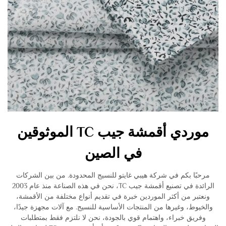
موردي أقمشة جيب TC الموثوقين
في الصين
مرحبًا بكم في شركة هيبي غايتو للنسيج المحدودة. من بين الشركات
الرائدة في تصنيع أقمشة جيب TC، نحن في هذه الصناعة منذ عام 2003
ونعتبر من أكثر الموردين خبرة في تقديم أنواع مختلفة من الأقمشة،
والخيوط، وغيرها من المنتجات الأساسية للنسيج. مع آلات مجهزة جيدًا،
وفريق خبراء، واهتمام قوي بالجودة، نحن لا نلتزم فقط بمتطلبات