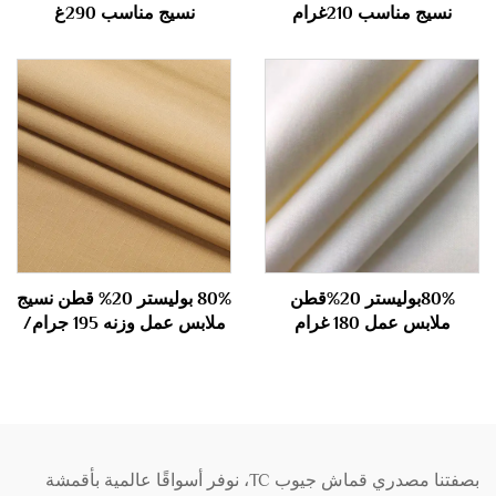
نسيج مناسب 210غرام
نسيج مناسب 290غ
80%بوليستر 20%قطن
80% بوليستر 20% قطن نسيج
ملابس عمل 180 غرام
ملابس عمل وزنه 195 جرام/
م2
بصفتنا مصدري قماش جيوب TC، نوفر أسواقًا عالمية بأقمشة