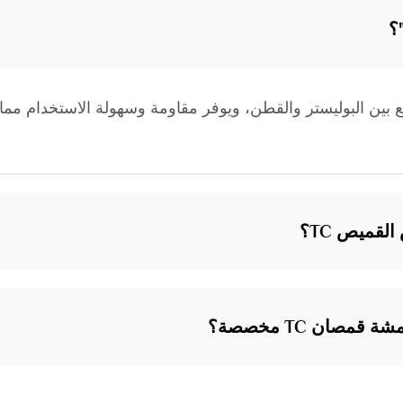
؟
القماش يجمع بين البوليستر والقطن، ويوفر مقاومة وسهولة الاستخدام 
لقميص TC؟
صان TC مخصصة؟