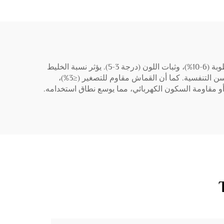
تتميز قماشة TC بخصائص مفيدة متعددة: المتانة (مقاومة الاحتكاك ≥25,000 دورة)، استعادة التجاعيد (280-320°)، امتصاص الرطوبة (6-10%)، وثبات اللون (درجة 3-5). يؤثر نسبة الخليط
على الخصائص المحددة: نسبة البوليستر الأعلى (65/35) تزيد من المتانة ومقاومة التجاعيد، بينما نسبة القطن الأعلى (50/50) تحسن التنفسية. كما أن القماش مقاوم للتصغير (≤3%)،
و مقاومة السكون الكهربائي، مما يوسع نطاق استخدامه.