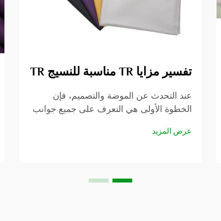
تفسير مزايا TR مناسبة للنسيج TR
عند التحدث عن الموضة والتصميم، فإن
الخطوة الأولى هي التعرف على جميع جوانب
القماش. في هذه المقالة سنراجع مجال
عرض المزيد
قماش البدلات TR ونفكر في العديد من
الجوانب الإيجابية التي يمتلكها. سواء كنت
مصمم أزياء...