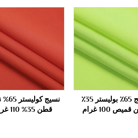
نسيج 65٪ بوليستر 35٪
نسيج كول
ميص 100 غرام
قطن 35% 110 غرام