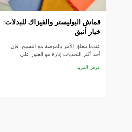
قماش البوليستر والفيزاك للبدلات:
خيار أنيق
عندما يتعلق الأمر بالموضة مع النسيج، فإن
أحد أكثر التحديات إثارة هو العثور على
القماش الصحيح لإنشاء ملابس جميلة. دخل
عرض المزيد
قماش بوليستر فيسكوز للبدلات وهو مزيج
مثالي من الموضة 438 – تصفح عبر إن...