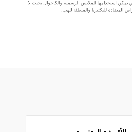
لقياسية التي تلبي المتطلبات الدولية مع أعلى جودة. ضمن إنتاجنا، لدينا أنماط غير تقليدية من أقمشة القطن TC التي يمكن استخدامها للملابس الرسمية والكاجوال بحيث لا
ص المضادة للبكتيريا والمبطئة للهب.