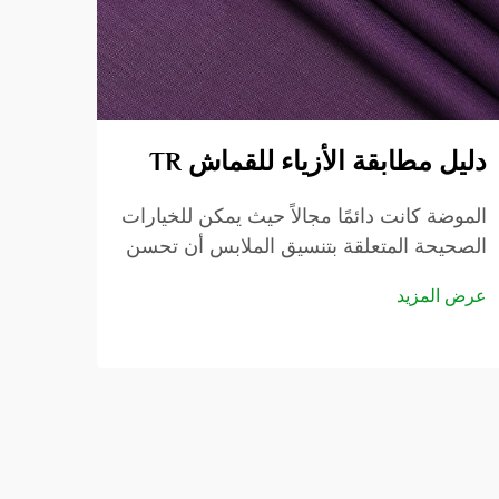
دليل مطابقة الأزياء للقماش TR
الات
الزي
الموضة كانت دائمًا مجالاً حيث يمكن للخيارات
الصحيحة المتعلقة بتنسيق الملابس أن تحسن
في صن
المظهر من شخص عادي إلى شخص جميل
عرض المزيد
وجذاب للغاية. وفي عالم الموضة، هناك
الأخير
عرض ا
قماش واحد...
لصناع