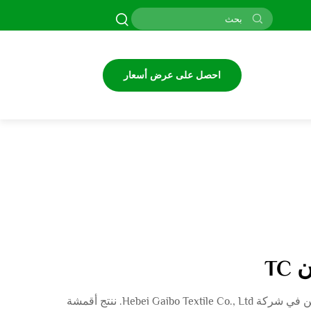
احصل على عرض أسعار
T
تعرف على الخصائص الفريدة لأقمشة قمصان TC، وهي مزيج من البوليستر والقطن، وتشتهر بقوتها وراحتها ومظهرها الجيد. نحن في شركة Hebei Gaibo Textile Co., Ltd. ننتج أقمشة