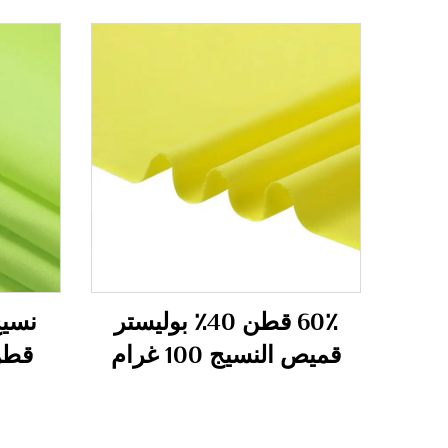
60٪ قطن 40٪ بوليستر
قميص النسيج 100 غرام
قطن ق