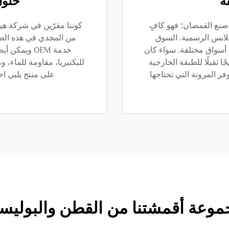
ة
حلول
صنع القمصان؛ فهو كافٍ
كوننا مقرّين في شركة هي
لابس الرسمية. السوق
من المجدي في هذه الصن
 أسواق مختلفة. سواء كان
خدمة OEM وي
ا ثقيلًا للطبقة الخارجية
للبكتيريا، مقاومة للماء، 
ر المرونة التي تحتاجها
على منتج يلبي اح
وعة أقمشتنا من القطن والبوليس