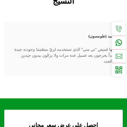
النسيج
سيد (طومسون)
إنها قميص "تي سي" الذي نستخدمه لزيّ منظمتنا وجودته جيدة
جداً يخرجون بعد غسيل عدة مرات ولا يزالون يبدون جيدين
كالجدد
احصل على عرض سعر مجاني