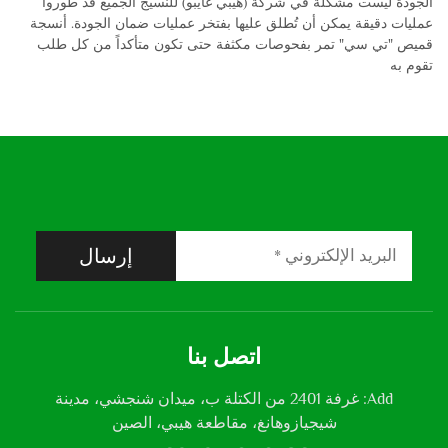
الجودة ليست مشكلة في شركة (هيبي غايبو) للنسيج الجميع قد طوروا
عمليات دقيقة يمكن أن تُطلق عليها بفتخر عمليات ضمان الجودة. أنسجة
قميص "تي سي" تمر بفحوصات مكثفة حتى تكون متأكداً من كل طلب
تقوم به
إرسال
اتصل بنا
Add: غرفة 2401 من الكتلة ب، ميدان شنجشي، مدينة
شيجيازوهانغ، مقاطعة هيبي، الصين