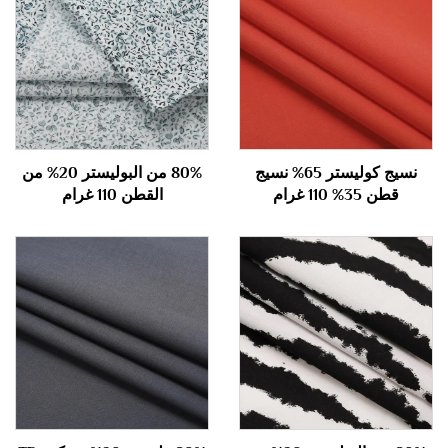
نسيج كوليستر 65% نسيج
80% من البوليستر 20% من
قطن 35% 110 غرام
القطن 110 غرام