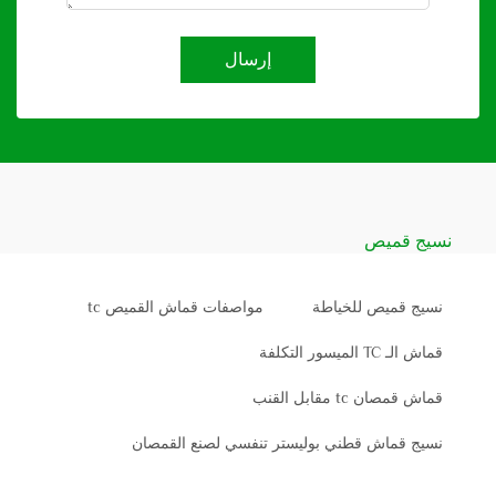
إرسال
نسيج قميص
نسيج قميص للخياطة
مواصفات قماش القميص tc
قماش الـ TC الميسور التكلفة
قماش قمصان tc مقابل القنب
نسيج قماش قطني بوليستر تنفسي لصنع القمصان