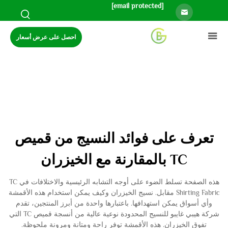
[email protected]
احصل على عرض أسعار
تعرف على فوائد النسيج من قميص
TC بالمقارنة مع الخيزران
هذه الصفحة تسلط الضوء على أوجه التشابه الرئيسية والاختلافات في TC
Shirting Fabric مقابل. نسيج الخيزران وكيف يمكن استخدام هذه الأقمشة
وأي أسواق يمكن استهدافها. باعتبارها واحدة من أبرز المنتجين، تقدم
شركة هيبي غايبو للنسيج المحدودة نوعية عالية من أنسجة قميص TC التي
تفوق الخيزران. هذه الأقمشة توفر راحة ومتانة ومرونة ملحوظة.