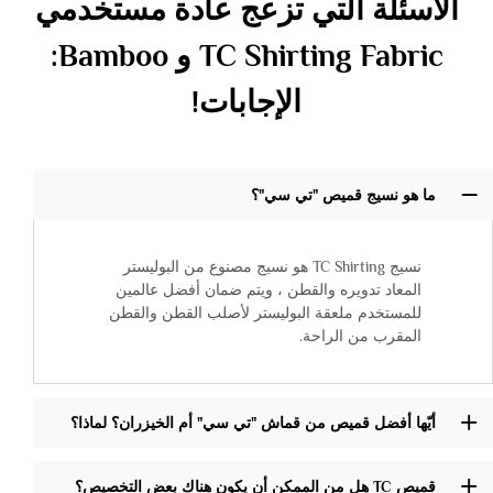
الأسئلة التي تزعج عادة مستخدمي
TC Shirting Fabric و Bamboo:
الإجابات!
ما هو نسيج قميص "تي سي"؟
نسيج TC Shirting هو نسيج مصنوع من البوليستر
المعاد تدويره والقطن ، ويتم ضمان أفضل عالمين
للمستخدم ملعقة البوليستر لأصلب القطن والقطن
المقرب من الراحة.
أيّها أفضل قميص من قماش "تي سي" أم الخيزران؟ لماذا؟
قميص TC هل من الممكن أن يكون هناك بعض التخصيص؟