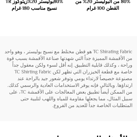
80% من البوليستر 20% من
80%بوليستر 20%زيتوكوز TR
القطن 100 غرام
نسيج مناسب 180 غرام
TC Shirating Fabric هو قطن مختلط مع نسيج بوليستر ، وهو واحد
من الأقمشة المميزة جداً التي شهدتها صناعة الأقمشة بسبب قوة
وراحة ، وكذلك قابلية التطبيق. إنه أقل لسوء ولكن معقول جداً
خاصة مع قطعة الخيزران التي تظهر لكن TC Shirting Fabric
مصنوعة خصيصاً لارتداء يومي وتوفر شعور جيد بالراحة عند
ارتداؤها. وبالتالي فإنه يوفر الاستخدامات العادية والرسمي كذلك.
من الممكن أيضاً تطبيق بعض المعالجات على الأقمشة TC، على
سبيل المثال، مما يجعلها مقاومة للمياه واللهب لتلبية حتى
المتطلبات الخاصة جداً للعديد من الفروع.