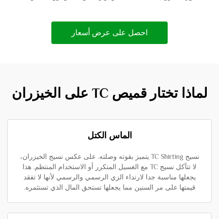
احصل على عرض أسعار
لماذا تختار قميص TC على الخيزران
الماس الكتل
نسيج TC Shirting يتميز بقوته وصلته. على عكس نسيج الخيزران،
لا تتآكل نسيج TC مع الغسيل المتكرر أو الاستخدام المنتظم. هذا
يجعلها مناسبة جدا لارتداء الزي الرسمي والرسمي لأنها لا تفقد
قيمتها على مر السنين مما يجعلها تستحق المال الذي تستثمره.