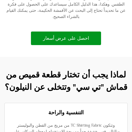
الطقس. وهكذا، هذا الدليل الكامل سيساعدك على الحصول على فكرة
عن ما تحديداً تحتاج إلى البحث عن الأقمشة الحكيمة، حتى يمكنك القيام
بالشراء الصحيح.
احصل على عرض أسعار
لماذا يجب أن تختار قطعة قميص من
قماش "تي سي" وتتخلى عن النيلون؟
التنفسية والراحة
وتتكون TC Shirting Fabric من مزيج من القطن والبوليستر
وبالتالي فهي خفيفة جداً ومريحة للاستخدام لمعظم السكان. على