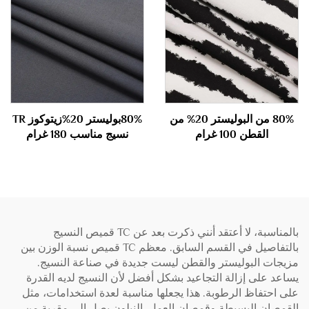
80% من البوليستر 20% من
80%بوليستر 20%زيتوكوز TR
القطن 100 غرام
نسيج مناسب 180 غرام
بالمناسبة، لا أعتقد أنني ذكرت بعد عن TC قميص النسيج
بالتفاصيل في القسم السابق. معظم TC قميص نسبة الوزن بين
مزيجات البوليستر والقطن ليست جديدة في صناعة النسيج.
يساعد على إزالة التجاعيد بشكل أفضل لأن النسيج لديه القدرة
على احتفاظ الرطوبة. هذا يجعلها مناسبة لعدة استخدامات، مثل
القمصان البسيطة وقمصان العمل. النيلون يصل إلى مقربة من