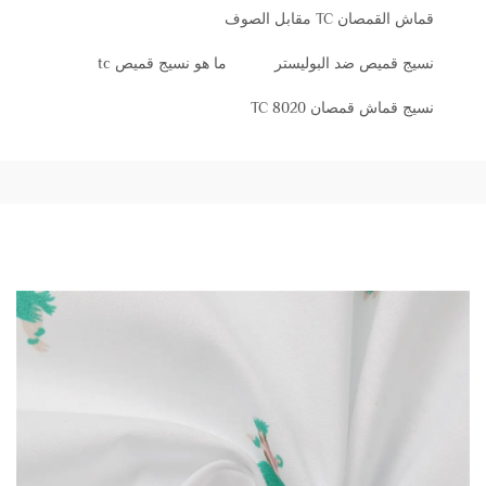
قماش القمصان TC مقابل الصوف
نسيج قميص ضد البوليستر
ما هو نسيج قميص tc
نسيج قماش قمصان TC 8020