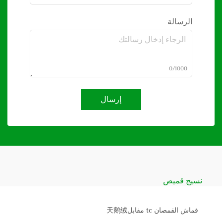
الرسالة
0/1000
إرسال
نسيج قميص
قماش القمصان tc مقابل天鹅绒