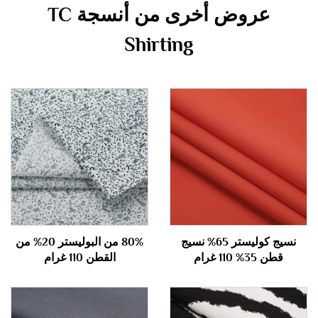
عروض أخرى من أنسجة TC
Shirting
نسيج كوليستر 65% نسيج
80% من البوليستر 20% من
قطن 35% 110 غرام
القطن 110 غرام