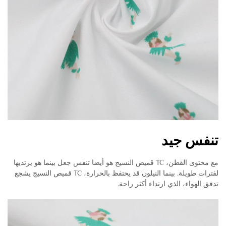
تنفس جيد
مع محتوى القطن، TC قميص النسيج هو أيضا تنفس جعل بينما هو يرتديها
لفترات طويلة. بينما النيلون قد يحتفظ بالحرارة، TC قميص النسيج يشجع
تدفق الهواء، الذي ارتداء أكثر راحة.