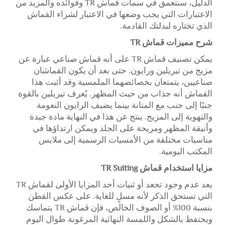
الدليل، سنتعمق في سمات قماش TR وفوائده والمزيد من
الاعتبارات التي يجب وضعها في الاعتبار لشراء القماش
الذي تختاره لبدلتك القادمة.
شرح مميزات قماش TR
يمكن تصنيف قماش TR على أنه قماش صناعي عبارة عن
مزيج من تيريلين ورايون. حتى بعد أن يكون القماشان
صناعيين، يتمتعان بخصائصهما الملمسية وقد أثبت هذا
القماش أنه جذاب من حيث المظهر. يُعرف تيريلين بالقوة
جنبًا إلى جنب مع المتانة بينما يضيف الرايون النعومة
والتهوية إلى المزيج. ينتج عن هذا في النهاية مادة جيدة
وأنيقة المظهر ومريحة على الجلد ويمكن ارتداؤها في
مناسبات مختلفة من الأمسيات الرسمية إلى ملابس
المكتب اليومية.
مزايا استخدام قماش TR Suiting
يعد عدم وجود تجعد أو ثنيات أحد المزايا الأولى لقماش TR
التي تستحق الذكر لأنه مسلٍ للغاية. على عكس القطن
بنسبة 100% أو الصوف الخالص، فإن قماش TR يتماسك
ويحتفظ بالشكل واللمسة النهائية المرغوبة طوال اليوم