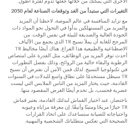
الأخرى التي يمكنك من خلالها جعلها تدوم لفترة أطول.
التغيرات التي ستبدأ من الغد وتوقعات الصناعة لعام 2030
مع تزايد المنافسة في عالم الموضة، لاحظنا أن المزيد
والمزيد من المستهلكين بدأوا في التحول نحو المواد ذات
الجودة العالية والصديقة للبيئة في نفس الوقت. من
المرجح للغاية أن يملأ نسيج TR الذي يجمع بين الألياف
الاصطناعية والطبيعية هذا الفراغ. هناك أيضًا مخاليط TR
أحدث توفر المزيد من الوظائف، مثل القدرة على امتصاص
الرطوبة والبقاء خالية من الروائح، وذلك بفضل التطورات
في تكنولوجيا النسيج. لذلك فمن الآمن أن نفترض أن نسيج
TR سيظل مستخدمًا على نطاق واسع للبدلات في السنوات
القادمة، حيث يختار المزيد من الناس الملابس التي ليست
عصرية فحسب، بل تخدم أيضًا الغرض المقصود منها.
باختصار، عند اختيار القماش لبدلتك القادمة، يعتبر قماش
TR خيارًا مريحًا ومتينًا وأنيقًا. إن معرفة مزاياه وعيوبه
واحتياجاته للصيانة ستساعدك على اتخاذ القرارات
الصحيحة التي تعكس متطلباتك الشخصية والمهنية.