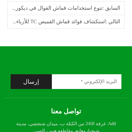
السابق :
تنوع استخدامات قماش الفوال في ديكور المنزل
التالي :
استكشاف فوائد قماش القميص TC للأزياء الحديثة
إرسال
تواصل معنا
Add: غرفة 2401 من الكتلة ب، ميدان شنجشي، مدينة
شيجيازوهانغ، مقاطعة هيبي، الصين