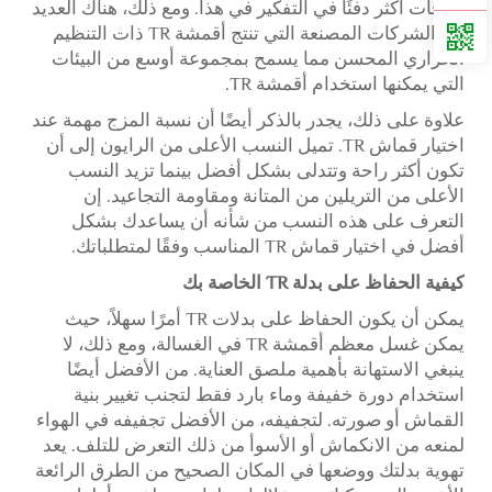
مناخات أكثر دفئًا في التفكير في هذا. ومع ذلك، هناك العديد
من الشركات المصنعة التي تنتج أقمشة TR ذات التنظيم
الحراري المحسن مما يسمح بمجموعة أوسع من البيئات
التي يمكنها استخدام أقمشة TR.
علاوة على ذلك، يجدر بالذكر أيضًا أن نسبة المزج مهمة عند
اختيار قماش TR. تميل النسب الأعلى من الرايون إلى أن
تكون أكثر راحة وتتدلى بشكل أفضل بينما تزيد النسب
الأعلى من التريلين من المتانة ومقاومة التجاعيد. إن
التعرف على هذه النسب من شأنه أن يساعدك بشكل
أفضل في اختيار قماش TR المناسب وفقًا لمتطلباتك.
كيفية الحفاظ على بدلة TR الخاصة بك
يمكن أن يكون الحفاظ على بدلات TR أمرًا سهلاً، حيث
يمكن غسل معظم أقمشة TR في الغسالة، ومع ذلك، لا
ينبغي الاستهانة بأهمية ملصق العناية. من الأفضل أيضًا
استخدام دورة خفيفة وماء بارد فقط لتجنب تغيير بنية
القماش أو صورته. لتجفيفه، من الأفضل تجفيفه في الهواء
لمنعه من الانكماش أو الأسوأ من ذلك التعرض للتلف. يعد
تهوية بدلتك ووضعها في المكان الصحيح من الطرق الرائعة