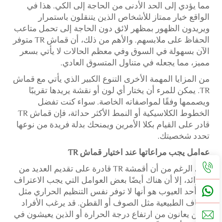
مما يؤدي إلى الحد الأدنى من الحاجة إلى الكي. هذا في
الواقع خيار ممتاز للأشخاص الذين يتنقلون باستمرار
ويريدون الظهور بمظهر لائق دون الحاجة إلى تحمل متاعب
الحفاظ على ملابسهم. والأهم من ذلك، أن قماش TR متوفر
الآن بسهولة في السوق وفي معظم الحالات لا يأتي بسعر
مميز، مما يجعله في متناول المتسوق العادي.
من المزايا المهمة الأخرى التنوع الكبير الذي يأتي مع قماش
TR. يمكن للمرء أن يختار أي لون أو نقشة يريدها تقريبًا
ويصممها وفقًا لمواصفاته الخاصة. سواء كنت تفضل
الخطوط الكلاسيكية أو النمط الأكثر حداثة، فإن قماش TR
قادر على القيام بكلا الأمرين ويمنحك بدلة فريدة من نوعها
تحدد شخصيتك.
عوامل يجب مراعاتها عند اختيار قماش TR
على الرغم من أن أقمشة TR قادرة على تقديم العديد من
الفوائد، إلا أن هناك أيضًا بعض العوامل التي يجب الاعتراف
بها. أحد العيوب هو أنها لا توفر نفس التنظيم الحراري مثل
الألياف الطبيعية مثل الصوف أو القطن. قد يرغب الأفراد
الذين يعانون من ارتفاع درجة الحرارة أو الذين يعيشون في