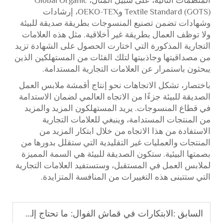
المنظمات التالية، على سبيل المثال، Global Organic
Textile Standard (GOTS) وOEKO-TEX، إرشادات
وشهادات تضمن تصنيع المنسوجات بطريقة صديقة للبيئة
ولا توظف العمال بطريقة غير أخلاقية. مثل هذه العلامات
التجارية المذكورة التي اختارت الحصول على الشهادة تزيد
من مصداقيتها وجاذبيتها لتلك الفئات من المستهلكين الذين
يبحثون باستمرار عن العلامات التجارية المستدامة.
باختصار، تشكل الاتجاهات نحو إنتاج أقمشة ملابس العمل
الصديقة للبيئة جزءًا من الاتجاه العالمي لضمان الاستدامة
في قطاع المنسوجات. يريد المستهلكون المزيد والمزيد
من المنتجات المستدامة، وينبغي للعلامات التجارية
الاستفادة من هذا الاتجاه من خلال ابتكار المزيد من
المنتجات والعمليات غير التقليدية التي ستقلل بدورها من
بصمتها البيئية. ستكون الصديقة للبيئة هي السمة المميزة
لملابس العمل في المستقبل، وستستفيد العلامات التجارية
التي ستتبنى هذه التغييرات من المنافسة المتزايدة.
السابق :
الابتكارات في قماش الفوال: ما تحتاج إلى معرفته