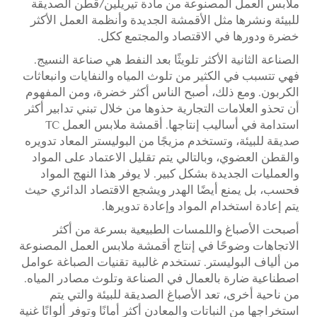
ملابس العمل المصنوعة من مادة تيريلين/قطن الصديقة
للبيئة ونشرها مثل الأقمشة الجديدة وأنظمة العمل الأكثر
خضرة ودورها في الاقتصاد والمجتمع ككل.
الصناعة الثانية الأكثر تلويثًا بعد النفط هي صناعة النسيج.
فهي تتسبب في الكثير من تلوث المياه والنفايات وانبعاثات
الكربون. ومع ذلك، أصبح الناس أكثر خضرة، ومن المفهوم
أن تحذو العلامات التجارية حذوها من خلال تبني تدابير أكثر
استدامة في أساليب إنتاجها. أقمشة ملابس العمل TC
صديقة للبيئة، وتستخدم مزيجًا من البوليستر المعاد تدويره
والقطن العضوي، وبالتالي يتم تقليل الاعتماد على المواد
والعمليات الجديدة بشكل كبير. لا يوفر هذا النهج المواد
فحسب، بل يمنع أيضًا الهدر ويشجع الاقتصاد الدائري حيث
يتم إعادة استخدام المواد وإعادة تدويرها.
أصبحت الأصباغ واللمسات الطبيعية بسرعة من أكثر
الاتجاهات وضوحًا في إنتاج أقمشة ملابس العمل المصنوعة
من ألياف البوليستر. تستخدم غالبية تقنيات الصباغة عوامل
اصطناعية ضارة بالعمال في الصناعة وتلوث مصادر المياه.
من ناحية أخرى، تعد الأصباغ الصديقة للبيئة والتي يتم
استخراجها من النباتات والمعادن أكثر أمانًا وتوفر ألوانًا غنية