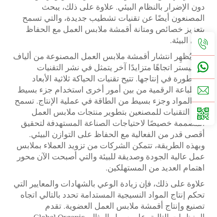
دون الإضرار بالنظام البيئي. علاوة على ذلك، يبحث
المصنعون أيضًا عن تقنيات تشطيب جديدة، والتي تسمح
بتعزيز خصائص ومتانة أقمشة ملابس العمل مع الحفاظ
على البيئة.
كما يُظهِر انتشار أقمشة ملابس العمل المصنوعة من ألياف
البوليستر اتجاهًا متزايدًا آخر يتمثل في نشر التقنيات
المتطورة في إنتاجها. تتيح تقنيات الحياكة ثلاثية الأبعاد
والطباعة الرقمية من بين أمور أخرى استخدام جزء بسيط
من المواد وجزء بسيط من الطاقة في عملية الإنتاج. تسمح
هذه التقنيات للمصنعين بتطوير منتجات ملابس العمل
المصممة خصيصًا لاحتياجات الصناعة المستهدفة لتحقيق
أقصى قدر من الفعالية مع الحفاظ على التوازن البيئي.
وبهذه الطريقة، تتمكن الشركات من تزويد العملاء بملابس
عمل عالية الجودة وصديقة للبيئة والتي أصبحت الآن محور
اهتمام العديد من المستهلكين.
علاوة على ذلك، فإن زيادة الوعي بالشهادات والمعايير التي
تحكم إنتاج المواد النسيجية المستدامة تحدد بالتالي اتجاه
تصنيع وإنتاج أقمشة ملابس العمل العضوية. تقدم