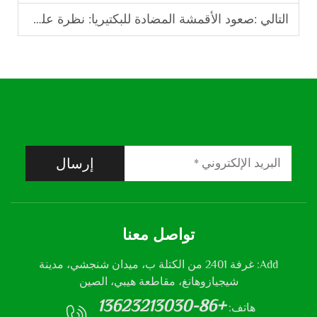
التالي :
صعود الأقمشة المضادة للبكتيريا: نظرة على خياراتنا في صناعة القمصان ذات الأقمشة المقاومة للبكتيريا
إرسال
تواصل معنا
Add: غرفة 2401 من الكتلة ب، ميدان شنجشي، مدينة
شيجيازوهانغ، مقاطعة هيبي، الصين
+86-13623213030
هاتف: