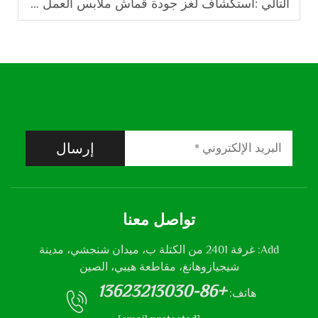
التالي :
استكشاف لغز جودة قماش ملابس العمل TC TC
إرسال
تواصل معنا
Add: غرفة 2401 من الكتلة ب، ميدان شنجشي، مدينة
شيجيازوهانغ، مقاطعة هيبي، الصين
+86-13623213030
هاتف: