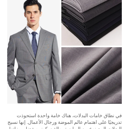
في نطاق خامات البدلات، هناك خامة واحدة استحوذت
تدريجيًا على اهتمام عالم الموضة ورجال الأعمال. إنها نسيج
البدلات المصنوع من البوليستر والفيسكوز. وبفضل ميزاتها