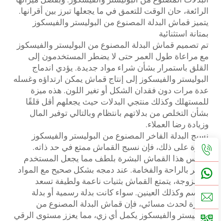
الرائعة، حان الوقت للتعمق في ما يجعلها تبرز بين أقرانها.
يتميز قماش البدلة المصنوع من البوليستر والفيسكوز
بمتانة استثنائية
تم تصميم قماش البدلة المصنوع من البوليستر والفيسكوز
مع مراعاة طول العمر حتى لا يضطر المستخدمون إلى
القلق باستمرار بشأن شراء مواد جديدة. يؤدي اندماج
البوليستر والفيسكوز إلى إنتاج قماش يمكن ارتداؤه وغسله
عدة مرات دون فقدان الشكل أو تغير اللون. هذه ميزة
للمستهلك وكذلك منتجي البدلات حيث يجعلهم أقل قلقًا
بشأن التخلص من بدلاتهم بانتظام وبالتالي توفير المال
وزيادة رضا العملاء.
نسيج البدلة الفاخر المصنوع من البوليستر والفيسكوز
علاوة على ذلك، فإن نسيج القماش ممتع في حد ذاته.
يلامس هذا القماش البشرة بلطف مما يجعل المستخدم
يشعر بالراحة والفخامة. عند دمجه بشكل صحيح مع المواد
الممزوجة، يتمتع القماش بثنيات ناعمة ولطيفة تسعد
الجسم وكذلك العينين. سواء كانت بدلة رسمية أو بدلة
سهرة لحدث مسائي، فإن قماش البدلة المصنوع من
البوليستر والفيسكوز يكمل أي زي، مما يعزز مستوى الرقي