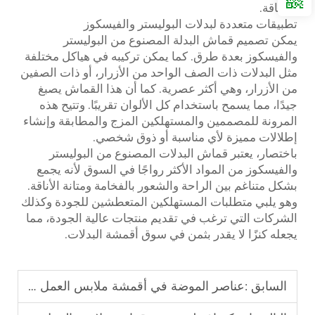
والأناقة.
تطبيقات متعددة لبدلات البوليستر والفيسكوز
يمكن تصميم قماش البدلة المصنوع من البوليستر
والفيسكوز بعدة طرق. كما يمكن تركيبه في هياكل مختلفة
مثل البدلات ذات الصف الواحد من الأزرار، أو ذات الصفين
من الأزرار، وهي أكثر عصرية. كما أن هذا القماش يصبغ
جيدًا، مما يسمح باستخدام كل الألوان تقريبًا. وتتيح هذه
المرونة للمصممين والمستهلكين المزج والمطابقة وإنشاء
إطلالات مميزة لأي مناسبة أو ذوق شخصي.
باختصار، يعتبر قماش البدلات المصنوع من البوليستر
والفيسكوز من المواد الأكثر رواجًا في السوق لأنه يجمع
بشكل متناغم بين الراحة والشعور بالفخامة ومتانة الأناقة.
وهو يلبي متطلبات المستهلكين المتعطشين للجودة وكذلك
الشركات التي ترغب في تقديم منتجات عالية الجودة، مما
يجعله كنزًا لا يقدر بثمن في سوق أقمشة البدلات.
السابق :
عناصر الموضة في أقمشة ملابس العمل TCTC