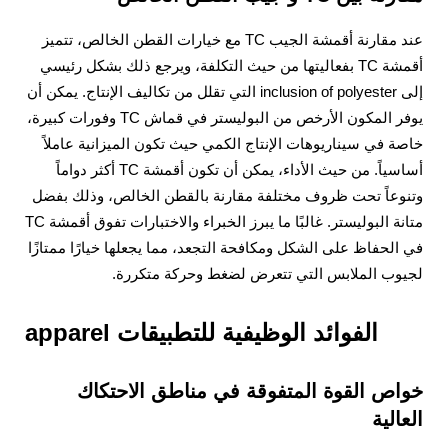
عند مقارنة أقمشة الجيب TC مع خيارات القطن الخالص، تتميز
أقمشة TC بفعاليتها من حيث التكلفة، ويرجع ذلك بشكل رئيسي
إلى inclusion of polyester التي تقلل من تكاليف الإنتاج. يمكن أن
يوفر المكون الأرخص من البوليستر في قماش TC وفورات كبيرة،
خاصة في سيناريوهات الإنتاج الكمي حيث تكون الميزانية عاملاً
أساسياً. من حيث الأداء، يمكن أن تكون أقمشة TC أكثر دواماً
وتنوعاً تحت ظروف مختلفة مقارنة بالقطن الخالص، وذلك بفضل
متانة البوليستر. غالبًا ما يبرز الخبراء والاختبارات تفوق أقمشة TC
في الحفاظ على الشكل ومكافحة التجعد، مما يجعلها خيارًا ممتازًا
لجيوب الملابس التي تتعرض لضغط وحركة متكررة.
الفوائد الوظيفية للتطبيقات apparel
خواص القوة المتفوقة في مناطق الاحتكاك
العالية