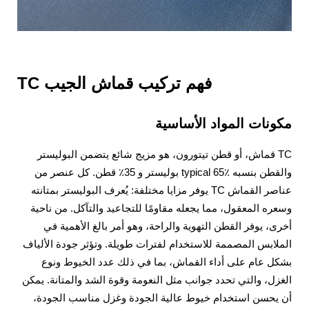
فهم تركيب قماش الجيب TC
مكونات المواد الأساسية
TC قماش، أو قطن تيتورون، هو مزيج شائع يتضمن البوليستر
والقطن بنسبه typical 65٪ بوليستر و 35٪ قطن. كل عنصر من
عناصر القماش TC يوفر مزايا مختلفة: يُعرف البوليستر بمتانته
وسعره المعقول، مما يجعله مقاومًا للتجاعيد والتآكل. من ناحية
أخرى، يوفر القطن التهوية والراحة، وهو أمر بالغ الأهمية في
الملابس المصممة للاستخدام لفترات طويلة. وتؤثر جودة الألياف
بشكل عام على أداء القماش، بما في ذلك عدد الخيوط ونوع
الغزل، والتي تحدد جوانب مثل النعومة وقوة الشد والمتانة. يمكن
أن يحسن استخدام خيوط عالية الجودة وغزل مناسب الجودة،