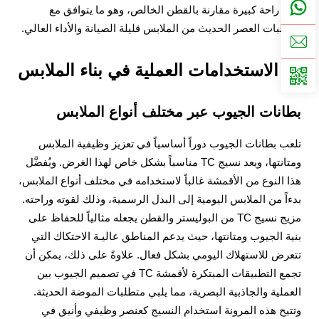
توفر راحة كبيرة مقارنة بالقطن الخالص، وهو ما يتوافق مع
متطلبات العصر الحديث من الملابس قليلة الصيانة والأداء العالي.
الاستخدامات العملية في بناء الملابس
بطانات الجيوب عبر مختلف أنواع الملابس
تلعب بطانات الجيوب دوراً أساسياً في تعزيز وظيفية الملابس
ومتانتها، ويعد نسيج TC مناسباً بشكل خاص لهذا الغرض. ويُفضَّل
هذا النوع من الأقمشة غالباً لاستخدامه في مختلف أنواع الملابس،
بدءاً من الملابس اليومية إلى البدل الرسمية، وذلك لقوته وراحته.
مزيج نسيج TC من البوليستر والقطن يجعله مثالياً للحفاظ على
بنية الجيوب ومتانتها، حيث يدعم المناطق عاليـة الاحتكاك التي
تتعرض للاستهلاك اليومي بشكل فعال. علاوةً على ذلك، يمكن أن
تجمع التطبيقات المبتكرة لأقمشة TC في تصميم الجيوب بين
العملية والجاذبية البصرية، مما يلبي متطلبات الموضة الحديثة.
وتتيح هذه المرونة استخدام النسيج كعنصر وظيفي وأنيق في