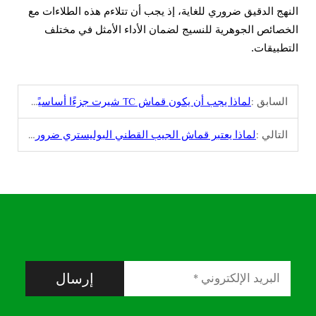
النهج الدقيق ضروري للغاية، إذ يجب أن تتلاءم هذه الطلاءات مع
الخصائص الجوهرية للنسيج لضمان الأداء الأمثل في مختلف
التطبيقات.
السابق :
لماذا يجب أن يكون قماش TC شيرت جزءًا أساسيًا من خزانتك
التالي :
لماذا يعتبر قماش الجيب القطني البوليستري ضروريًا للملابس الفاخرة
إرسال