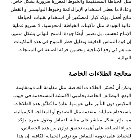
مثل الخياطة المستقيمة والخيوط المعززة ضرورية بشكل خاص.
وعادةً ما تعطي استخدام الإبرالدائمة وخيوط البوليستر أو القطن
نتائج أفضل. يؤكد كبار المصنّعين أن استخدام تقنيات الخياطة
عالية الجودة، مثل ماكينات الخياطة المحوسبة، لا تسريع عملية
الإنتاج فحسب، بل تضمن أيضًا جودة المنتج النهائي بشكل متميز.
إن قوة التماس الدقيقة وتقليل خطر التموج في هذه الماكينات
تساهم في رفع الإنتاجية وتحسين حرفة الصنعة في المنتجات
النهائية.
معالجة الطلاءات الخاصة
يمكن أن تُحسّن الطلاءات الخاصة، مثل مقاومة الماء ومقاومة
البقع، الوظائف الخاصة بخامتِي الأقمشة المستخدمة في جيوب
الملابس دون التأثير على نعومتها. عادةً ما تُطبَّق هذه الطلاءات
باستخدام عمليات متقدمة مثل التصفيح أو المعالجة الكيميائية،
مما يؤثر بشكل مباشر على متانة القماش وطول عمره. يؤكد
خبراء الصناعة على أهمية تحقيق توازن بين هذه الخصائص،
للحفاظ على نعومة القماش مع توفير الحماية الكافية. إن هذا