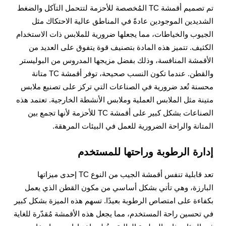
تم تصميم أقمشة TC المُخصصة للأحزمة لتتحمل التآكل والضغط
الشديدين الموجودين عادةً في المناطق عالية الاحتكاك مثل
الجيوب والخياطات، مما يجعلها ضرورية للملابس ذات الاستخدام
الكثيف. تتميز هذه المادة بتصنيف قوة يتفوق على العديد من
الأقمشة المنافسة، وذلك بفضل مزيجها المدروس من البوليستر
والقطن. عندما تكون النسب صحيحة، توفر أقمشة TC متانة
محسنة تُعد ضرورية في الصناعات التي تركز على تصنيع ملابس
متينة مثل الملابس العملية وملابس الأنشطة الخارجية. تعتمد هذه
الصناعات بشكل كبير على أقمشة TC للأحزمة لأنها تجمع بين
المتانة والراحة الضرورية للعمل في البيئات المرهقة.
إدارة الرطوبة وراحتها للمستخدم
تعد قابلية تنفس أقمشة الجيب من النوع TC إحدى ميزاتها
البارزة، وهي تأتي بشكل أساسي من مكون القطن الذي يعمل
بكفاءة على امتصاص الرطوبة بعيدًا. تسهم هذه الميزة بشكل كبير
في تحسين راحة المستخدم، مما يجعل هذه الأقمشة مُقدّرة للغاية