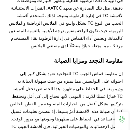
في البيئات ذات الرطوبة العالية. وتُظهر اختبارات ومواصفات
دقيقة، مثل تلك الصادرة عن معهد AATCC، القدرات الاستثنائية
لأقمشة TC في إدارة الرطوبة. ونتيجة لذلك، تُستخدم أقمشة
الجيب من النوع TC بشكل واسع في الملابس الرياضية والملابس
اليومية، حيث تكون الراحة بنفس درجة الأهمية بالنسبة للمصنعين
كالمتانة. ويضمن أداء القماش في إدارة الرطوبة بقاء المستخدم
مرتاحًا، مما يجعله خيارًا مفضّلًا لدى مصنعي الملابس.
مقاومة التجعد ومزايا الصيانة
إن مقاومة قماش الجيب TC للتجاعيد تعود بشكل كبير إلى
احتوائه على البوليستر، مما يميزه من حيث سهولة العناية به
وديمومته في الحفاظ على مظهره. هذا الخصائص تجعل أقمشة
TC خيارًا عمليًا للارتداء اليومي لأنها تحتاج إلى كي أقل وتحتفظ
بتركيبها بشكل أفضل من الخيارات المصنوعة من القطن الخالص.
كما أن صيانة هذه الأقمشة أمرٌ بسيط، إذ تتضمن تعليمات غسيل
سهلة تساعد في الحفاظ على مظهرها وجودتها مع مرور الوقت.
وبفضل الإحصائيات والتوصيات الخبرائية، فإن أقمشة الجيب TC