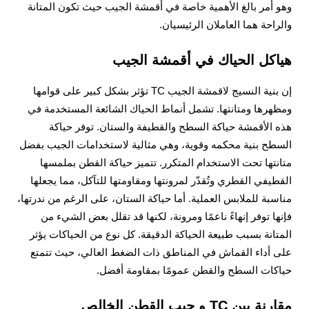
وهو أمر بالغ الأهمية خاصة في أقمشة الجيب حيث تكون المتانة
والراحة هما العاملان الرئيسيان.
هياكل الحياك في أقمشة الجيب
إن بنية النسيج لاقمشة الجيب TC تؤثر بشكل كبير على قوامها
ومظهرها ومتانتها. تشمل أنماط الحياك الشائعة المستخدمة في
هذه الأقمشة حياكة السطح والقطيفة والستان. توفر حياكة
السطح بنية محكمه وقوية، وهي مثالية لاستخدامات الجيب بفضل
متانتها تحت الاستخدام المتكرر. تتميز حياكة القطن بملمسها
القطيفي القطري وتُقدّر لمرونتها ومقاومتها للتآكل، مما يجعلها
مناسبة للملابس العملية. أما حياكة الستان، على الرغم من ندرتها،
فإنها توفر إنهاءً ناعمًا ومرونة، لكنها قد تقلل بعض الشيء من
المتانة بسبب طبيعة الحياكة الدقيقة. كل نوع من الحياكات يؤثر
على أداء القماش في المناطق ذات الضغط العالي، حيث تتمتع
حياكات السطح والقطن عمومًا بمقاومة أفضل.
مقارنة بين TC و جيب القطن الخالص