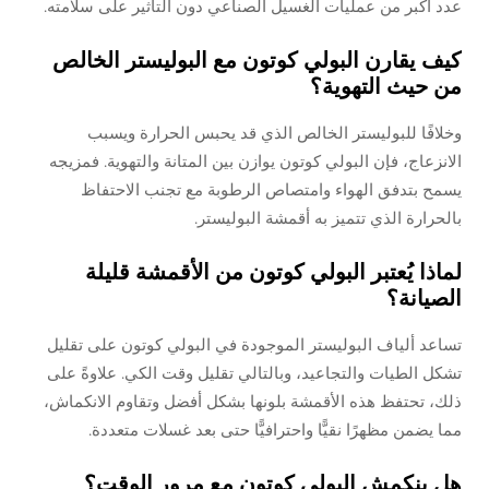
عدد أكبر من عمليات الغسيل الصناعي دون التأثير على سلامته.
كيف يقارن البولي كوتون مع البوليستر الخالص
من حيث التهوية؟
وخلافًا للبوليستر الخالص الذي قد يحبس الحرارة ويسبب
الانزعاج، فإن البولي كوتون يوازن بين المتانة والتهوية. فمزيجه
يسمح بتدفق الهواء وامتصاص الرطوبة مع تجنب الاحتفاظ
بالحرارة الذي تتميز به أقمشة البوليستر.
لماذا يُعتبر البولي كوتون من الأقمشة قليلة
الصيانة؟
تساعد ألياف البوليستر الموجودة في البولي كوتون على تقليل
تشكل الطيات والتجاعيد، وبالتالي تقليل وقت الكي. علاوةً على
ذلك، تحتفظ هذه الأقمشة بلونها بشكل أفضل وتقاوم الانكماش،
مما يضمن مظهرًا نقيًّا واحترافيًّا حتى بعد غسلات متعددة.
هل ينكمش البولي كوتون مع مرور الوقت؟