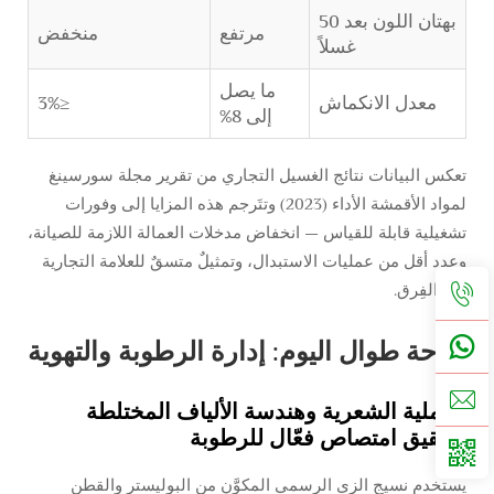
بهتان اللون بعد 50
مرتفع
منخفض
غسلاً
ما يصل
معدل الانكماش
≤3%
إلى 8%
تعكس البيانات نتائج الغسيل التجاري من تقرير مجلة سورسينغ
لمواد الأقمشة الأداء (2023)
وتتَرجم هذه المزايا إلى وفورات
تشغيلية قابلة للقياس — انخفاض مدخلات العمالة اللازمة للصيانة،
وعدد أقل من عمليات الاستبدال، وتمثيلٌ متسقٌ للعلامة التجارية
عبر الفِرق.
راحة طوال اليوم: إدارة الرطوبة والتهوية
العملية الشعرية وهندسة الألياف المختلطة
لتحقيق امتصاص فعّال للرطوبة
يستخدم نسيج الزي الرسمي المكوَّن من البوليستر والقطن