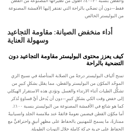
والقطن بنسبة ٣٠–٤٠٪ أطول من نظيراتها المصنوعة من القطن
فقط—دون أن تضحّي بالراحة التي تفتقر إليها الأقمشة المصنوعة
من البوليستر الخالص.
أداء منخفض الصيانة: مقاومة التجاعيد
وسهولة العناية
كيف يعزز محتوى البوليستر مقاومة التجاعيد دون
التضحية بالراحة
تمنح ألياف البوليستر درجةً من الصلابة المتأصلة في نسيج الزي
الموحّد المكوّن من البوليستر والقطن، مما يقلل بشكلٍ كبيرٍ من
تشكُّل الطيات أثناء الارتداء والغسل. وتؤدي هذه الاستقرار الهيكلي
إلى خفض وقت الكي بشكلٍ كبيرٍ—دون أن يُدخل أيَّ قساوةٍ تُذكر
كما هو شائع في الأقمشة المصنوعة من البوليستر بنسبة ١٠٠٪.
أما مكوّن القطن فيضمن نعومةً فائقةً عند ملامسة الجلد وانسيابيةً
ممتازةً، ما يسمح للمهنيين بالحفاظ على مظهرٍ أنيقٍ واحترافيٍّ مع
الحفاظ على حرية حركة كاملة خلال النوبات الطويلة.