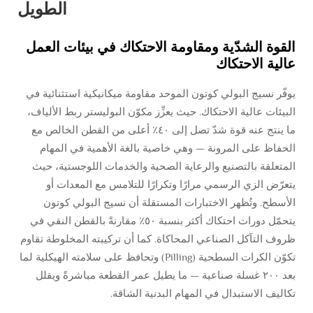
الطويل
القوة الشدّية ومقاومة الاحتكاك في بيئات العمل
عالية الاحتكاك
يوفّر نسيج البولي كوتون الموحد مقاومة ميكانيكية استثنائية في
البيئات عالية الاحتكاك. حيث يعزِّز مكوّن البوليستر ربط الألياف،
ما ينتج عنه قوة شدّ تصل إلى ٤٠٪ أعلى من القطن الخالص مع
الحفاظ على المرونة — وهي خاصية بالغة الأهمية في المهام
المتعلقة بالتصنيع والرعاية الصحية والخدمات اللوجستية، حيث
يتعرّض الزي الرسمي مرارًا وتكرارًا للتلامس مع المعدات أو
الأسطح. وتُظهر الاختبارات المستقلة أن نسيج البولي كوتون
يتحمّل دورات احتكاك أكثر بنسبة ٥٠٪ مقارنةً بالقطن النقي في
ظروف التآكل الصناعي المحاكاة. كما أن تركيبته المخلوطة تقاوم
تكوّن الكرات السطحية (Pilling) وتحافظ على سلامته الهيكلية لما
بعد ٢٠٠ غسلة صناعية — ما يطيل عمر القطعة مباشرةً ويقلل
تكاليف الاستبدال في المهام البدنية الشاقة.