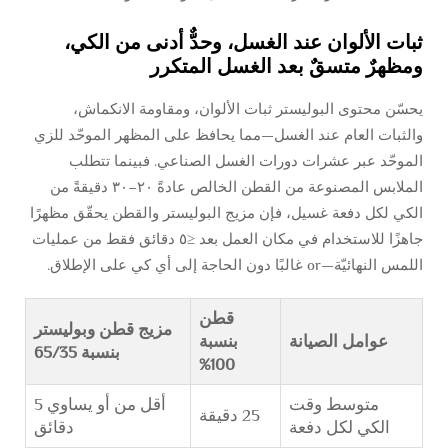
ثبات الألوان عند الغسل، وحدٌّ أدنى من الكي،
ومظهرٌ متسقٌ بعد الغسل المتكرر
يحسّن محتوى البوليستر ثبات الألوان، ومقاومة الانكماش،
والثبات العام عند الغسل—مما يحافظ على المظهر الموحّد للزي
الموحّد عبر عشرات دورات الغسل الصناعي. فبينما تتطلب
الملابس المصنوعة من القطن الخالص عادةً ٢٠–٣٠ دقيقةً من
الكي لكل دفعة غسيل، فإن مزيج البوليستر والقطن يحقّق مظهرًا
جاهزًا للاستخدام في مكان العمل بعد ≤٥ دقائق فقط من عمليات
اللمس النهائيّة—or غالبًا دون الحاجة إلى أي كي على الإطلاق.
قطن
مزيج قطن وبوليستر
عوامل الصيانة
بنسبة
بنسبة 65/35
100%
متوسط وقت
أقل من أو يساوي 5
25 دقيقة
الكي لكل دفعة
دقائق