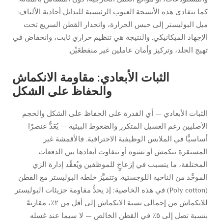
كما تتفادى هذه الأنسجة العيوب الرئيسية للبدائل أحادية الألياف:
ميل البوليستر إلى حبس الحرارة، وانحدار القطن السريع تحت
الإجهاد الميكانيكي. والنتيجة هي تنظيم حراري ثابت، وانخفاض في
تهيج الجلد، وتركيز وأمان عاملين غير منقطعَيْن.
الثبات الأبعادي: مقاومة الانكماش
والحفاظ على الشكل
الثبات الأبعادي — أي القدرة على الحفاظ على الشكل والحجم
الأصليين رغم الغسيل المتكرر والضغوط البيئية — يُعَدُّ عنصرًا
أساسيًّا في الملابس الوظيفية الاحترافية. فالأقمشة غير
المستقرة تنكمش أو تشوه أو تتفاوت أبعادها بين الدفعات
المختلفة، ما يتسبب في إزعاجٍ للموظفين ويُعقِّد إدارة الزي
الموحَّد من الناحية اللوجستية. وتتميَّز خلطة البوليستر مع القطن
(Poly cotton) في هذه الخاصية: إذ يحدُّ مقاومة جزيئات البوليستر
للانكماش من إجمالي نسبة الانكماش إلى أقل من ٢٪، مقارنةً
بنسبة تصل إلى ٥٪ في القطن الخالص — لا سيما عند غسله