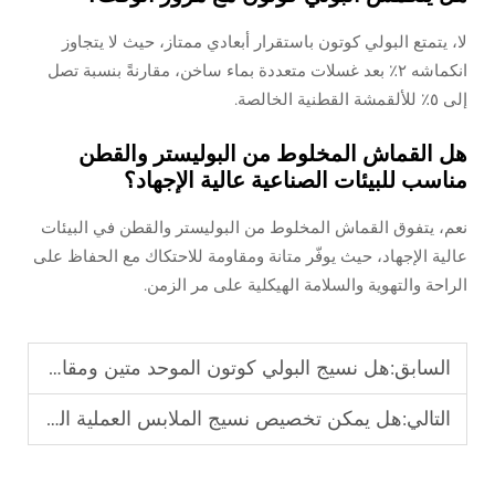
لا، يتمتع البولي كوتون باستقرار أبعادي ممتاز، حيث لا يتجاوز
انكماشه ٢٪ بعد غسلات متعددة بماء ساخن، مقارنةً بنسبة تصل
إلى ٥٪ للألقمشة القطنية الخالصة.
هل القماش المخلوط من البوليستر والقطن
مناسب للبيئات الصناعية عالية الإجهاد؟
نعم، يتفوق القماش المخلوط من البوليستر والقطن في البيئات
عالية الإجهاد، حيث يوفّر متانة ومقاومة للاحتكاك مع الحفاظ على
الراحة والتهوية والسلامة الهيكلية على مر الزمن.
السابق:
هل نسيج البولي كوتون الموحد متين ومقاوم لبهتان الألوان؟
التالي:
هل يمكن تخصيص نسيج الملابس العملية المنسوج على شكل تويل بإضافة الشعارات؟