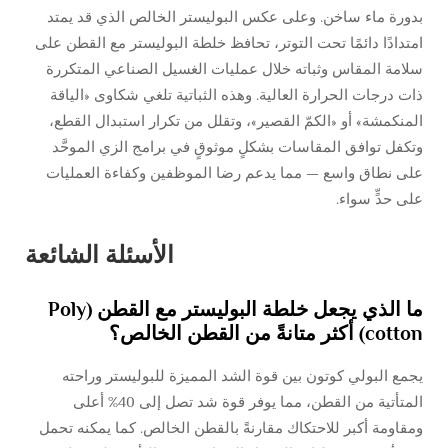
بدورة ماء ساخن. وعلى عكس البوليستر الخالص الذي قد يمتد
امتدادًا دائمًا تحت التوتر، تحافظ خلطة البوليستر مع القطن على
سلامة المقاس وثباته خلال عمليات الغسيل الصناعي المتكررة
ذات درجات الحرارة العالية. وهذه الثباتية تلغي شكاوى «الياقة
المنكمشة» أو «الكمّ القصير»، وتقلل من تكرار استبدال القطع،
وتكفل توافق المقاسات بشكلٍ موثوقٍ في برامج الزي الموحَّد
على نطاق واسع — مما يدعم رضا الموظفين وكفاءة العمليات
على حدٍّ سواء.
الأسئلة الشائعة
ما الذي يجعل خلطة البوليستر مع القطن (Poly
cotton) أكثر متانةً من القطن الخالص؟
يجمع البولي كوتون بين قوة الشد المميزة للبوليستر وراحته
المتأتية من القطن، مما يوفر قوة شد تصل إلى 40% أعلى
ومقاومة أكبر للاحتكاك مقارنةً بالقطن الخالص. كما يمكنه تحمل