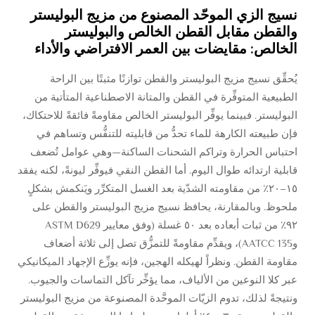
نسيج الزي الموحّد المصنوع من مزيج البوليستر
والقطن مقابل القطن الخالص والبوليستر
الخالص: مقايضات بين العمر الافتراضي والأداء
يُحقِّق نسيج مزيج البوليستر والقطن توازنًا مثبتًا بين الراحة
الطبيعية المتوفِّرة في القطن والمتانة الاصطناعية المتأتية من
البوليستر. فبينما يوفِّر البوليستر الخالص مقاومةً فائقةً للاحتكاك،
فإن طبيعته الكارهة للماء تحدُّ من قابليته للتنفُّس وتساهم في
احتباس الحرارة وتراكم الشحنات الساكنة—وهي عوامل تُضعف
قابلية ارتدائه طوال اليوم. أما القطن النقي فيوفِّر ليونةً، لكنه يفقد
١٥–٢٠٪ من مقاومته الشدّية بعد الغسل المتكرِّر ويَنكمش بشكلٍ
ملحوظ. وبالمقارنة، يحافظ نسيج مزيج البوليستر والقطن على
٩٢٪ من ثبات أبعاده بعد ٥٠ غسلة (وفق معايير ASTM D629
وAATCC 135)، ويقدِّم مقاومةً للتمزُّق تصل إلى ثلاثة أضعاف
مقاومة القطن. ونظراً لهيكله الهجين، فإنه يوزِّع الإجهاد الميكانيكي
عبر كلا النوعين من الألياف، مما يؤخِّر تآكل التماسات والجيوب.
ونتيجةً لذلك، تدوم الزيّات الموحَّدة المصنوعة من مزيج البوليستر