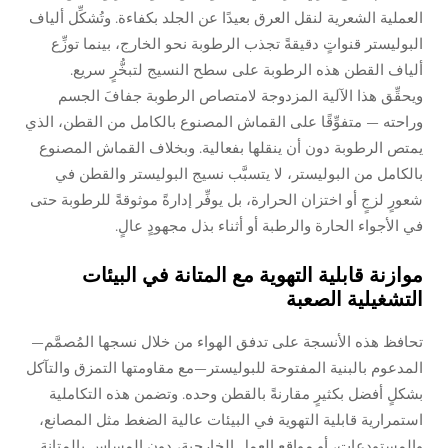
العملية الشعرية لنقل العرق بعيدًا عن الجلد بكفاءة. وتُشكِّل ألياف
البوليستر قنواتٍ دقيقةً تجذب الرطوبة نحو الخارج، بينما توزِّع
ألياف القطن هذه الرطوبة على سطح النسيج لتبخُّرٍ سريع.
ويحقِّق هذا الآلية المزدوجة لامتصاص الرطوبة جفافَ الجسم
وراحته — متفوِّقًا على القماش المصنوع بالكامل من القطن، الذي
يمتص الرطوبة دون أن ينقلها بفعالية. وبخلاف القماش المصنوع
بالكامل من البوليستر، لا يتسبَّب نسيج البوليستر والقطن في
شعورٍ لزجٍ أو اختزان الحرارة، بل يوفِّر إدارةً موثوقةً للرطوبة حتى
في الأجواء الحارة والرطبة أو أثناء بذل مجهودٍ عالٍ.
موازنة قابلية التهوية مع المتانة في البيئات
التشغيلية الصعبة
تحافظ هذه الأنسجة على تدفق الهواء من خلال نسجها المُصمَّم—
المدعوم بالبنية المفتوحة للبوليستر—مع مقاومتها التمزق والتآكل
بشكلٍ أفضل بكثيرٍ مقارنةً بالقطن وحده. وتضمن هذه التكاملية
استمرارية قابلية التهوية في البيئات عالية الضغط مثل المصانع،
والمستودعات، أو مواقع العمل الخارجية، دون المساس بالمتانة.