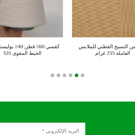
100من النسيج القطني للملابس
كفسي 60٪ قطن 40٪
العاملة 235 غرام
الخيط المقوى 32S