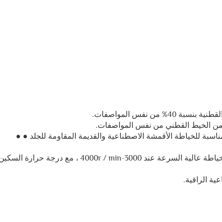
من نفس المواصفات.
 من الخيط القطني من نفس المواصفات.
ير: معدل تقلص حوالي 0.5٪ فقط، مناسبة للخياطة الأقمشة الاصطناعية والقديمة المقاومة للجلد ● ●
● مقاومة جيدة للحرارة: قادرة على التكيف مع آلات الخياطة عالية السرعة عند 3000-4000r / min ، مع درجة حرارة السك
ية الراقية.