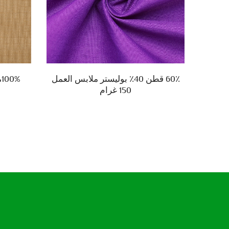
8بوليستر 20%زيتوكوز TR نسيج
60٪ قطن 40٪ بوليستر ملابس العمل
%
150 غرام