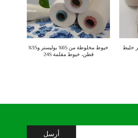
 بوليستر خليط
خيوط مخلوطة من 65% بوليستر و35%
100%غزل البوليستر المكسر S
قطن، خيوط مقلمة 24S
أرسل