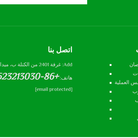
اتصل بنا
صان
Add: غرفة 2401 من الكتلة ب، ميدان شنجشي، مدينة شيجيازوهانغ، مقاطعة هيبي، الصين
ات
+86-13623213030
هاتف:
س العملية
[email protected]
وب
ب