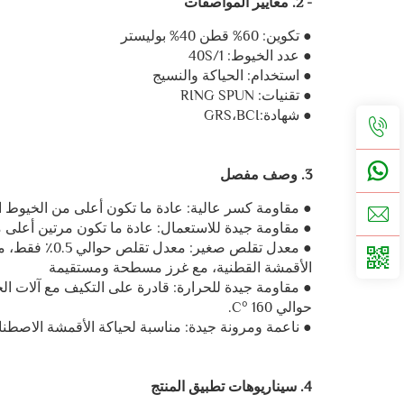
- 2. معايير المواصفات
● تكوين: 60% قطن 40% بوليستر
● عدد الخيوط: 40S/1
● استخدام: الحياكة والنسيج
● تقنيات: RING SPUN
● شهادة:GRS،BCI
3. وصف مفصل
● مقاومة كسر عالية: عادة ما تكون أعلى من الخيوط القطنية بنسبة 40% 
● مقاومة جيدة للاستعمال: عادة ما تكون مرتين أعلى
● معدل تقلص صغ
الأقمشة القطنية، مع غرز مسطحة ومستقيمة
حوالي 160 °C.
● ناعمة ومرونة جيدة: مناسبة لحياكة الأقمشة الاصطناع
4. سيناريوهات تطبيق المنتج