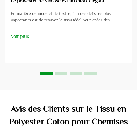
Le polyester de viscose est un choix élégant
En matière de mode et de textile, l'un des défis les plus
importants est de trouver le tissu idéal pour créer des
vêtements élégants. Le tissu polyester viscose pour costumes
offre un mélange parfait entre mode438 – explorez en détail
Voir plus
à travers ente...
Avis des Clients sur le Tissu en
Polyester Coton pour Chemises