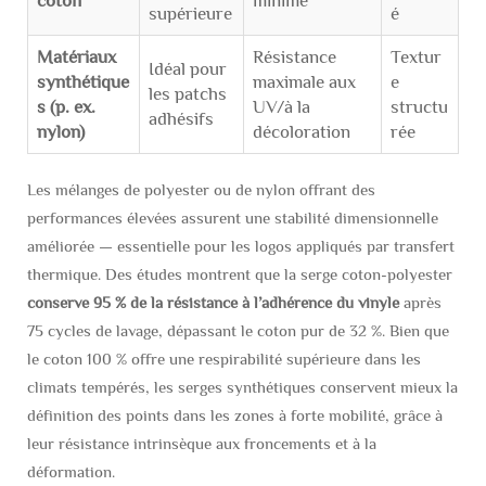
coton
minime
supérieure
é
Matériaux
Résistance
Textur
Idéal pour
synthétique
maximale aux
e
les patchs
s (p. ex.
UV/à la
structu
adhésifs
nylon)
décoloration
rée
Les mélanges de polyester ou de nylon offrant des
performances élevées assurent une stabilité dimensionnelle
améliorée — essentielle pour les logos appliqués par transfert
thermique. Des études montrent que la serge coton-polyester
conserve 95 % de la résistance à l’adhérence du vinyle
après
75 cycles de lavage, dépassant le coton pur de 32 %. Bien que
le coton 100 % offre une respirabilité supérieure dans les
climats tempérés, les serges synthétiques conservent mieux la
définition des points dans les zones à forte mobilité, grâce à
leur résistance intrinsèque aux froncements et à la
déformation.