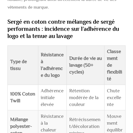
vêtements de marque.
Sergé en coton contre mélanges de sergé
performants : incidence sur l’adhérence du
logo et la tenue au lavage
Classe
Résistance
Durée de vie au
ment
Type de
à
lavage (50+
de
tissu
l’adhérenc
cycles)
flexibili
e du logo
té
Adhérence
Rétention
Chute
100% Coton
initiale
modérée de la
excelle
Twill
élevée
couleur
nte
Résistance
Mouve
Mélange
Rétrécissemen
à la
ment
polyester-
t/décoloration
chaleur
équilibr