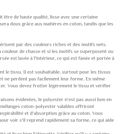
it être de haute qualité, lisse avec une certaine
su sera doux grâce aux matières en coton, tandis que les
érisent par des couleurs riches et des motifs nets.
a couleur de chasse et si les motifs se superposent ou
ée est lavée à l'intérieur, ce qui est fanée et portée à
nt le tissu. Il est souhaitable, surtout pour les tissus
é et ne perdent pas facilement leur forme. En même
ter. Vous devez frotter légèrement le tissu et vérifier
raisons évidentes, le polyester n'est pas aussi bon en
s mélanges coton-polyester valables offriront
pirabilité et d'absorption grâce au coton. Vous
our voir s'il reprend rapidement sa forme, ce qui aide
et lisez bien l'étiquette. Vérifiez qu'il y a certains