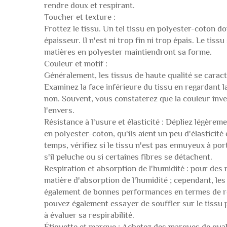
rendre doux et respirant.
Toucher et texture :
Frottez le tissu. Un tel tissu en polyester-coton do
épaisseur. Il n'est ni trop fin ni trop épais. Le tis
matières en polyester maintiendront sa forme.
Couleur et motif :
Généralement, les tissus de haute qualité se caract
Examinez la face inférieure du tissu en regardant l
non. Souvent, vous constaterez que la couleur invers
l'envers.
Résistance à l'usure et élasticité : Dépliez légèreme
en polyester-coton, qu'ils aient un peu d'élasticit
temps, vérifiez si le tissu n'est pas ennuyeux à por
s'il peluche ou si certaines fibres se détachent.
Respiration et absorption de l'humidité : pour des 
matière d'absorption de l'humidité ; cependant, le
également de bonnes performances en termes de res
pouvez également essayer de souffler sur le tissu p
à évaluer sa respirabilité.
Étiquette et marque : Achetez des marques de qualité 