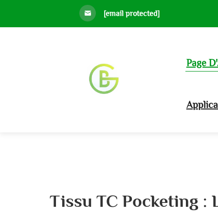
[email protected]
Page D'
Applic
Tissu TC Pocketing : 