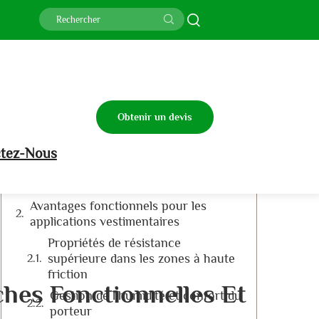
Table des matières
Compréhension de la composition du
tissu TC Pocketing
Composants matériels clés
Obtenir un devis
Structures de tissage des tissus
pour poches
tez-Nous
Comparaison entre TC et coton
pur pour doublures
Avantages fonctionnels pour les
applications vestimentaires
Propriétés de résistance
supérieure dans les zones à haute
friction
ches Fonctionnelles Et
Gestion de l'humidité et confort du
porteur