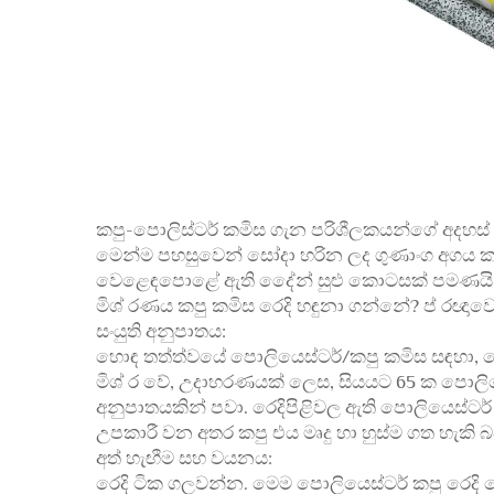
කපු-පොලිස්ටර් කමිස ගැන පරිශීලකයන්ගේ අදහස් ත
මෙන්ම පහසුවෙන් සෝදා හරින ලද ගුණාංග අගය ක
වෙළෙඳපොළේ ඇති දේෙන් සුළු කොටසක් පමණයි.
මිශ් රණය කපු කමිස රෙදි හඳුනා ගන්නේ? ප් රඥා
සංයුති අනුපාතය:
හොඳ තත්ත්වයේ පොලියෙස්ටර්/කපු කමිස සඳහා, මෙ
මිශ් ර වේ, උදාහරණයක් ලෙස, සියයට 65 ක පොලි
අනුපාතයකින් පවා. රෙදිපිළිවල ඇති පොලියෙස්ටර් ර
උපකාරී වන අතර කපු එය මෘදු හා හුස්ම ගත හැකි 
අත් හැඟීම සහ වයනය:
රෙදි ටික ගලවන්න. මෙම පොලියෙස්ටර් කපු රෙදි හොඳ