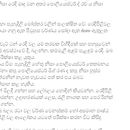
ිසා රෙදි මෘදු වන අතර පොලියෙස්ටර් ද් රව් ය නිසා
හා පැහැදිලි මෝස්තර වලින් සංලක්ෂිත වේ. රෙදිපිළිවල
ොයා ගනු ඇත පිටුපස වර්ණය සෝදා ඇත dom-ඇතුලත
-වැට් ටන් රෙදි වල යම් තරමක විහිදීමක් සහ පහසුවෙන්
අවස්ථාවේ දී, බලන්න, කම්මැලි ඇඳුම් පැළඳුම් රෙදි. ඔබ
පරීක්ෂා කළ යුතුය.
වීම: පැහැදිලි හේතු නිසා පොලියෙස්ටර් තෙතමනය
ා කපු පොලියෙස්ටර් මිශ් රණ ද කපු නිසා හුස්ම
්මනින් නැවත හැඩයට පත් කර එය ඔබට
ත්සාහ කළ හැකිය.
ිලදී ගන්න සහ ලේබලය හොඳින් කියවන්න. රෙදිපිළි
්ෂා කරන්න: උදාහරණයක් ලෙස, රැලි නාශක සහ පෙර රින්ක්
ා ගන්න.
ෙස බලා, රටා වල වර්ණ වෙනස්කම් හෝ අසමාන පෘෂ්ඨ
දිපිළි වල ආලෝකය යටතේ පරීක්ෂා කරන විට කිසිදු