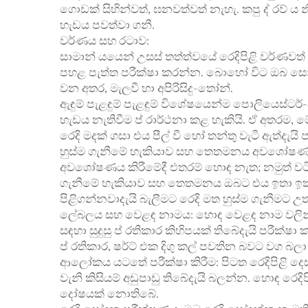
ගොඩක් සිහින්වත්, ඝනවත්වත් නැහැ. කපු ද් රව් ය න
හැඩය පවත්වා ගනී.
වර්ණය සහ රටාව:
සාමාන් යයෙන් උසස් තත්ත්වයේ රෙදිපිළි වර්ණවත් 
පහළ පැත්ත පරීක්ෂා කරන්න. බොහෝ විට ඔබ ස
වන අතර, මැලවී හා අපිරිසිදු-තෝන්.
ඇඳුම් පැළඳුම් පැළඳුම් විශේෂයෙන්ම පොලියෙස්ටර්
හැඩය නැතිවීම ප් රාර්ථනා කළ හැකියි. ඒ අතරම, මේ 
රෙදි මදක් ගසා එය පීල් වී හෝ තන්තු වැටී ඇත්දැයි 
හුස්ම ගැනීමේ හැකියාව සහ තෙතමනය අවශෝෂණය 
අවශෝෂණය කිරීමේදී එතරම් හොඳ නැත; නමුත් වටින
ගැනීමේ හැකියාව සහ තෙතමනය ඔබට එය ඉතා ඉක
පිළිගන්නවාදැයි බැලීමට රෙදි මත හුස්ම ගැනීමට උ
ලේබලය සහ වෙළඳ නාමය: හොඳ වෙළඳ නාම වලින් ම
සඳහා සුදුසු ප් රතිකාර කිහිපයක් තිබේදැයි පරීක
ප් රතිකාර, ෂර්ට් එක දිගු කල් පවතින බවට වග බල
ආලෝකය යටතේ පරීක්ෂා කිරීම: පිටත රෙදිපිළි ද
වැනි කිසියම් අඩුපාඩු තිබේදැයි බලන්න. හොඳ රෙ
දෝෂයක් නොතිබේ.