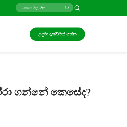
උපුටා දැක්වීමක් ගන්න
 තෝරා ගන්නේ කෙසේද?