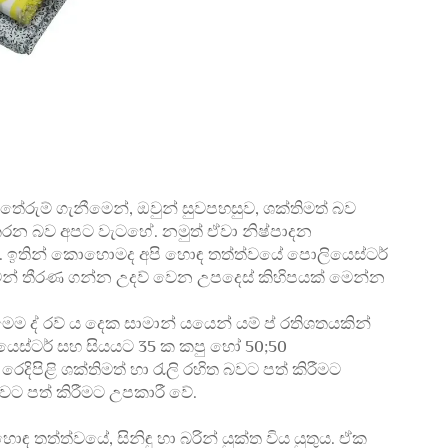
ේරුම් ගැනීමෙන්, ඔවුන් සුවපහසුව, ශක්තිමත් බව
රන බව අපට වැටහේ. නමුත් ඒවා නිෂ්පාදන
 ඉතින් කොහොමද අපි හොඳ තත්ත්වයේ පොලියෙස්ටර්
වෙන් තීරණ ගන්න උදව් වෙන උපදෙස් කිහිපයක් මෙන්න
ම ද් රව් ය දෙක සාමාන් යයෙන් යම් ප් රතිශතයකින්
යෙස්ටර් සහ සියයට 35 ක කපු හෝ 50;50
ෙදිපිළි ශක්තිමත් හා රැලි රහිත බවට පත් කිරීමට
බවට පත් කිරීමට උපකාරී වේ.
 තත්ත්වයේ, සිනිඳු හා බරින් යුක්ත විය යුතුය. ඒක