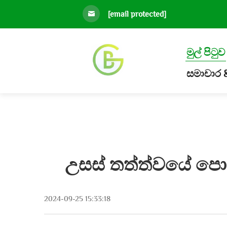
[email protected]
මුල් පිටුව
සමාචාර & 
උසස් තත්ත්වයේ පොල
2024-09-25 15:33:18