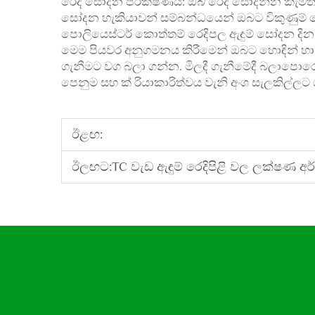
රෙදි සෝදන පරීක්ෂණය: ඔබ රෙදි සෝදන්න කැමති 
සෝදන හැකියාවන් සම්බන්ධයෙන් ඔබට විකුණුම් 
පොලියෙස්ටර් කොත්තම් රෙදිපල ඇඳුම් සෝදන දින
මෙම පියවර අනුගමනය කිරීමෙන් ඔබට හොඳින් හා 
ගැනීමට වග බලා ගන්න. මිලදී ගැනීමේදී බලාපොරො
පෙනුම සහ ක් රියාකාරිත්වය වැනි අංශ සැලකිල්ලට 
ඊළඟ:
ඊලඟට:
TC වැඩ ඇඳුම් රෙදිපිළි වල ලක්ෂණ අ