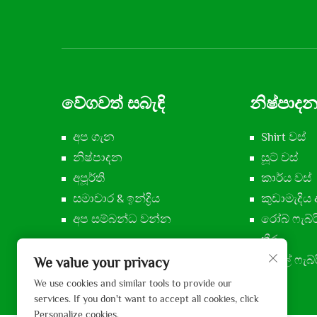
වේගවත් සබැඳි
නිෂ්පාද
අප ගැන
Shirt වස්
නිෂ්පාදන
සූට් වස්
අපූර්ති
කාර්ය වස්
සමාචාර & ඉන්ද්‍රිය
කුඩාමැදිය 
අප සම්බන්ධ වන්න
රෝබ් ෆැබ්ර
තීරු
වෝල් ෆැබ්ර
We value your privacy
We use cookies and similar tools to provide our
services. If you don't want to accept all cookies, click
Personalize cookies.