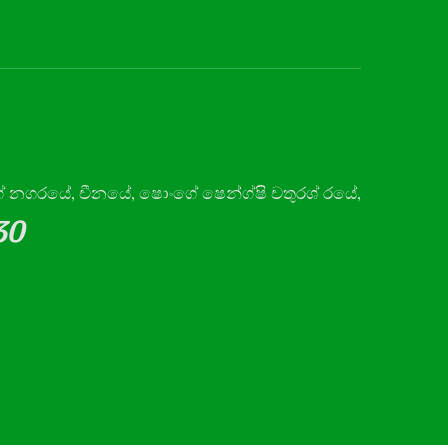
ග් නගරයේ, චීනයේ, ෂොංගේ ෂෙන්ග්ෂි චතුරශ් රයේ,
30