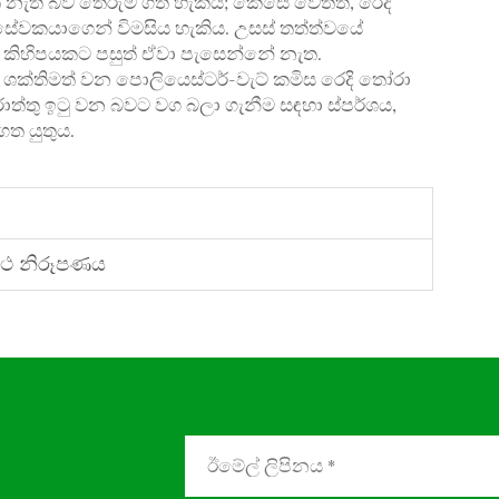
නැති බව තේරුම් ගත හැකිය; කෙසේ වෙතත්, රෙදි
සේවකයාගෙන් විමසිය හැකිය. උසස් තත්ත්වයේ
 කිහිපයකට පසුත් ඒවා පැසෙන්නේ නැත.
ශක්තිමත් වන පොලියෙස්ටර්-වැට් කමිස රෙදි තෝරා
ත්තු ඉටු වන බවට වග බලා ගැනීම සඳහා ස්පර්ශය,
ගත යුතුය.
ර්ථ නිරූපණය