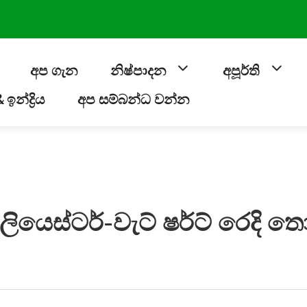
අප ගැන
නිෂ්පාදන
අපූර්ති
ඉන්ද්‍රිය
අප සම්බන්ධ වන්න
ියෙස්ටර්-වැට් ෂර්ට් රෙදි