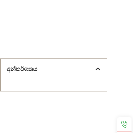
අන්තර්ගතය