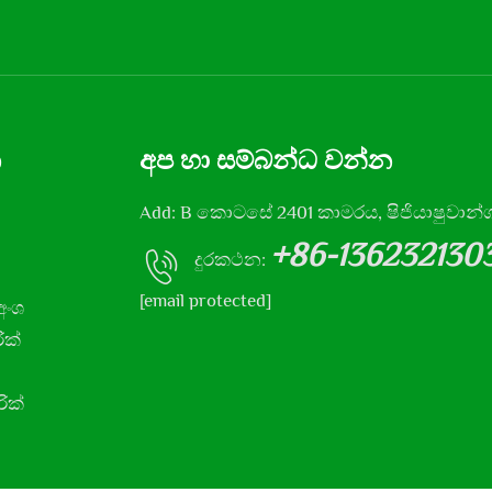
න
අප හා සම්බන්ධ වන්න
Add: B කොටසේ 2401 කාමරය, ෂිජියාෂුවාන්
+86-136232130
දුරකථන:
[email protected]
අංශ
ික්
ික්