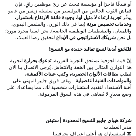
أو فندقًا فاخرًا أو مؤسسة تبحث عن زيّ موظفين راقٍ، فإن
قماش الثوب الخالص من البوليستر من سلسلة زيفير من غايبو
يوفّر
تجربة ارتداء لا مثيل لها، وجودة فائقة الارتفاع باستمرار،
وخدمات تخصيص مرنة
(بما في ذلك الوزن، والملمس اليدوي،
واللمعان، والتشطيبات الوظيفية الخاصة). نحن لسنا مجرد مورد؛
بل نحن
شريكك الاستراتيجي في الإبداع
لتحقيق رضا العملاء.
فلنَجْمَع أيدينا لنسج تقاليد جديدة مع النسيج!
إنَّ قمة الحِرَفية تستحق التجربة الفورية.
نَدعوك بحرارة
لتجربة
هذا التوازن المثالي بين الخفة والانتعاش. يُرجى الاتصال بنا الآن
لطلب
بطاقات الألوان الحصرية، وكتب عينات الأقمشة،
والمواصفات الفنية التفصيلية
. ويقف فريق جايبو المهني على
أهبة الاستعداد لتقديم استشارات شخصية لك، مما يساعدك على
وضع معيارٍ لا يُضاهى في هذه السوق المرموقة.
شركة هيباي جايبو للنسيج المحدودة | ستيفن
مدير العمليات
📧 استفسارك هو أعلى اعترافٍ بحرفيتنا