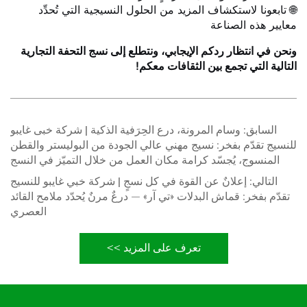
🌐 تابعونا لاستكشاف المزيد من الحلول النسيجية التي تُحدِّد
معايير هذه الصناعة
ونحن في انتظار ردكم الإيجابي، ونتطلع إلى نسج التحفة التجارية
التالية التي تجمع بين الثقافات معكم!
السابق:
وسام المرونة، درع الحِرَفية الذكية | شركة خبى غايبو
للنسيج تقدّم بفخر: نسيج مهني عالي الجودة من البوليستر والقطن
المنسوج، يُجسّد كرامة مكان العمل من خلال التميّز في النسج
التالي:
إعلانٌ عن القوة في كل نسجٍ | شركة خبي غايبو للنسيج
تقدّم بفخر: قماش البدلات «تي آر» — درعٌ مرنٌ يُحدّد ملامح القائد
العصري
تعرف على المزيد >>