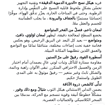
فريد
هيكل نسج «الدورة الدموية الدقيقة»
وتقنية التجهيز
تحسّن بشكلٍ ملحوظ قابلية النسيج على التنفُّس وإدارة
الرطوبة. وحتى في المناخات الحارة، يعزِّز تدفُّق الهواء، موفِّرًا
إحساسًا مستمرًّا
بالجفاف والبرودة
، ما يجلب الطمأنينة
للجسم والعقل معًا.
لمعان ناعم، فصلٌ من الفخر المتواضع
يخضع السطح لمعالجة دقيقة، ليظهر
لمعان لؤلؤي، دافئ،
ومتواضع
— بعيد كل البعد عن البريق الرخيص. وهو يعكس
فخامة خفية تحت إضاءات مختلفة، متناغمًا تمامًا مع التواضع
والعمق اللذين تتطلبهما المكانة النبيلة.
أسطورة القوة، رفيقٌ على مرّ السنين
مقاومة ممتازة للتآكل وثبات لوني عالٍ يصمدان أمام اختبار
الزمن والغسيل الاحترافي المتكرر. تبقى الألوان زاهية ودائمة،
والشكل ثابتٌ وغير متغير — رفيقٌ موثوقٌ به على المدى
الطويل واستثمارٌ حكيم.
تدلّى كالشعر، ذروة الأناقة
يضمن التدلي الاستثنائي هيكل الثوب
سَيَالٌ ومع ذلك وقور
،
مشكّلاً خطوطًا أنيقة وقوية تنسجم مع الحركة، مدمجًا بين
السحر الكلاسيكي والجماليات العصرية.