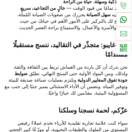
عناية ذكية وسهلة، حياة من الراحة
يحررك تمامًا من قيود الوقت —
خالٍ من التجاعيد، سريع
الجفاف، سهل الصيانة
يحررك من صعوبات الصيانة المُملّة،
ويسمح لك بالتركيز على الأمور الأهم في حياتك من حيث
الدين والأسرة والأعمال، والاستمتاع براحة العصر الحديث.
وعد غايبو: متجذّر في التقاليد، ننسج مستقبلًا
مستدامًا
نحن ندرك أن كل ياردة من القماش تربط بين الثقافة والثقة.
ولذلك، ومن المواد الأولية حتى المنتج النهائي، نطبّق
ضوابط
جودة تفوق المعايير الدولية
ونلتزم بعمليات صباغة صديقة للبيئة
وتوفير المياه. ونضمن أن الأداء الاستثنائي يسير جنبًا إلى جنب مع
المسؤولية البيئية، مقدّمين لك خيارًا واعيًا.
عزّكم، لحمة نسجنا وسلكنا
سواء كنت علامة تجارية تقليدية للأزياء تخدم عملاءً رفيعي
المستوى من الملوك والطبقات النخبوية، أو موزّعًا كبير الحجم،