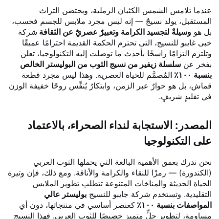
عندما تلامس الشمس الكثبان الرملية، ويحتضن التراث
المستقبل، يولد نسيجٌ — إنه ليس مجرد ملابس للجسم فحسب،
بل هو
وسيلةٌ لتجسيد الكرامة وتعبيرٌ عصريٌ عن الثقافة
شركة
خبى غايبو للنسيج، التي تحترم الحكمة القديمة احترامًا عميقًا
وتلتزم التزامًا راسخًا بأحدث ما توصلت إليه التكنولوجيا، تعلن
بفخر عن
سلسلة زيفير من نسيج الثوب من البوليستر الخالص
بنسبة ١٠٠٪
المُصمَّم للحياة العصرية. وهذا ليس مجرد قطعة
قماش، بل هو حوارٌ عبر الزمن، وابتكارٌ يُنفِّس روحًا خفيفة الوزن
في تقليدٍ شريفٍ.
المصدر: الاستجابة لنداء الصحراء، بالاعتماد
على التكنولوجيا
نحن ندرك بعمق الأهمية البالغة التي يحملها الثوب العربي
(الكندورة) — رمزًا للنقاء والكرامة والأناقة. ومع ذلك، فإن وتيرة
الحياة الحديثة والمناخات المتنوعة تتطلب تطوير الملابس
التقليدية. وتستخدم شركة جايبو للنسيج
بوليستر عالي
المواصفات بنسبة ١٠٠٪
كعنصر أساسي في منتجاتها، دون أي
مساومة، لتطوير حلٍّ متميزٍ خصيصًا للثوب العربي. فهذا النسيج