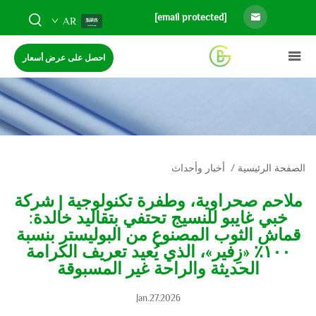
[email protected]
AR
احصل على عرض أسعار
الصفحة الرئيسية
/
أخبار وأحداث
ملاحم صحراوية، وطفرة تكنولوجية | شركة
خبي غايبو للنسيج تحتفي بتقاليد خالدة:
قماش الثوب المصنوع من البوليستر بنسبة
١٠٠٪ «زِفير»، الذي يُعيد تعريف الكرامة
الحديثة والراحة غير المسبوقة
Jan.27.2026