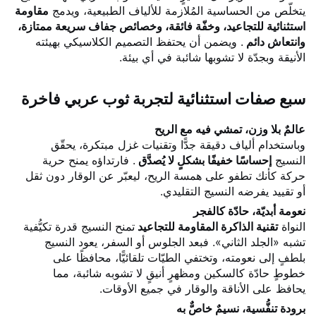
يتخلّص من الحساسية المُلازمة للألياف الطبيعية، ويدمج
مقاومة
استثنائية للتجاعيد، وخفّة فائقة، وخصائص جفاف سريعة ممتازة،
وانتعاش دائم
. ويضمن أن يحتفظ التصميم الكلاسيكي بهيئته
الأنيقة وبجدّة لا تشوبها شائبة في أي بيئة.
سبع صفات استثنائية لتجربة ثوب عربي فاخرة
عالمٌ بلا وزن، تمشي فيه مع الريح
وباستخدام ألياف دقيقة جدًّا وتقنيات غزل مبتكرة، يحقّق
النسيج
إحساسًا خفيفًا بشكلٍ لا يُصدَّق
. فارتداؤه يمنح حرية
حركة كأنك تطفو على همسة الريح، ليعبّر عن الوقار دون ثقل
أو تقييد يفرضه النسيج التقليدي.
نعومة أبديّة، حادّة كالفجر
النواة
تقنية الذاكرة المقاومة للتجاعيد
تمنح النسيج قدرة تكيُّفية
تشبه «الجلد الثاني». فبعد الجلوس أو السفر، يعود النسيج
بلطفٍ إلى نعومته، وتختفي الطيّات تلقائيًّا، محافظًا على
خطوطٍ حادّة كالسكين ومظهرٍ أنيقٍ لا تشوبه شائبة، مما
يحافظ على الأناقة والوقار في جميع الأوقات.
برودة تنفُّسية، نسيمٌ خاصٌّ به