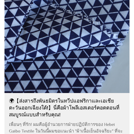
🌍【ส่งสารถึงพันธมิตรในทวีปแอฟริกาและเอเชีย
ตะวันออกเฉียงใต้!】นี่คือผ้าโพลีเอสเตอร์คอตตอนที่
สมบูรณ์แบบสำหรับคุณ!
เพื่อนๆ ที่รัก! ผมคือผู้อำนวยการฝ่ายปฏิบัติการของ Hebei
Gaibo Textile ในวันนี้ผมขอแนะนำ "ผ้าเนื้อเย็นอัจฉริยะ" ที่จะ