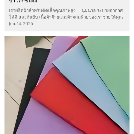
ปั๋ว เท็กซ์ไทล์
เราผลิตผ้าสำหรับตัดเสื้อคุณภาพสูง — นุ่มนวล ระบายอากาศ
ได้ดี และกันยับ เนื้อผ้าฝ้ายและผ้าผสมฝ้ายของเราช่วยให้คุณ
รู้สึกสบายตลอดทั้งวัน ไม่ว่าคุณจะอยู่ในการประชุมหรือออก
Jun. 14. 2026
ไปทำกิจกรรมต่าง ๆ ตัด ตัดเย็บ และดูแลรักษาง่าย จำหน่าย
โดยตรงจากโรงงาน รองรับการปรับแต่งตามความต้องการ...