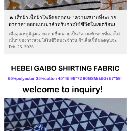
🔥 เสื้อผ้าเนื้อผ้าโพลีคอตตอน: "ความสบายที่ระบาย
อากาศ" ออกแบบมาสำหรับการใช้ชีวิตในเขตร้อน!
เมื่ออุณหภูมิสูงและความชื้นกลายเป็น "ความท้าทายที่มองไม่
เห็น" ของการสวมใส่ในชีวิตประจำวัน ผ้าเสื้อเชิ้ต์ของคุณจะ
สามารถรักษาความโปร่งสบายและการทนทานไว้ได้อย่างไร?
Feb. 25. 2026
ผ้าผสมโพลีคอตตอนจาก Hebei Gaibo Textile ถูกผลิตขึ้นโดย
เฉพาะสำหรับชีวิตในเขตร้อน—รวมเอา...