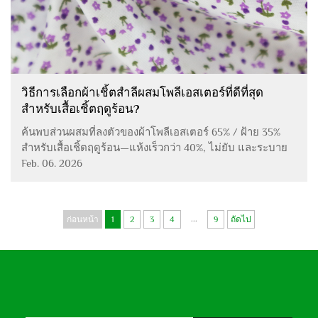
วิธีการเลือกผ้าเชิ้ตสำลีผสมโพลีเอสเตอร์ที่ดีที่สุด
สำหรับเสื้อเชิ้ตฤดูร้อน?
ค้นพบส่วนผสมที่ลงตัวของผ้าโพลีเอสเตอร์ 65% / ฝ้าย 35%
สำหรับเสื้อเชิ้ตฤดูร้อน—แห้งเร็วกว่า 40%, ไม่ยับ และระบาย
อากาศได้ดี เหมาะสำหรับสภาพอากาศร้อนชื้น คลิกเพื่อเรียนรู้
Feb. 06. 2026
เพิ่มเติม
...
ก่อนหน้า
1
2
3
4
9
ถัดไป