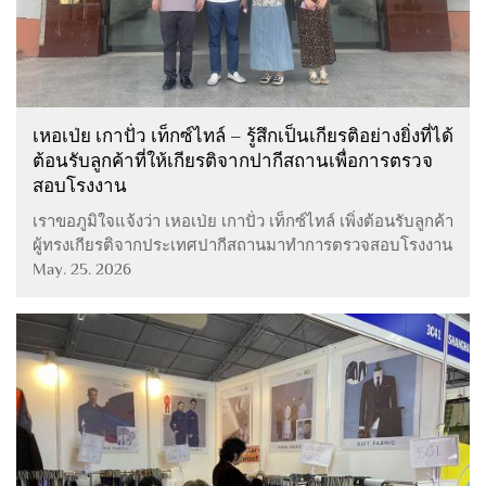
เหอเป่ย เกาปั่ว เท็กซ์ไทล์ – รู้สึกเป็นเกียรติอย่างยิ่งที่ได้
ต้อนรับลูกค้าที่ให้เกียรติจากปากีสถานเพื่อการตรวจ
สอบโรงงาน
เราขอภูมิใจแจ้งว่า เหอเป่ย เกาปั่ว เท็กซ์ไทล์ เพิ่งต้อนรับลูกค้า
ผู้ทรงเกียรติจากประเทศปากีสถานมาทำการตรวจสอบโรงงาน
อย่างละเอียดรอบด้าน การเยือนครั้งนี้ถือเป็นอีกก้าวหนึ่งใน
May. 25. 2026
การเสริมสร้างความร่วมมืออันแข็งแกร่งของเรา และแสดงถึง
ความมุ่งมั่นร่วมกันต่อคุณภาพและความโปร่งใส...