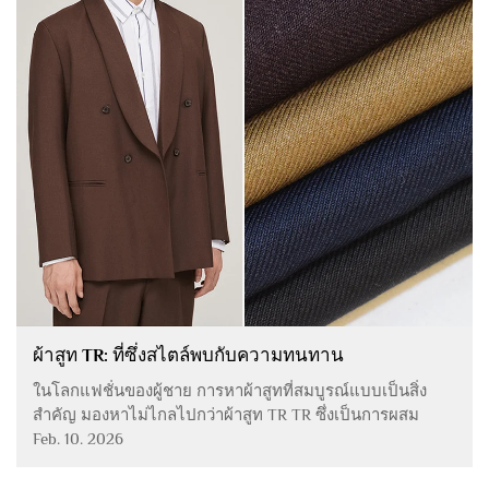
ผ้าสูท TR: ที่ซึ่งสไตล์พบกับความทนทาน
ในโลกแฟชั่นของผู้ชาย การหาผ้าสูทที่สมบูรณ์แบบเป็นสิ่ง
สำคัญ มองหาไม่ไกลไปกว่าผ้าสูท TR TR ซึ่งเป็นการผสม
ผสานระหว่างโพลีเอสเตอร์และเรยอน รวมเอาข้อดีจากทั้งสอง
Feb. 10. 2026
อย่าง โพลีเอสเตอร์ให้ความแข็งแรงและความต้านทานต่อการ
ยับ ทำให้สูทของคุณรักษาทรงได้แม้ใส่นาน...