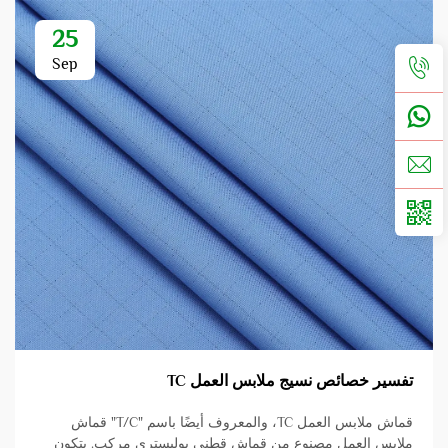
25
Sep
تفسير خصائص نسيج ملابس العمل TC
قماش ملابس العمل TC، والمعروف أيضًا باسم "T/C" قماش
ملابس العمل مصنوع من قماش قطني بوليستري مركب. يتكون