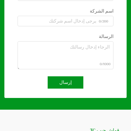
اسم الشركة
0/200
الرسالة
0/1000
إرسال
قماش جيب TC