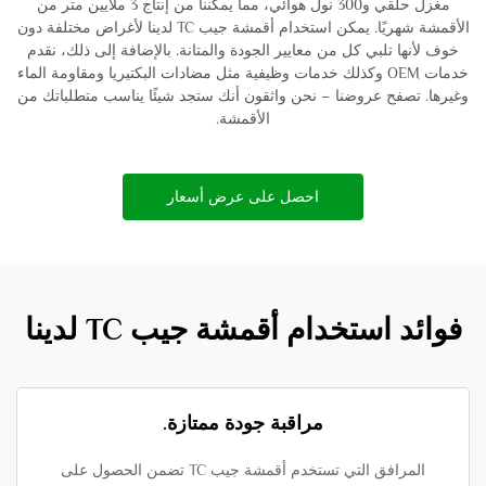
مغزل حلقي و300 نول هوائي، مما يمكننا من إنتاج 3 ملايين متر من
الأقمشة شهريًا. يمكن استخدام أقمشة جيب TC لدينا لأغراض مختلفة دون
خوف لأنها تلبي كل من معايير الجودة والمتانة. بالإضافة إلى ذلك، نقدم
خدمات OEM وكذلك خدمات وظيفية مثل مضادات البكتيريا ومقاومة الماء
وغيرها. تصفح عروضنا – نحن واثقون أنك ستجد شيئًا يناسب متطلباتك من
الأقمشة.
احصل على عرض أسعار
فوائد استخدام أقمشة جيب TC لدينا
مراقبة جودة ممتازة.
المرافق التي تستخدم أقمشة جيب TC تضمن الحصول على