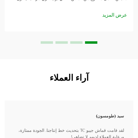
القماش القطني البوليستري من خصلتين ويوضح السبب في
تسميته بذلك. يجد هذا النوع من الأقمشة تطبيقاً في...
عرض المزيد
آراء العملاء
سيد (طومسون)
لقد قامت قماش جيبو TC بتحديث خط إنتاجنا. الجودة ممتازة،
ورعاية العملاء لديهم لا تضاهى!