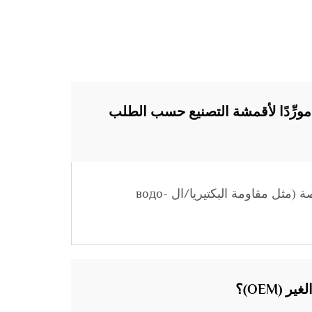
في مجال أقمشة التصنيع حسب الطلب (OEM) باعتباركم مورِّدًا لأقمشة التصنيع حسب الطلب
نقدّم خدمات التصنيع حسب الطلب (OEM) التي تشمل تخصيص لون القماش، ومواصفاته، والوظائف الخاصة (مثل مقاومة البكتيريا/ال водо-