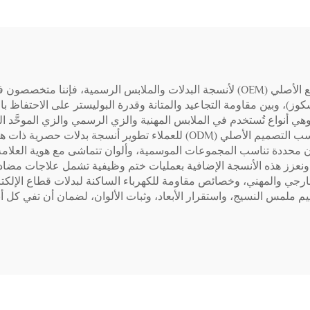
بصفتنا مورِّدًا لمواد التصنيع حسب الطلب (ODM) والتصنيع الأصلي (OEM) لأنسجة البدلات و
 هوائي لتصنيع أنسجة البدلات والقمصان من نوع TR، وهي أنواع تُستخدم في الملابس المهنية والزي ال
Pl) أو النسج الدقيق (Micro-patterns)، وبأوزان محددة تناسب المجموعات الموسمية، وألوان تتماش
لية. ونعزز هذه الأنسجة الإضافية بعمليات ختم وظيفية تشمل علاجات مضاد
الخارجي والمهني، وخصائص مقاومة للكهرباء الساكنة لبدلات قطاع الإلكت