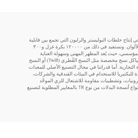
الملابس الرسمية، فإننا متخصصون في إنتاج خلطات البوليستر والرايون التي تجمع بين قابلية
التنفس الطبيعية وسهولة السقوط المميزة للرايون (الفيسكوز)، وبين مقاومة التجاعيد والمتانة وقدرة البوليستر على الاحتفاظ بالألوان. ونستفيد في ذلك من ١٢٠٠٠٠ بكرة غزل و٣٠٠
رسمي والزي الموحَّد المؤسسي، حيث يُعد المظهر المهني وسهولة العناية
بالقطعة عاملين محوريين. كما تتيح لنا خدمات التصنيع حسب التصميم الأصلي (ODM) للعملاء تطوير أنسجة بدلات حصرية ذات هياكل نسج مخصصة مثل النسج القُطري (Twill) أو النسج
ى مع هوية العلامة التجارية. أما قدراتنا في مجال التصنيع الأصلي للمعدات
ة للبكتيريا للاستخدام في البيئات الفندقية والشركات،
رونيات، وتشطيبات مقاومة للاشتعال للزي الموحَّد
المتخصص. وكل ذلك مدعومٌ بفريق فحص جودة يقوم بتقييم ملمس النسيج، واستقرار الأبعاد، وثبات الألوان، لضمان أن تفي كل أنواع أنسجة البدلات من نوع TR بالمعايير المطلوبة لتصنيع