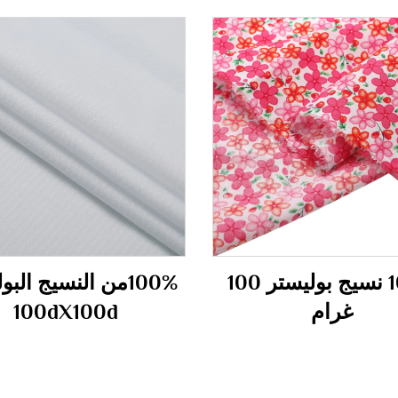
100% نسيج بوليستر 100
100%من النسيج الب
غرام
100dX100d