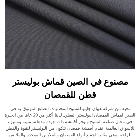
مصنوع في الصين قماش بوليستر
قطن للقمصان
تحية من شركة هيباي جايبو للنسيج المحدودة، الصانع الموثوق به في
الصين لقماش القمصان البوليستر القطن. لدينا أكثر من 20 عامًا من الخبرة
في مجال صناعة النسيج ونوفر أقمشة ذات جودة مذهلة، متينة ومميزة
للأسواق العالمية. نقدم أقمشة قمصان تتكون من البوليستر للقوة والقطن
للراحة، وهي مثالية لجميع أنواع القمصان والملابس الموحدة والملابس