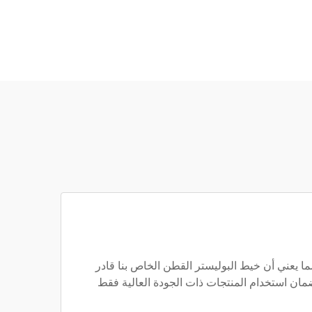
ة، تأتي الجودة أولاً. نستخدم 120000 محرك دوار للغزل ونعمل بـ 300 نول هوائي، مما يعني أن خيط البوليستر القطن الخاص بنا قادر
ضمان استخدام المنتجات ذات الجودة العالية فقط