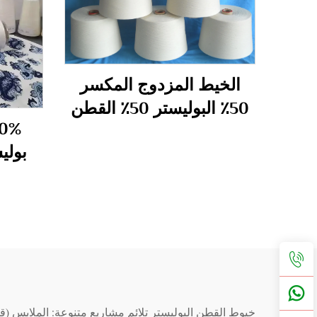
الخيط المزدوج المكسر
50٪ البوليستر 50٪ القطن
الخيط المزدوج المكسر
بولي
40S
خيوط القطن البوليستر تلائم مشاريع متنوعة: الملابس (قمص