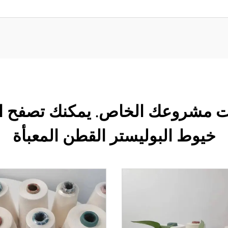
ق ب定制 متطلبات مشروعك الخاص. يمكنك تص
خيوط البوليستر القطن المعبأة