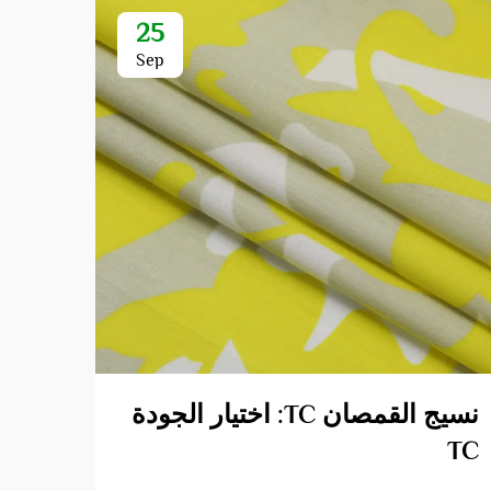
25
Sep
نسيج القمصان TC: اختيار الجودة
قماش
TC
البو
بين 