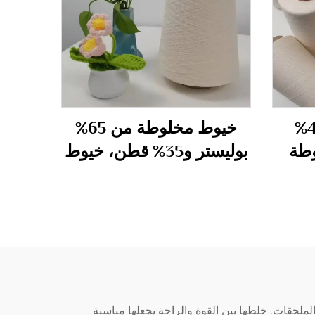
CVC 60% قطن 40%
خيوط مخلوطة من 65%
وطة
بوليستر و35% قطن، خيوط
مقلمة 40S
لملحقات. خلطها بين القوة والراحة يجعلها مناسبة