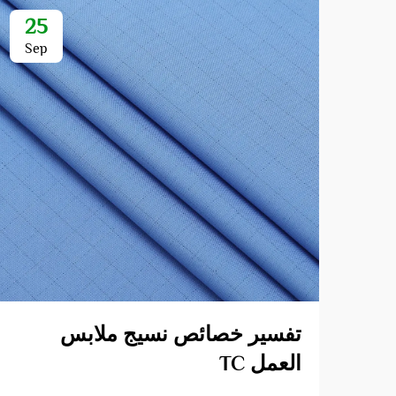
25
Sep
تفسير خصائص نسيج ملابس
العمل TC