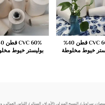
CVC 60% قطن 40%
ستر خيوط مخلوطة
بوليستر خيوط مخل
ومصفوفة 40S
ومصفوفة 45S
ان، سراويل)، النسيج المنزلي (الأوراق، الستائر)، اللباس العمالي، وا