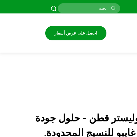
احصل على عرض أسعار
ليستر قطن - حلول جودة
ايبو للنسيج المحدودة.