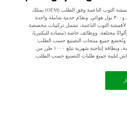
نحن مصنع احترافي لتصنيع أقمشة الثوب الناعمة وفق الطلب (OEM) يمتلك
١٢٠٠٠٠ مغزل للغزل الحلقي و٣٠٠ نول هوائي. ونقدّم خدمة شاملة واحدة
توريد حسب الطلب (OEM) لأقمشة الثوب الناعمة، تشمل تركيبات مخصصة
وألوانًا مختلفة، ووظائف خاصة (مضادة للبكتيريا،
. وتُخضع جميع منتجات التصنيع حسب الطلب
(OEM) لفحوصات جودة صارمة، وبطاقة إنتاجية شهرية تبلغ ١٠٠٠ طن من
ر