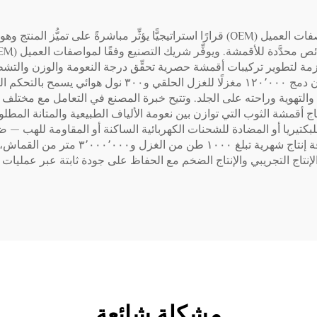
يُعَدُّ اختيار مصنع لتصنيع أقمشة الثوب الناعمة وفقًا لمواصفات العميل (OEM) قرارًا استراتيجي
weav المتقدِّم — السيطرة اللازمة لتطوير تركيبات أقمشة حصرية تحقِّق درجة النعومة و
أقمشة الثوب الناعمة وفقًا لمواصفات العميل (OEM)، فإن دمج 
ّي والتهوية وراحته على الجلد. وتتيح خبرة المصنع في التعامل مع مخت
خلطات القطن-البوليستر المُعاد تدويرها (CVC)، إنتاج أقمشة الثوب التي توازن بين نعومة الألياف الطب
العملاء من التميُّز بمنتجاتهم في الأسواق
 العميل (OEM) استيعاب كلٍّ من الإنتاج التجريبي والإنتاج الضخم مع الحفاظ على جودة 
مشكلة شائعة