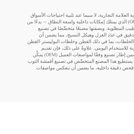
ًّا يؤثِّر مباشرةً على تميُّز المنتج وهوية العلامة التجارية، لا سيما عند تلبية احتياجات الأسواق
الثقافية المتنوِّعة التي تتطلَّب فيها الملابس التقليدية خصائص محدَّدة للأقمشة. ويوفِّر شريك التصنيع وفقًا لمواصفات العميل (OEM) الذي يمتلك إمكانات داخلية واسعة النطاق — بدءًا من
الوزن والتشطيب المطلوبة. وبصفتها مصنعًا متخصِّصًا في تصنيع
١٢٠٬٠٠٠ مغزلًا للغزل الحلقي و٣٠٠ نول هوائي يسمح بالتحكم الدقيق في عدَد الغزل وهيكل النسيج، مما يضمن أن
لف الخلطات، بما في ذلك القطن وخلطات البوليستر-القطن
يعية والمتانة المطلوبة للاستخدام اليومي. علاوةً على ذلك، فإن تقديم
معالجات وظيفية متخصصة — مثل التشطيبات المضادة للبكتيريا أو المضادة للشحنات الكهربائية الساكنة أو المقاومة للهب — ضمن إطار تصنيع وفقًا لمواصفات العميل (OEM) يمكِّن
 التنافسية. وبطاقة إنتاج شهرية تبلغ ١٠٠٠ طن من الغزل و٣٬٠٠٠٬٠٠٠ متر من القماش، يستطيع هذا المصنع المتخصِّص في تصنيع أقمشة الثوب
ثابتة عبر عمليات فحص دقيقة داخلية، ما يضمن أن تنعكس مواصفات