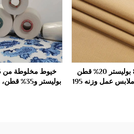
80% بوليستر 20% قطن
نسيج ملابس عمل وزنه 195
بوليستر و35% ق
جرام/م2
مقلمة 32S