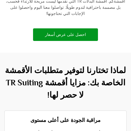
أقمشةكم. أقمشة البدلات TR التي نقدمها ليست مريحة للارتداء فحسب،
بل مصممة باحترافية لتدوم طويلًا. تواصلوا معنا اليوم واحصلوا على
الإجابات التي تحتاجونها!
احصل على عرض أسعار
لماذا تختارنا لتوفير متطلبات الأقمشة
الخاصة بك: مزايا أقمشة TR Suiting
لا حصر لها!
مراقبة الجودة على أعلى مستوى