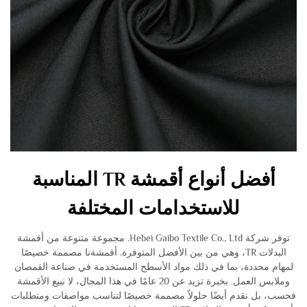
أفضل أنواع أقمشة TR المناسبة
للاستخدامات المختلفة
توفر شركة Hebei Gaibo Textile Co., Ltd. مجموعة متنوعة من أقمشة
البدلات TR، وهي من بين الأفضل المتوفرة. أقمشةنا مصممة خصيصًا
لمهام محددة، بما في ذلك مواد الأسطح المستخدمة في صناعة القمصان
وملابس العمل. بخبرة تزيد عن 20 عامًا في هذا المجال، لا نبيع الأقمشة
فحسب، بل نقدم أيضًا حلولاً مصممة خصيصًا لتناسب مواصفات ومتطلبات