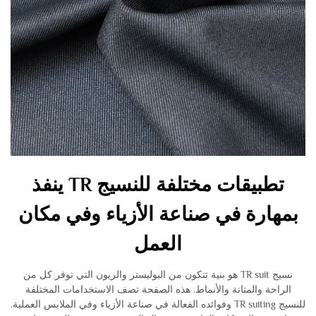
تطبيقات مختلفة للنسيج TR ينفذ
بمهارة في صناعة الأزياء وفي مكان
العمل
نسيج TR suit هو بنية تتكون من البوليستر والريون التي توفر كل من
الراحة والمتانة والأنماط. هذه الصفحة تصف الاستخدامات المختلفة
للنسيج TR suiting وفوائده الفعالة في صناعة الأزياء وفي الملابس العملية.