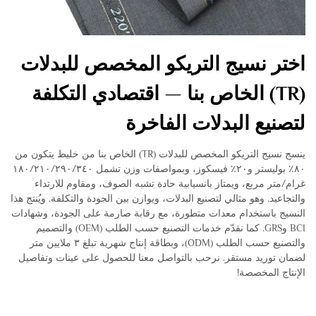
اختر نسيج التريكو المخصص للبدلات
(TR) الخاص بنا — اقتصادي التكلفة
لتصنيع البدلات الفاخرة
ينسج نسيج التريكو المخصص للبدلات (TR) الخاص بنا من خليط يتكون من
٨٠٪ بوليستر و٢٠٪ فيسكوز، وبمواصفات وزن تشمل ١٨٠/٢١٠/٢٩٠/٣٤٠
غرام/متر مربع، ويمتاز بانسيابية حادة تشبه الصوف، ومقاوم للارتداء
والتجاعيد. وهو مثالي لتصنيع البدلات، ويوازن بين الجودة والتكلفة. ويُنتج هذا
النسيج باستخدام معدات متطورة، مع رقابة صارمة على الجودة، وشهادات
BCI وGRS. كما نقدّم خدمات التصنيع حسب الطلب (OEM) والتصميم
والتصنيع حسب الطلب (ODM)، وبطاقة إنتاج شهرية تبلغ ٣ ملايين متر
لضمان توريد مستقر. نرحب بالتواصل معنا للحصول على عينات وتفاصيل
الإنتاج المخصصة!