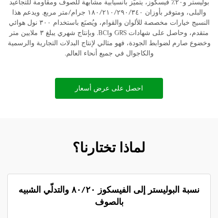
بوليستر و٢٠٪ فيسكوز، يتميّز بانسيابية مشابهة للصوف ومقاومة للتجاعيد
والبلى، ومتوفر بأوزان ١٨٠/٢١٠/٢٩٠/٣٤٠ جرام/متر مربع. ويدعم هذا
النسيج خيارات مخصصة للألوان والقوام، ويُصنَع باستخدام ٣٠٠ نول هوائي
متقدم، وحاصل على شهادات GRS وBCI. وبإنتاج شهري يبلغ ٣ ملايين متر
وخضوع صارم لضوابط الجودة، فهو مثالي لإنتاج البدلات التجارية والرسمية
والكاجوال في جميع أنحاء العالم.
احصل على عرض أسعار
لماذا تختارنا؟
نسبة البوليستر إلى الفيسكوز ٨٠/٢٠ والتدلّي الشبيه
بالصوف