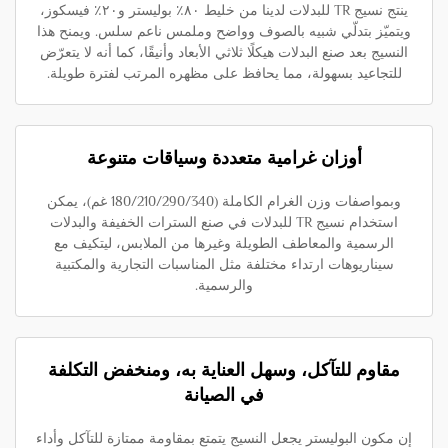
ينتج نسيج TR للبدلات لدينا من خليط ٨٠٪ بوليستر و٢٠٪ فيسكوز،
ويتميّز بتدلّي شبيه بالصوف وواضح وملمس ناعم سلس. ويمنح هذا
النسيج بعد صنع البدلات هيكلًا ثلاثي الأبعاد وأنيقًا، كما أنه لا يتعرّض
للتجاعيد بسهولة، مما يحافظ على مظهره المرتب لفترة طويلة.
أوزان غرامية متعددة وسياقات متنوعة
وبمواصفات وزن الغرام الكاملة (180/210/290/340 غم)، يمكن
استخدام نسيج TR للبدلات في صنع السترات الخفيفة والبدلات
الرسمية والمعاطف الطويلة وغيرها من الملابس، ليتكيف مع
سيناريوهات ارتداء مختلفة مثل المناسبات التجارية والمكتبية
والرسمية.
مقاوم للتآكل، وسهل العناية به، ومنخفض التكلفة
في الصيانة
إن مكون البوليستر يجعل النسيج يتمتع بمقاومة ممتازة للتآكل وأداء