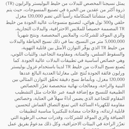
يمثل نسيجنا المخصص للبدلات من خليط البوليستر والرايون (TR)
ذروة أكثر من عقدين من الخبرة في تصنيع المنسوجات، حيث يتم
إنتاجه في منشأتنا المتكاملة رأسياً التي تضم 120,000 مغزل
حلقي و300 نول هوائي، لتصنيع منسوجات عالية الجودة من خليط
TR المصممة خصيصاً للملابس الاحترافية، والبدلات التجارية،
والزي الموحّد للشركات، والملابس المخصصة. وننتج شهرياً
3,000,000 متر من النسيج، بما في ذلك نسيج الخياطة والبدلات
من خليط TR الذي يوفّر التوازن الأمثل بين قابلية التهوية،
والسقوط السلس، والمتانة، ومقاومة التجاعيد، والثبات اللوني،
وهي خصائص أساسية في تطبيقات البدلات عالية الجودة. كما
يُصنع نسيج البدلات من خليط TR لدينا باستخدام غزول بوليستر
ورايون فائقة الجودة تُنتج على مغازلنا العددية البالغ عددها
120,000 مغزل، وبأنماط نسج دقيقة تحقّق التوازن المثالي بين
البنية والراحة، ومعالجات نهائية متخصصة تعزّز الخصائص
الطبيعية للنسيج مع إضافة قيمة عبر علاجات مثل التشطيب
المقاوم للتجاعيد الذي يضمن أداءً سهلاً في العناية، وخصائص
مقاومة للكهرباء الساكنة التي تمنع التصاق القماش لتحسين
قابلية ارتدائه، وعلاجات مضادة للبكتيريا مناسبة لتطبيقات
الضيافة والزي الموحّد للشركات، وقدرات سحب الرطوبة التي
تعزّز الراحة في البيئات الاحترافية، وكل ذلك مدعومٌ بفريق عمل