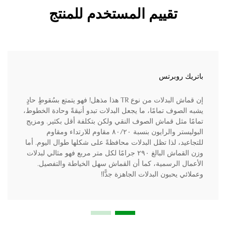
تقييم المستخدم للمنتج
باتريك روبرتس
إن قماش البدلات من نوع TR هذا مذهل! فهو يتمتع بسُقوطٍ حادٍ
يشبه الصوف تمامًا، ما يجعل البدلات تبدو أنيقةً وحادة الخطوط،
تمامًا مثل قماش الصوف النقي ولكن بتكلفة أقل بكثير. ومزيج
البوليستر والرايون بنسبة ٨٠/٢٠ مقاوم للارتداء ومقاوم
للتجاعيد، لذا تظل البدلات محافظةً على شكلها طوال اليوم. أما
وزن القماش البالغ ٢٩٠ جرامًا لكل متر مربع فهو مثالي لبدلات
الأعمال الرسمية، كما أن القماش سهل الخياطة والتفصيل.
وعملائي يحبون البدلات الجاهزة جدًّا!