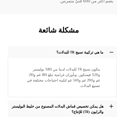
يضم أكثر من 600 فنيٍّ متمرس.
مشكلة شائعة
ما هي تركيبة نسيج TR للبدلات؟
يتكون نسيج TR للبدلات لدينا من 80% بوليستر
و20% فيسكوز، وبأوزان غرامية تبلغ 180 غم و210
غم و290 غم و340 غم لتلبية احتياجات مختلفة في
تصنيع البدلات.
هل يمكن تخصيص قماش البدلات المصنوع من خليط البوليستر
والرايون (TR) للإنتاج؟