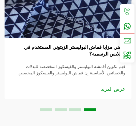
ما هي مزايا قماش البوليستر الزيتوني المستخدم في
الملابس الرسمية؟
فهم تكوين أقمشة البوليستر والفيسكوز المخصصة للبدلات
والخصائص الأساسية إن قماش البوليستر والفيسكوز المخصص
للبدلات هو مزيج من قماشين، حيث يأخذ خصائص كليهما، مما
يمنحك راحة استثنائية...
عرض المزيد