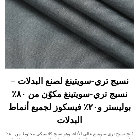
نسيج تري-سويتينغ لصنع البدلات –
نسيج تري-سويتينغ مكوّن من ٨٠٪
بوليستر و٢٠٪ فيسكوز لجميع أنماط
البدلات
نُنتج نسيج تري-سويتينغ عالي الأداء، وهو نسيج كلاسيكي مخلوط من ٨٠٪