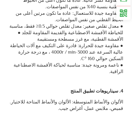
● مقاومة كسر عالية: عادة ما تكون أعلى من الخيوط
القطنية بنسبة 40% من نفس المواصفات.
● مقاومة جيدة للاستعمال: عادة ما تكون مرتين أعلى من
الخيط القطني من نفس المواصفات.
● معدل تقلص صغير: معدل تقلص حوالي 0.5٪ فقط، مناسبة
للخياطة الأقمشة الاصطناعية والقديمة المقاومة للجلد ●
الأقمشة القطنية، مع غرز مسطحة ومستقيمة
● مقاومة جيدة للحرارة: قادرة على التكيف مع آلات الخياطة
عالية السرعة عند 3000-4000r / min ، مع درجة حرارة
السكين حوالي 160 °C.
● ناعمة ومرونة جيدة: مناسبة لحياكة الأقمشة الاصطناعية
الراقية.
4. سيناريوهات تطبيق المنتج
الألوان والأنماط المتوسطة: الألوان والأنماط المتاحة للاختيار.
قميص، ملابس عمل، أغراض جيب.