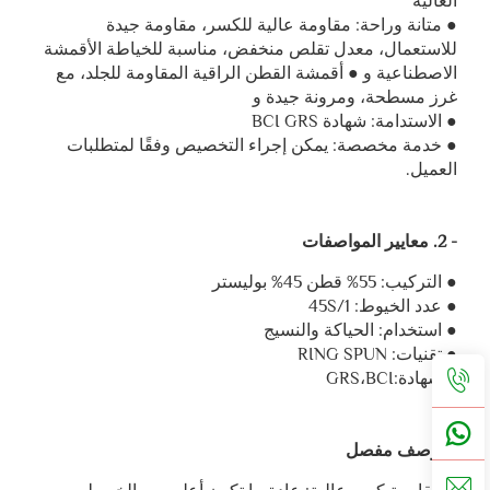
العالية
● متانة وراحة: مقاومة عالية للكسر، مقاومة جيدة
للاستعمال، معدل تقلص منخفض، مناسبة للخياطة الأقمشة
الاصطناعية و ● أقمشة القطن الراقية المقاومة للجلد، مع
غرز مسطحة، ومرونة جيدة و
● الاستدامة: شهادة BCI GRS
● خدمة مخصصة: يمكن إجراء التخصيص وفقًا لمتطلبات
العميل.
- 2. معايير المواصفات
● التركيب: 55% قطن 45% بوليستر
● عدد الخيوط: 45S/1
● استخدام: الحياكة والنسيج
● تقنيات: RING SPUN
● شهادة:GRS،BCI
3. وصف مفصل