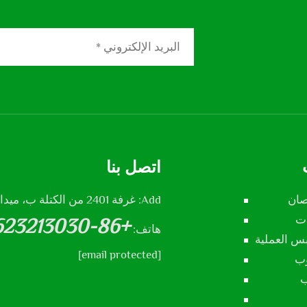
اتصل بنا
صان
Add: غرفة 2401 من الكتلة ب، ميدان شنجشي، مدينة شيجيازوهانغ، مقاطعة هيبي، الصين
ات
+86-13623213030
هاتف:
س العملية
[email protected]
وب
ب