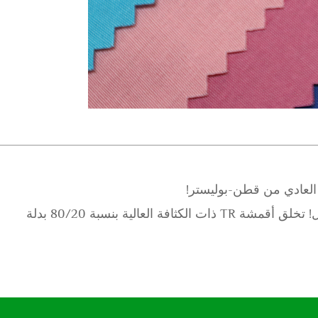
لعادي من قطن-بوليستر!
أعد تعريف الراحة في بيئة العمل! تخلق أقمشة TR ذات الكثافة العالية بنسبة 80/20 بدلة