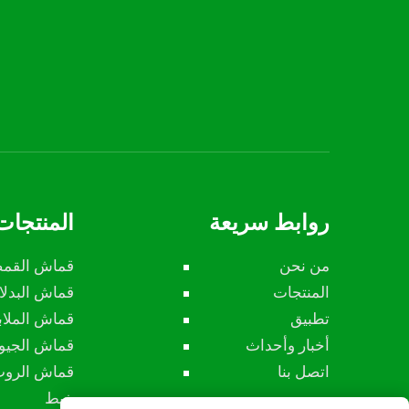
روابط سريعة
المنتجات
من نحن
قماش القم
المنتجات
قماش البدل
تطبيق
قماش الملاب
أخبار وأحداث
قماش الجي
اتصل بنا
قماش الرو
خيط