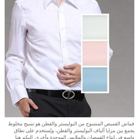
قماش القميص المنسوج من البوليستر والقطن هو نسيج مخلوط
يجمع بين مزايا ألياف البوليستر والقطن، ويُستخدم على نطاق
واسع في إنتاج القمصان والملابس الموحدة وأخرى. إليكم هنا