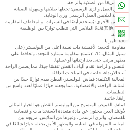
يقدم مزيجًا من الصلابة والراحة.
ملابس العمل والزى الرسمي: تجعلها صلابتها وسهولة الصيانة
مناسبة لملابس العمل الرسمي وزى الوقاية.
الملابس الأخرى: يُستخدم أيضًا في السترات، والمعاطف المقاومة
للرياح،以及其他 الملابس التي تتطلب توازنًا بين الوظيفية
والأناقة.
ثالثًا. المزايا
مقاومة التجعد: الأقمشة ذات نسبة أعلى من البوليستر (على
سبيل المثال، T/C) تتمتع بمقاومة ممتازة للتجعد، وتحافظ على
مظهر مرتب حتى بعد ارتدائها أو غسلها.
التنفس والراحة: تقدم ألياف القطن تنفسًا جيدًا، مما يضمن الراحة
أثناء الارتداء، خاصة في المناخات الدافئة.
الفعالية التكلفة: قماش البوليستر-القطن يقدم توازنًا جيدًا بين
المتانة، الراحة، والاقتصادية، مما يجعله خيارًا عمليًا لعدد واسع من
التطبيقات.
رابعًا. خاتمة
قماش القميص المنسوج من البوليستر-القطن هو الخيار المثالي
لأولئك الذين يبحثون عن مادة متعددة الاستخدامات واقتصادية
للقمصان، والزي الرسمي، وغيرها من الملابس. مزيجه بين
المتانة، السهولة في العناية، والمظهر الأنيق يجعله خيارًا شائعًا في