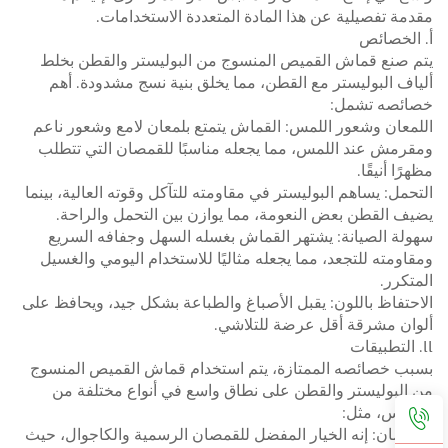
مقدمة تفصيلية عن هذا المادة المتعددة الاستخدامات.
أ. الخصائص
يتم صنع قماش القميص المنسوج من البوليستر والقطن بخلط
ألياف البوليستر مع القطن، مما يخلق بنية نسج مشدودة. أهم
خصائصه تشمل:
اللمعان وشعور اللمس: القماش يتمتع بلمعان لامع وشعور ناعم
ومقرمش عند اللمس، مما يجعله مناسبًا للقمصان التي تتطلب
مظهرًا أنيقًا.
التحمل: يساهم البوليستر في مقاومته للتآكل وقوته العالية، بينما
يضيف القطن بعض النعومة، مما يوازن بين التحمل والراحة.
سهولة الصيانة: يشتهر القماش بغسله السهل وجفافه السريع
ومقاومته للتجعد، مما يجعله مثاليًا للاستخدام اليومي والغسيل
المتكرر.
الاحتفاظ باللون: يقبل الأصباغ والطباعة بشكل جيد، ويحافظ على
ألوان مشرقة أقل عرضة للتلاشي.
II. التطبيقات
بسبب خصائصه الممتازة، يتم استخدام قماش القميص المنسوج
من البوليستر والقطن على نطاق واسع في أنواع مختلفة من
الملابس، مثل:
القمصان: إنه الخيار المفضل للقمصان الرسمية والكاجوال، حيث