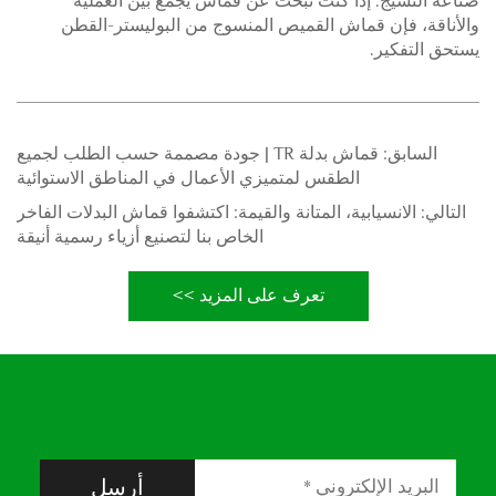
صناعة النسيج. إذا كنت تبحث عن قماش يجمع بين العمليّة
والأناقة، فإن قماش القميص المنسوج من البوليستر-القطن
يستحق التفكير.
السابق:
قماش بدلة TR | جودة مصممة حسب الطلب لجميع
الطقس لمتميزي الأعمال في المناطق الاستوائية
التالي:
الانسيابية، المتانة والقيمة: اكتشفوا قماش البدلات الفاخر
الخاص بنا لتصنيع أزياء رسمية أنيقة
تعرف على المزيد >>
أرسل