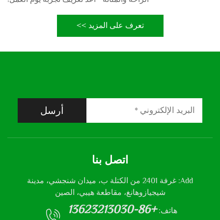
تعرف على المزيد >>
أرسل
اتصل بنا
Add: غرفة 2401 من الكتلة ب، ميدان شنجشي، مدينة
شيجيازوهانغ، مقاطعة هيبي، الصين
+86-13623213030
هاتف: