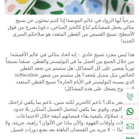
مرحباً أيها الرواد في عالم الموضة! إذا كنتم تبحثون عن نسيج
مثالي يجعل قمصانكم تُباع كالخبز الساخن، دعونا نصرخ من فوق
الأسطح: نسيج القميص من القطن المتعدد هو سلاحكم السري
الجديد!
هذا ليس مجرد نسيج عادي – إنه اتحاد مثالي في عالم الأقمشة!
من خلال الجمع بين أفضل ما في البوليستر والقطن، صنعنا نسيجاً
ثورياً يقضي على كل المشاكل. هل سئمتم من تجعد القطن
الخالص مثل منديل مُجعد؟ هل سئمتم من شعور suffocation
الذي يسببه البوليستر في الأيام الحارة؟ نسيج القطن المتعدد
المنسوج يضحك على هذه المشاكل!
هل تشعر بذلك؟ ناعم كالحرير لكنه متين، ناعم بما يكفي لراحتك
طوال اليوم، وقوي بما يكفي ليتحمل الغسيل المتكرر بلا حدود.
سيُشيد عملاؤك بكيفية بقاء قمصانهم أنيقة خلال الاجتماعات
والتنقلات وأوقات القهوة. والآن ماذا عن الألوان؟ زاهية، جريئة، ولا
تبهت أبدًا — لا مزيد من القمصان الباهتة بعد بضع دورات غسيل.