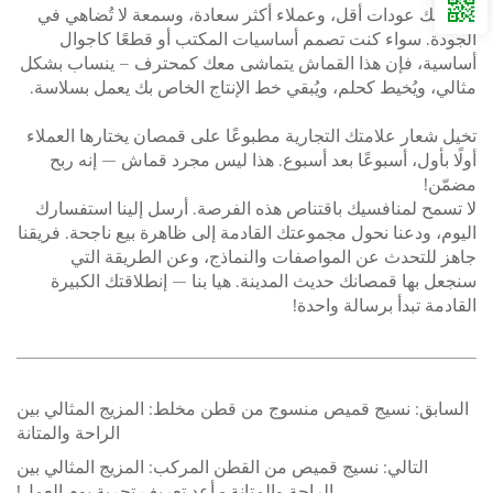
يعني لك عودات أقل، وعملاء أكثر سعادة، وسمعة لا تُضاهي في
الجودة. سواء كنت تصمم أساسيات المكتب أو قطعًا كاجوال
أساسية، فإن هذا القماش يتماشى معك كمحترف – ينساب بشكل
مثالي، ويُخيط كحلم، ويُبقي خط الإنتاج الخاص بك يعمل بسلاسة.
تخيل شعار علامتك التجارية مطبوعًا على قمصان يختارها العملاء
أولًا بأول، أسبوعًا بعد أسبوع. هذا ليس مجرد قماش — إنه ربح
مضمّن!
لا تسمح لمنافسيك باقتناص هذه الفرصة. أرسل إلينا استفسارك
اليوم، ودعنا نحول مجموعتك القادمة إلى ظاهرة بيع ناجحة. فريقنا
جاهز للتحدث عن المواصفات والنماذج، وعن الطريقة التي
سنجعل بها قمصانك حديث المدينة. هيا بنا — إنطلاقتك الكبيرة
القادمة تبدأ برسالة واحدة!
السابق:
نسيج قميص منسوج من قطن مخلط: المزيج المثالي بين
الراحة والمتانة
التالي:
نسيج قميص من القطن المركب: المزيج المثالي بين
الراحة والمتانة - أعد تعريف تجربة يوم العمل!