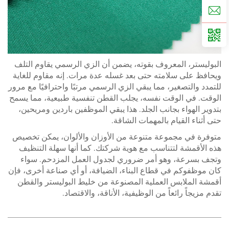
البوليستر، المعروف بقوته، يضمن أن الزي الرسمي يقاوم التلف
ويحافظ على سلامته حتى بعد غسله عدة مرات. إنه مقاوم للغاية
للتمدد والتصغير، مما يبقي الزي الرسمي مرتبًا واحترافيًا مع مرور
الوقت. في الوقت نفسه، يجلب القطن تنفسية طبيعية، مما يسمح
بتدوير الهواء بجانب الجلد. هذا يبقي الموظفين باردين ومريحين،
حتى أثناء القيام بالمهمات الشاقة.
متوفرة في مجموعة متنوعة من الأوزان والألوان، يمكن تخصيص
هذه الأقمشة لتتناسب مع هوية شركتك. كما أنها سهلة التنظيف
وتجف بسرعة، وهو أمر ضروري لجدول العمل المزدحم. سواء
كان موظفوكم في قطاع البناء، الضيافة، أو أي صناعة أخرى، فإن
أقمشة الملابس العملية المصنوعة من خليط البوليستر والقطن
تقدم مزيجاً رائعاً من الوظيفية، الأناقة، والاقتصاد.