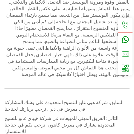
بالقطن وقوة ومرونة البوليستر ضد التجعد، الانكماش والتلاشي.
يتميز هذا القماش بسهولة العناية به.
على عكس القطن الخالص،
فإن مكون البوليستر يقلل من التجعد، مما يسمح بارتداء القمصان
مباشرة بعد تشغيل المجفف مع الحاجة إلى كم أدنى من الكي.
يوفر بناؤه المنسوج استقرارًا، مما يمنح القمصان مظهرًا حادًا
مناسبًا للملابس الرسمية، مع البقاء مريحًا للاستخدام اليومي.
بصريًا، سطحها الناعم مثالي للطباعة والصبغ، مما يسمح
بمجموعة واسعة من الألوان الزاهية والأنماط التي تبقى حيوية مع
مرور الوقت.
علاوة على ذلك، فهي خيار اقتصادي يجعل القمصان
ذات الجودة متاحة للكثيرين.
مع زيادة الممارسات المستدامة في
الإنتاج، يجذب هذا القماش كل من محبي الموضة والمستهلكين
المهتمين بالبيئة، ويظل اختيارًا كلاسيكيًا في عالم الموضة.
السابق:
شركة هبي غابو للنسيج المحدودة على وشك المشاركة
في معرض في دبي. نرحب بزيارتك لجناحنا
التالي:
الفريق المهني للمبيعات في شركة هيباي غابو للنسيج
المحدودة يشارك في معرض كانتون. نرحب بكم في جناحنا
للاستفسار!