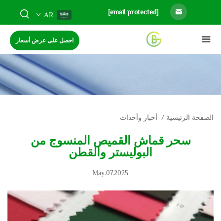
[email protected]
AR
احصل على عرض أسعار
الصفحة الرئيسية
/
أخبار وأحداث
سحر قماش القميص المنسوج من
البوليستر والقطن
May.07.2025