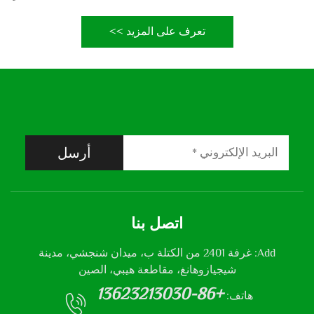
تعرف على المزيد >>
أرسل
اتصل بنا
Add: غرفة 2401 من الكتلة ب، ميدان شنجشي، مدينة
شيجيازوهانغ، مقاطعة هيبي، الصين
+86-13623213030
هاتف: