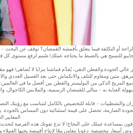
لراحة أو التكلفة فيما يتعلق بأقمشة القمصان؟ توقف عن البحث 
بو للنسيج هي بالضبط ما يحتاجه عملك! صُمم لرفع مستوى كل قميص 
لي الجودة والقطن النقي، يُقدِّم قماشنا مزايا لا تُضاهى! فهو مقا
 مرهق. متين ومقاوم للتلف والانكماش حتى بعد الغسيل العددي والا
مع المزيج الذكي من البوليستر والقطن بين أفضل ما في العالمين
سهولة العناية به – مثالي للقمصان الرسمية، والملابس الكاجوال، وال
زان والتشطيبات – قابلة للتخصيص بالكامل لتتناسب مع رؤيتك التصم
ودة الصارمة، تحصل على قيمة استثنائية دون المساس بالجودة. يتم
المعايير ال
ون بمساعدة عملك على النجاح! لا تدع تفوتك هذه الفرصة لتحدي
ض أسعار مخصصة. دعونا نتعاون معًا لإنتاج أقمصة يحبها العملاء وت