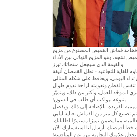
– فخامة قماش القميص المصنوع من مزيج
تنتجه، وهو المزيج النهائي بين الأداء
والقيمة الذي سيجعل منتجاتك تبرز
وم للغاية للتجاعيد - تظل القمصان أنيقة
رتداء اليومي، ويحافظ على شكله المثالي
: تنفس القطن ونعومته لراحة تدوم طوال
زي الموحّد للعمل، وأكثر من ذلك، ويتميّز
بتنوعه ليواكب أي طلب في السوق!
يمية الفريدة. بالإضافة إلى ذلك، وبفضل
 تصنيع كل متر من القماش بعناية ليلبي
عالمية، مما يضمن تميزًا مستمرًا لطلباتك.
ث خط أقمصتك. أرسل لنا استفسارك الآن
جعل علامتك التجارية تبرز عن المنافسة!