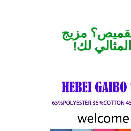
لقميص؟ مزيج
لمثالي لك!