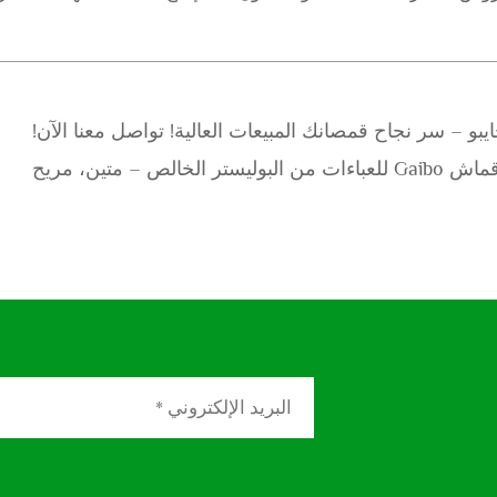
 – سر نجاح قمصانك المبيعات العالية! تواصل معنا الآن!
حدثوا خط إنتاج عباءاتكم اليوم! قماش Gaibo للعباءات من البوليستر الخالص – متين، مريح