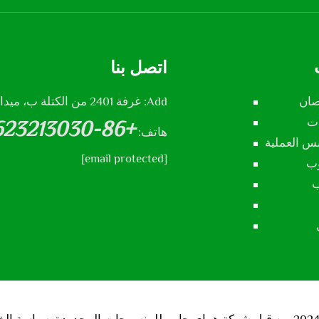
اتصل بنا
صان
Add: غرفة 2401 من الكتلة ب، ميدان شنجشي، مدينة شيجيازوهانغ، مقاطعة هيبي، الصين
ات
+86-13623213030
هاتف:
س العملية
[email protected]
وب
ب