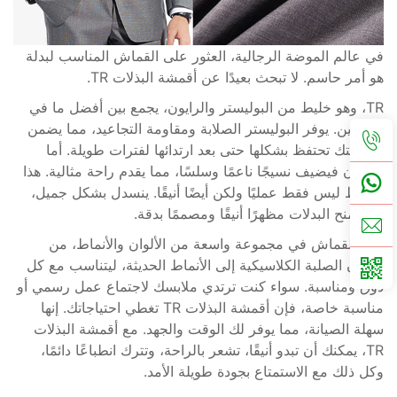
في عالم الموضة الرجالية، العثور على القماش المناسب لبدلة
هو أمر حاسم. لا تبحث بعيدًا عن أقمشة البذلات TR.
TR، وهو خليط من البوليستر والرايون، يجمع بين أفضل ما في
العالمين. يوفر البوليستر الصلابة ومقاومة التجاعيد، مما يضمن
أن بدلتك تحتفظ بشكلها حتى بعد ارتدائها لفترات طويلة. أما
الرايون فيضيف نسيجًا ناعمًا وسلسًا، مما يقدم راحة مثالية. هذا
الخليط ليس فقط عمليًا ولكن أيضًا أنيقًا. ينسدل بشكل جميل،
مما يمنح البدلات مظهرًا أنيقًا ومصممًا بدقة.
يأتي القماش في مجموعة واسعة من الألوان والأنماط، من
الألوان الصلبة الكلاسيكية إلى الأنماط الحديثة، ليتناسب مع كل
ذوق ومناسبة. سواء كنت ترتدي ملابسك لاجتماع عمل رسمي أو
مناسبة خاصة، فإن أقمشة البذلات TR تغطي احتياجاتك. إنها
سهلة الصيانة، مما يوفر لك الوقت والجهد. مع أقمشة البذلات
TR، يمكنك أن تبدو أنيقًا، تشعر بالراحة، وتترك انطباعًا دائمًا،
وكل ذلك مع الاستمتاع بجودة طويلة الأمد.