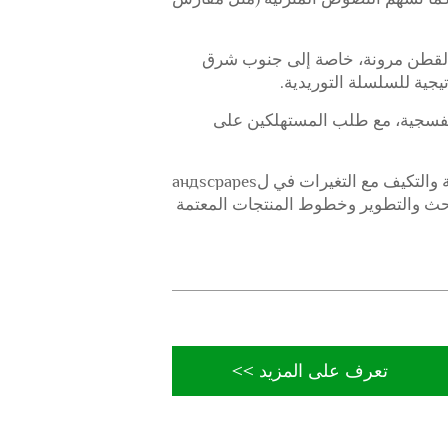
تر-القطن مرونة، خاصة إلى جنوب شرق
يجية للسلسلة التوريدية.
البنفسجية، مع طلب المستهلكين على
مع معدل نمو سنوي مركب متوقع بنسبة 4-8% (2025-2030)، يعتمد مستقبل الصناعة على الابتكار والاستدامة والتكيف مع التغيرات في لандscpapes
هات من خلال التركيز على البحث والتطوير وخطوط المنتجات المعتمة
تعرف على المزيد >>