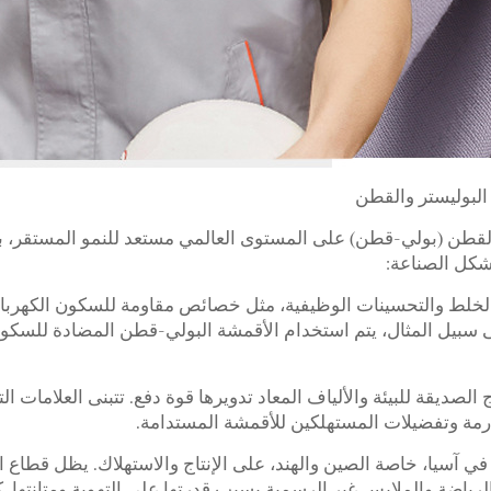
البوليستر والقطن
قطن (بولي-قطن) على المستوى العالمي مستعد للنمو المستقر، بف
تشكل الصناعة:
الخلط والتحسينات الوظيفية، مثل خصائص مقاومة للسكون الكهربائ
ى سبيل المثال، يتم استخدام الأقمشة البولي-قطن المضادة للسكون
الصديقة للبيئة والألياف المعاد تدويرها قوة دفع. تتبنى العلامات ا
لصارمة وتفضيلات المستهلكين للأقمشة المستدامة.
في آسيا، خاصة الصين والهند، على الإنتاج والاستهلاك. يظل قطاع ا
رياضة والملابس غير الرسمية بسبب قدرتها على التهوية ومتانتها.