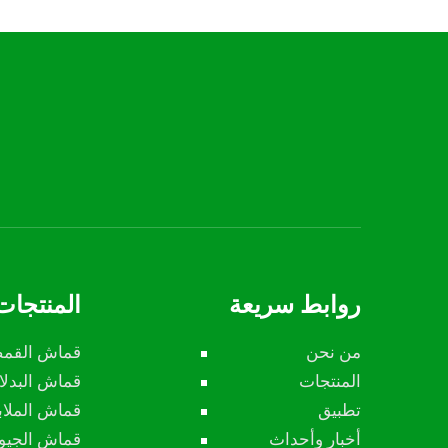
روابط سريعة
المنتجات
من نحن
قماش القم
المنتجات
قماش البدل
تطبيق
قماش الملاب
أخبار وأحداث
قماش الجي