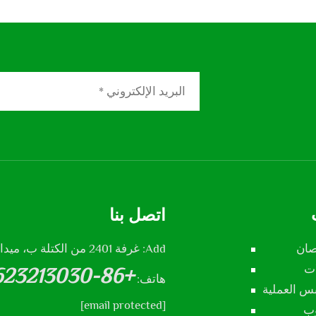
اتصل بنا
صان
Add: غرفة 2401 من الكتلة ب، ميدان شنجشي، مدينة شيجيازوهانغ، مقاطعة هيبي، الصين
ات
+86-13623213030
هاتف:
س العملية
[email protected]
وب