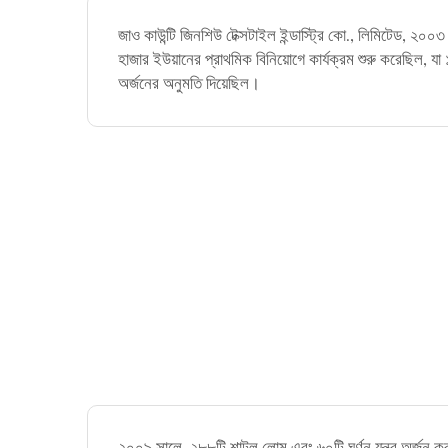
জাও কাউন্টি জিনশিউ টেক্সটাইল ইন্ডাস্ট্রি কো., লিমিটেড, ২০০৩ 
হাজার ইউয়ানের প্রাথমিক বিনিয়োগে কার্যক্রম শুরু করেছিল, যা ১
অর্জনের অনুমতি দিয়েছিল।
২০০৯ সালে, ২৮৮টি শাটল লোম এবং ৬০টি ঘূর্ণন যন্ত্র অর্জন 