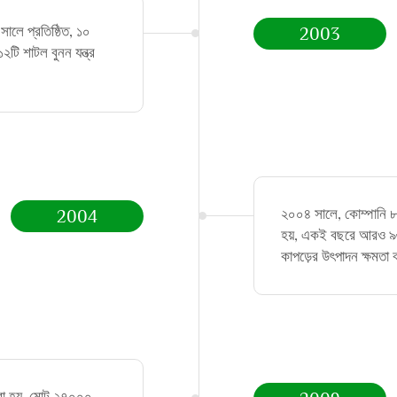
সালে প্রতিষ্ঠিত, ১০
2003
২টি শাটল বুনন যন্ত্র
২০০৪ সালে, কোম্পানি ৮
2004
হয়, একই বছরে আরও ৯৬ট
কাপড়ের উৎপাদন ক্ষমতা 
করা হয়, মোট ২৭০০০