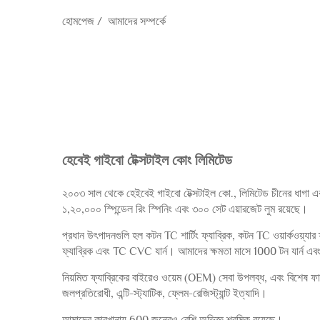
হোমপেজ
/
আমাদের সম্পর্কে
হেবেই গাইবো টেক্সটাইল কোং লিমিটেড
২০০৩ সাল থেকে হেইবেই গাইবো টেক্সটাইল কো., লিমিটেড চীনের ধাগা এবং
১,২০,০০০ স্পিন্ডেল রিং স্পিনিং এবং ৩০০ সেট এয়ারজেট লুম রয়েছে।
প্রধান উৎপাদনগুলি হল কটন TC শার্টিং ফ্যাব্রিক, কটন TC ওয়ার্কওয়্যার ফ
ফ্যাব্রিক এবং TC CVC যার্ন। আমাদের ক্ষমতা মাসে 1000 টন যার্ন 
নিয়মিত ফ্যাব্রিকের বাইরেও ওয়েম (OEM) সেবা উপলব্ধ, এবং বিশেষ ফাংশন
জলপ্রতিরোধী, এন্টি-স্ট্যাটিক, ফ্লেম-রেজিস্ট্যান্ট ইত্যাদি।