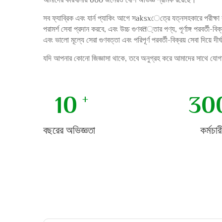
আমাদের কারখানায় 600 জনেরও বেশি অভিজ্ঞ শ্রমিক রয়েছে।
সব ফ্যাব্রিক এবং যার্ন প্যাকিং আগে সaksxেত্রে যত্নসহকারে পরীক্ষা ক
পরামর্শ সেবা প্রদান করবে, এবং উচ্চ গুণবत্তার পণ্য, পূর্ণাঙ্গ পরবর্তী-বি
এবং ভালো মূল্যে সেরা গুণবত্তা এবং পরিপূর্ণ পরবর্তী-বিক্রয় সেবা দিয়ে দী
যদি আপনার কোনো জিজ্ঞাসা থাকে, তবে অনুগ্রহ করে আমাদের সাথে যো
10
30
বছরের অভিজ্ঞতা
কর্মচার