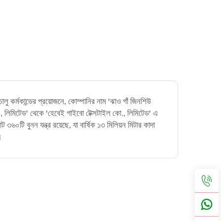
ু কর্মকান্ডের প্রয়োজনে, কোম্পানির নাম 'ঝাও গাঁ জিনশিউ
ো., লিমিটেড' থেকে 'হেবেই গাইবো টেক্সটাইল কো., লিমিটেড' এ
 ৩৬০টি বুনন যন্ত্র রয়েছে, যা বার্ষিক ১৩ মিলিয়ন মিটার কাদা
।