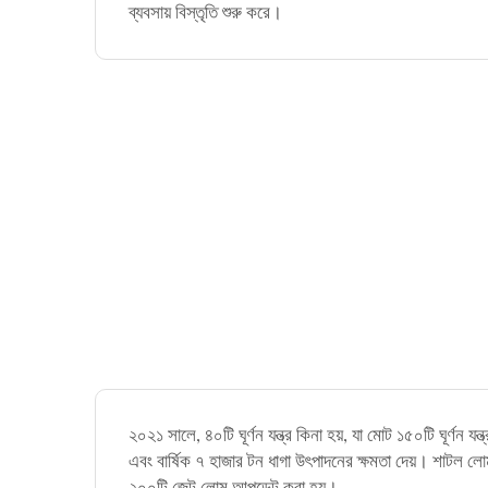
ব্যবসায় বিস্তৃতি শুরু করে।
২০২১ সালে, ৪০টি ঘূর্ণন যন্ত্র কিনা হয়, যা মোট ১৫০টি ঘূর্ণন যন্ত
এবং বার্ষিক ৭ হাজার টন ধাগা উৎপাদনের ক্ষমতা দেয়। শাটল লোম
২০০টি জেট লোম আপডেট করা হয়।