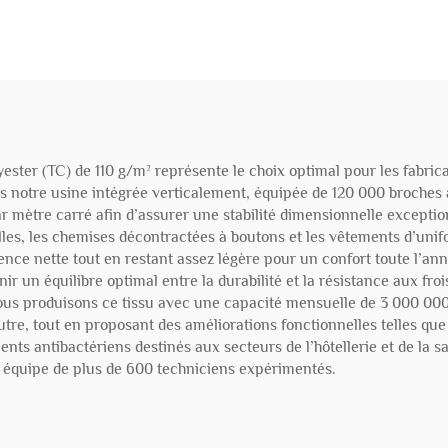
yester (TC) de 110 g/m² représente le choix optimal pour les fabric
ans notre usine intégrée verticalement, équipée de 120 000 broches 
 mètre carré afin d’assurer une stabilité dimensionnelle exception
elles, les chemises décontractées à boutons et les vêtements d’unif
nce nette tout en restant assez légère pour un confort toute l’ann
r un équilibre optimal entre la durabilité et la résistance aux frois
 Nous produisons ce tissu avec une capacité mensuelle de 3 000 000
autre, tout en proposant des améliorations fonctionnelles telles que
nts antibactériens destinés aux secteurs de l’hôtellerie et de la s
e équipe de plus de 600 techniciens expérimentés.