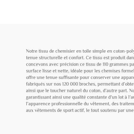
polyester à hauteur de
40% 235 gm
Notre tissu de chemisier en toile simple en coton-pol
tenue structurelle et confort. Ce tissu est produit d
concevons avec précision ce tissu de 110 grammes par
surface lisse et nette, idéale pour les chemises form
offre une tenue suffisante pour conserver une appare
fabriqués sur nos 120 000 broches, permettant d’obteni
ainsi que le toucher naturel du coton, d’autre part.
garantissant ainsi une qualité constante d’un lot à l’
l’apparence professionnelle du vêtement, des traiteme
aux vêtements de sport actif, le tout soutenu par un