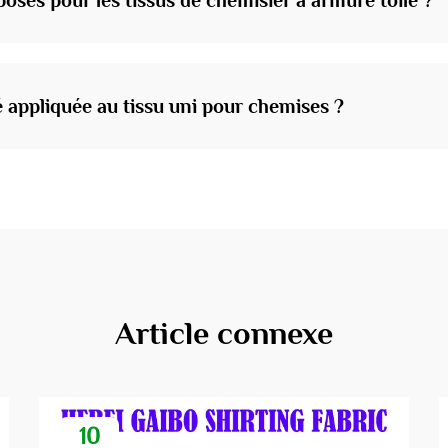
osés pour les tissus de chemisier à armure toile ?
é appliquée au tissu uni pour chemises ?
Article connexe
10