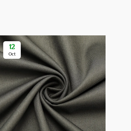
12
1
Oct
Oc