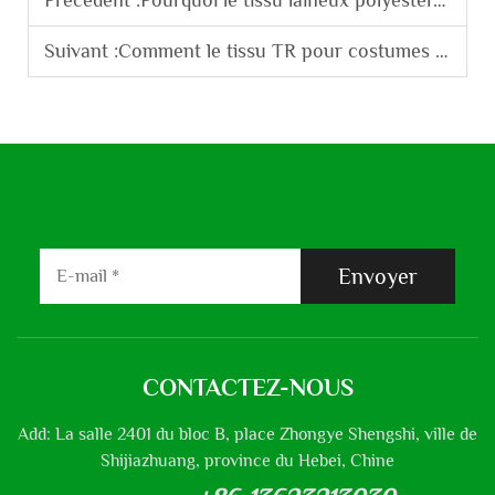
Précédent :
Pourquoi le tissu laineux polyester-viscose est-il privilégié pour les costumes formels masculins ?
Suivant :
Comment le tissu TR pour costumes se comporte-t-il en termes de résistance aux plis et de tombé ?
Envoyer
CONTACTEZ-NOUS
Add: La salle 2401 du bloc B, place Zhongye Shengshi, ville de
Shijiazhuang, province du Hebei, Chine