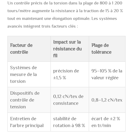
Un contrôle précis de la torsion dans la plage de 800 à 1 200
tours/mètre augmente la résistance à la traction de 15 à 20 %
tout en maintenant une élongation optimale. Les systèmes
avancés intègrent trois facteurs clés :
Impact sur la
Facteur de
Plage de
résistance du
contrôle
tolérance
fil
Systèmes de
précision de
95–105 % de la
mesure de la
±1,5 %
valeur réglée
torsion
Dispositifs de
0,12 cN/tex de
contrôle de
0,8–1,2 cN/tex
consistance
tension
Entretien de
stabilité de
écart de ±2 %
l'arbre principal
rotation à 98 %
en tr/min