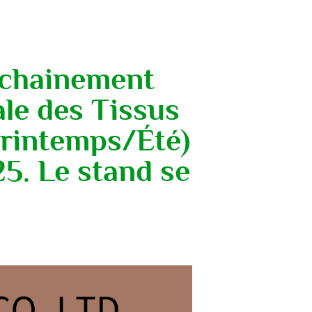
rochainement
ale des Tissus
Printemps/Été)
25. Le stand se