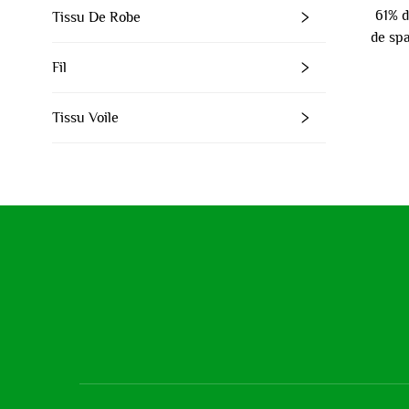
61% d
Tissu De Robe
de sp
Fil
Tissu Voile