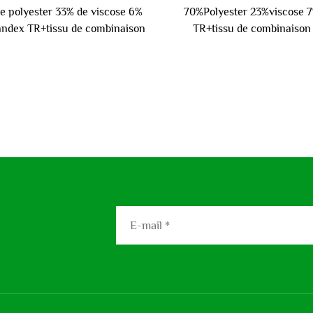
e polyester 33% de viscose 6%
70%Polyester 23%viscose 
andex TR+tissu de combinaison
TR+tissu de combinaison
spandex 220 gm
300 gm