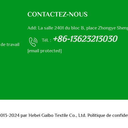
CONTACTEZ-NOUS
Add: La salle 2401 du bloc B, place Zhongye Sheng
+86-13623213030
Tél. :
de travail
[email protected]
013-2024 par Hebei Gaibo Textile Co., Ltd.
Politique de confiden