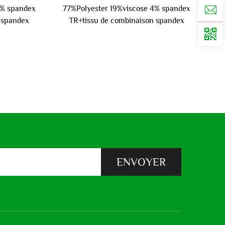
7% spandex
77%Polyester 19%viscose 4% spandex
 spandex
TR+tissu de combinaison spandex
270 gm
ENVOYER