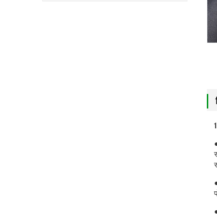
1
स
●