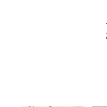
4
इ
श