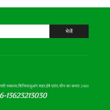
भेजें
न्गशी स्क्वायर,शिजियाज़ुआंग शहर,हेबै प्रांत,चीन का कमरा 2401
6-13623213030