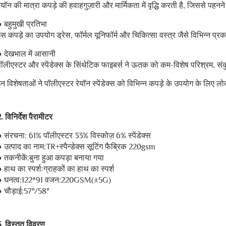
ेयॉन की मात्रा कपड़े की हवाहगुज़ारी और मार्मिकता में वृद्धि करती है, जिससे पह
 बहुमुखी प्रतिभा
स कपड़े का उपयोग ड्रेस, फॉर्मल यूनिफॉर्म और चिकित्सा वस्त्र जैसे विभिन्न प्
● देखभाल में आसानी
पॉलीएस्टर और स्पेंडेक्स के सिंथेटिक फाइबर्स ने ऊतक को कम-विशेष परिश्रम, संक
न विशेषताओं ने पॉलीएस्टर रेयॉन स्पेंडेक्स को विभिन्न कपड़े के उपयोग के लिए ल
. विनिर्देश पैरामीटर
● संरचना: 61% पॉलीएस्टर 33% विस्कोज़ 6% स्पेंडेक्स
● उत्पाद का नाम:TR+स्पैन्डेक्स सूटिंग फैब्रिक 220gsm
● तकनीकें:बुना हुआ कपड़ा बनाया गया
 हाथ का स्पर्शःग्राहकों का हाथ का स्पर्श
● घनत्व:122*91 वजन:220GSM(±5G)
● चौड़ाई:57"/58"
. विस्तृत विवरण