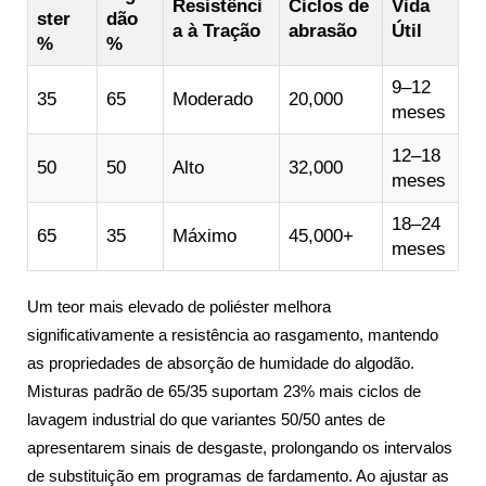
Resistênci
Ciclos de
Vida
ster
dão
a à Tração
abrasão
Útil
%
%
9–12
35
65
Moderado
20,000
meses
12–18
50
50
Alto
32,000
meses
18–24
65
35
Máximo
45,000+
meses
Um teor mais elevado de poliéster melhora
significativamente a resistência ao rasgamento, mantendo
as propriedades de absorção de humidade do algodão.
Misturas padrão de 65/35 suportam 23% mais ciclos de
lavagem industrial do que variantes 50/50 antes de
apresentarem sinais de desgaste, prolongando os intervalos
de substituição em programas de fardamento. Ao ajustar as