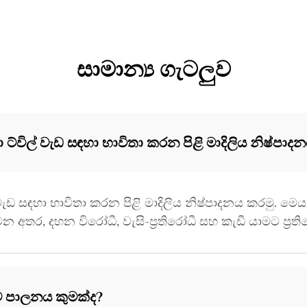
සාමාන්‍ය ගැටලුව
විල් වැඩ සඳහා භාවිතා කරන පිළි මාදිලිය නිෂ්පාද
 වැඩ සඳහා භාවිතා කරන පිළි මාදිලිය නිෂ්පාදනය කරමු. මෙ
න අතර, දහන විරෝධී, වැසි-ප්‍රතිරෝධී සහ කැඩී යාමට ප්‍රත
ත්ව පාලනය කුමක්ද?