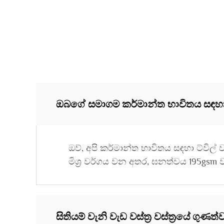
ඔබගේ සමාගම කර්මාන්ත භාවිතය සඳහා ට්
ඔව්, අපි කර්මාන්ත භාවිතය සඳහා ට්විල්
මිශ්‍ර වර්ගය වන අතර, ඝනත්වය 195gsm ව
සිතියම් වැනි වැඩ වස්ත්‍ර වස්ත්‍රයේ ගුණ