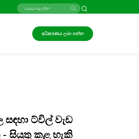
අධිකරණය ලබා ගන්න
සඳහා ට්විල් වැඩ
 - සියුතු කළ හැකි