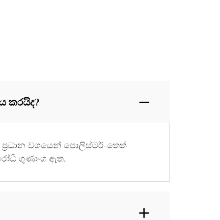
නය කරයිද?
ය ප්‍රධාන වශයෙන් පොලිස්ටර්-තෙත්
ිරෝධී ගුණාංග ඇත.