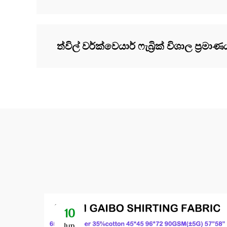
ත්විල් වර්ක්වෙයාර් ෆැබ්‍රික් විශාල ප්
10
Jun