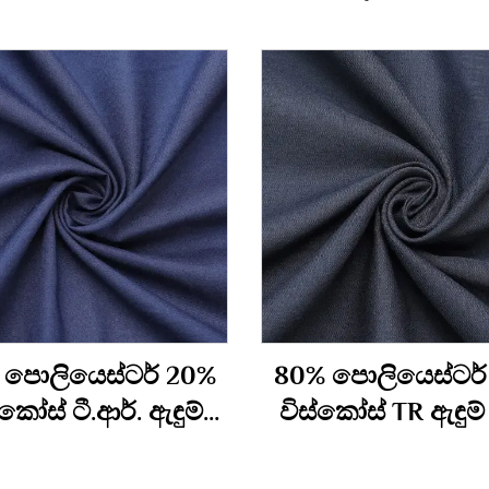
 පොලියෙස්ටර් 20%
80% පොලියෙස්ටර්
්කෝස් ටී.ආර්. ඇඳුම්
විස්කෝස් TR ඇඳුම්
රෙදි 290gm
340gm