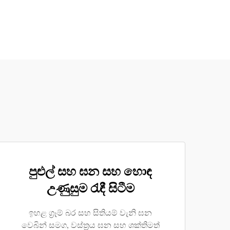
පුළුල් සහ ඝන සහ හොඳ
උණුසුම රැඳී සිටීම
ඉහළ ග්‍රෑම් බර සහ සිතියම් වැනි ඝන
වෙබින් සමග, වස්ත්‍රය ඝන සහ ශක්තිමත්