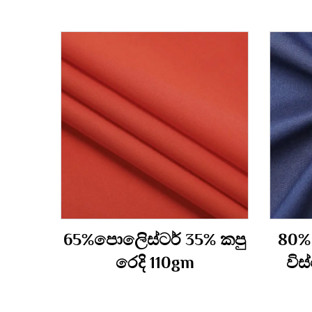
65%පොලිෙස්ටර් 35% කපු
80%
රෙදි 110gm
විස