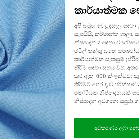
කාර්යාත්මක ප
අපි සමූහ වෙළඳසැල සඳහා ඉ
සැපයියි, කර්මාන්ත ශාලා,
නිෂ්පාදනය සඳහා විශේෂය
ට්විල් තන්තු සමඟ සම්බන්ධ
කාර්යාත්මක සැකසුම් (ස්ථිර ව
කිරීම සඳහා සහය වන අතර, 
කර ඇත. 600 ක් ඉක්මවා ක
කිරීමට පෙර දැඩි පරීක්ෂණ
කෝටියක නිෂ්පාදනයක් සම
නිෂ්පාදන අවශ්‍යතා සපුරා ග
අධිකරණය ලබා ගන්