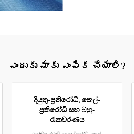
ఎందుకు మాకు ఎంపిక చేయాలి?
දියුතු-ප්‍රතිරෝධී, තෙල්-
ප්‍රතිරෝධී සහ බහු-
රැකවරණය