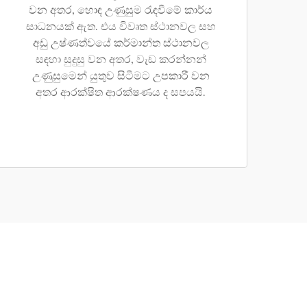
වන අතර, හොඳ උණුසුම රැඳවීමේ කාර්ය
සාධනයක් ඇත. එය විවෘත ස්ථානවල සහ
අඩු උෂ්ණත්වයේ කර්මාන්ත ස්ථානවල
සඳහා සුදුසු වන අතර, වැඩ කරන්නන්
උණුසුමෙන් යුතුව සිටීමට උපකාරී වන
අතර ආරක්ෂිත ආරක්ෂණය ද සපයයි.