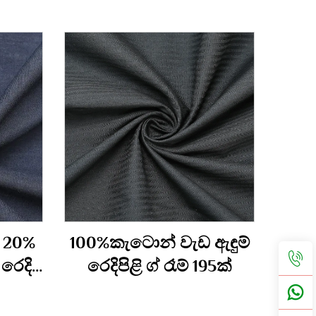
 20%
100%කැටොන් වැඩ ඇඳුම්
 රෙදි
රෙදිපිළි ග් රෑම් 195ක්