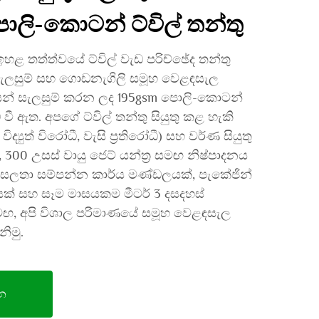
ොලි-කොටන් ට්විල් තන්තු
හළ තත්ත්වයේ ට්විල් වැඩ පරිච්ඡේද තන්තු
 සැලසුම් සහ ගොඩනැගිලි සමූහ වෙළඳසැල
ෙන් සැලසුම් කරන ලද 195gsm පොලි-කොටන්
 වී ඇත. අපගේ ට්විල් තන්තු සියුතු කළ හැකි
ිද්‍යුත් විරෝධී, වැසි ප්‍රතිරෝධී) සහ වර්ණ සියුතු
300 උසස් වායු ජෙට් යන්ත්‍ර සමඟ නිෂ්පාදනය
ුසලතා සම්පන්න කාර්ය මණ්ඩලයක්, පැකේජින්
යක් සහ සෑම මාසයකම මීටර් 3 දසදහස්
ඟ, අපි විශාල පරිමාණයේ සමූහ වෙළඳසැල
නිමු.
න