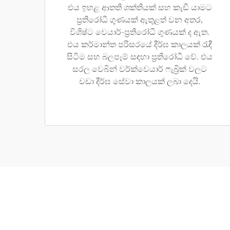
එය ඉහළ ආතති ශක්තියක් සහ කැඩී යාමට
ප්‍රතිරෝධී ගුණයක් ඇතුළත් වන අතර,
විශිෂ්ට වෙයාර්-ප්‍රතිරෝධී ගුණයක් ද ඇත.
එය කර්මාන්ත පරිසරයේ දීර්ඝ කාලයක් රැඳී
සිටීම සහ බලපෑම් සඳහා ප්‍රතිරෝධී වේ. එය
සරල වෙබින් වර්ක්වෙයාර් ෆැබ්‍රික් වලට
වඩා දීර්ඝ සේවා කාලයක් ලබා දෙයි.