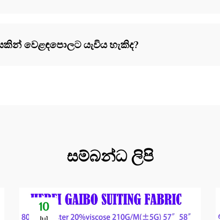
‍රමාණයකින් වෙළඳපොලට යැවිය හැකිද?
සම්බන්ධ ලිපි
10
Jul