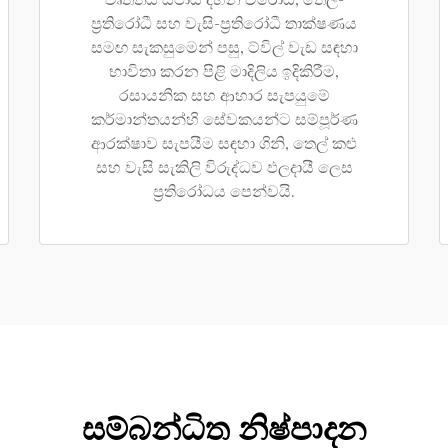
වෘත්තීය ස්ථායි දහන විරෝධී, තෙල්-
ප්‍රතිරෝධී සහ වැසි-ප්‍රතිරෝධී තාක්ෂණය
සමඟ සැකසුමෙන් පසු, ට්විල් වැඩ සඳහා
භාවිතා කරන පිළි මාදිලිය ඉදිකිරීම,
රසායනික සහ ආහාර සැපයුමේ
කර්මාන්තයන්හි සේවකයන්ට සම්පූර්ණ
ආරක්ෂාව සැපයීම සඳහා ගිනි, තෙල් කළු
සහ වැසි සැකිලි විරුද්ධව ඵලදායී ලෙස
ප්‍රතිරෝධය පෙන්වයි.
සම්බන්ධිත නිෂ්පාදන