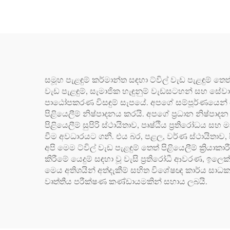
සමූහ පැළඳුම් කර්මාන්ත සඳහා ට්විල් වැඩ පැළඳුම් තෙ
වැඩ පැළඳුම්, සැමාජික හැඳුනුම් වැඩසටහන් සහ සේවා
පාඨෝපකරණ විසඳුම් සැපයේ. අපගේ සම්පූර්ණයෙන් ඒකා
පිළියෙලීම් නිෂ්පාදනය කරයි. අපගේ ප්‍රධාන නිෂ්පාදන 
පිළියෙලීම් සුපිරි ස්ථායිතාව, පෘෂ්ඨිය ප්‍රතිරෝධය ස
වීම අවධාරයට ගනී. එය බර, පළල, වර්ණ ස්ථායිතාව, 
අපි මෙම ට්විල් වැඩ පැළඳුම් තෙත් පිළියෙලීම් ක්‍රිය
කිරීමේ යෙදුම් සඳහා වූ වැසි ප්‍රතිරෝධී ආවරණ, ඉලෙක්ට්
මෙය අතිශයින් අත්දැකීම් සහිත විශේෂඥ කාර්ය සාධ
වෘත්තීය පරීක්ෂණ කණ්ඩායමකින් සහාය ලබයි.