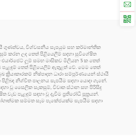
්ථායී ගුණත්වය, විශ්වසනීය සැපයුම සහ කර්මාන්තික
ුම් කරන ලද තෙත් පිළියෙලීම් සඳහා සුවිශේෂිත
 එයාර්ජෙට් ලූම් සමඟ මාසිකව මිලියන 3 ක තෙත්
ැඩ පැළඳුම් තෙත් පිළියෙලීම් ඇතුළත් වේ. මෙම තෙත්
ඛ ක්‍රියාකාරකම් නිෂ්පාදන ධාරා සම්පූර්ණයෙන් ස්ථායී
ක පිළිබඳ නිශ්චිත පාලනය සැපයීම සඳහා යොදා ගැනේ.
සඳහා වූ සෛලික සැකසුම්, විවෘත ස්ථාන සහ පිරිසිදු
වැඩ පැළඳුම් සඳහා වූ දැවීම ප්‍රතිරෝධී සූත්‍රයන්.
භියෝගාත්මක සම්මත සෑම පැකේජයක්ම සැපයීම සඳහා