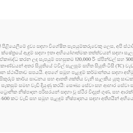
ත් පිළියෙලීමේ ද්‍රව්‍ය සඳහා විශේෂිත සැපයුම්කරුවෙකු ලෙස, අපි ස
 ක්ෂේත්‍රයේ ඇඳුම් සඳහා ඉතා අභියෝගාත්මක තත්ත්වයන් සඳහා සැලස
බද්ධ කරන ලද සැපයුම් පහසුකම 120,000 රිං ස්පින්ඩල් සහ 300
කාණ්ඩයන් අතර සියුතියේ ට්විල් සැලසුම් සහිත සියුති-ටීසී (TC) ව
හ මාන ස්ථායිතාව සපයයි. අපගේ සමූහ පැළඳුම් කර්මාන්තය සඳහා අභිමු
සිකුරුම් කාර්ය සාධනය සහ ආතති ශක්තිය වැනි සැලකිය යුතු සාධ
ාකාරී සැකසුම් සමඟ වැඩි දියුණු කරයි: සෞඛ්‍ය සේවා සහ ආහාර සේවා 
‍රොනික නිෂ්පාදන පරිසරයන් සඳහා වූ ස්ථිර විද්‍යුත් ගුණ, සහ ආරක්ෂිත 
ක 600 කට වැඩි සහ සමූහ පැළඳුම් නිෂ්පාදනය සඳහා අතිශයින් අ