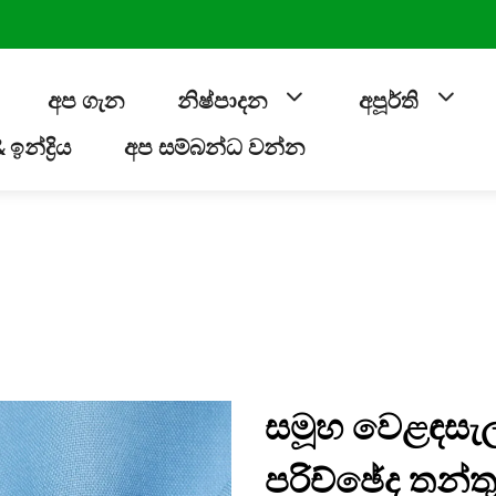
අප ගැන
නිෂ්පාදන
අපූර්ති
න්ද්‍රිය
අප සම්බන්ධ වන්න
සමූහ වෙළඳසැල 
පරිච්ඡේද තන්තු