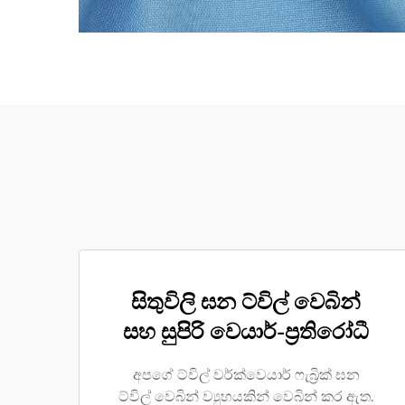
සිතුවිලි ඝන ට්විල් වෙබින්
සහ සුපිරි වෙයාර්-ප්‍රතිරෝධී
අපගේ ට්විල් වර්ක්වෙයාර් ෆැබ්‍රික් ඝන
ට්විල් වෙබින් ව්‍යුහයකින් වෙබින් කර ඇත.