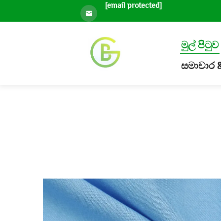
[email protected]
මුල් පිටුව
සමාචාර & ඉ