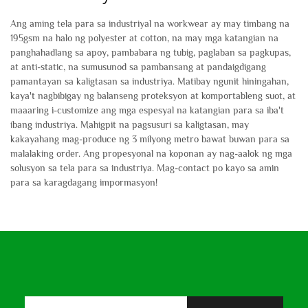
Ang aming tela para sa industriyal na workwear ay may timbang na
195gsm na halo ng polyester at cotton, na may mga katangian na
panghahadlang sa apoy, pambabara ng tubig, paglaban sa pagkupas,
at anti-static, na sumusunod sa pambansang at pandaigdigang
pamantayan sa kaligtasan sa industriya. Matibay ngunit hiningahan,
kaya't nagbibigay ng balanseng proteksyon at komportableng suot, at
maaaring i-customize ang mga espesyal na katangian para sa iba't
ibang industriya. Mahigpit na pagsusuri sa kaligtasan, may
kakayahang mag-produce ng 3 milyong metro bawat buwan para sa
malalaking order. Ang propesyonal na koponan ay nag-aalok ng mga
solusyon sa tela para sa industriya. Mag-contact po kayo sa amin
para sa karagdagang impormasyon!