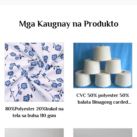
Mga Kaugnay na Produkto
CVC 50% polyester 50%
balata Binagong carded
yarn 40S
80%Polyester 20%bukol na
tela sa bulsa 110 gsm