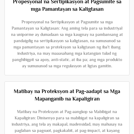
Propesyonal na Sertipikasyon at Pagsumite sa
mga Pamantayan sa Kaligtasan
Propesyonal na Sertipikasyon at Pagsumite sa mga
Pamantayan sa Kaligtasan: Ang aming tela para sa industriyal
na uniporme ay dumadaan sa mga kaugnay na pambansang at
pandaigdig na sertipikasyon sa kaligtasan, na sumusunod sa
mga pamantayan sa proteksyon sa kaligtasan ng iba't ibang
industriya, na may maaasahang mga katangian tulad ng
panghihigpit sa apoy, anti-static, at iba pa; ang mga produkto
ay sumusunod sa mga regulasyon at ligtas gamitin.
Matibay na Proteksyon at Pag-aadapt sa Mga
Mapanganib na Kapaligiran
Matibay na Proteksyon at Pag-aangkop sa Mabibigat na
Kapaligiran: Dinisenyo para sa mabibigat na kapaligiran sa
industriya, ang tela ay makapal, madensidad, may mahusay na
paglaban sa pagsuot, pagkakabit, at pag-impact, at kayang