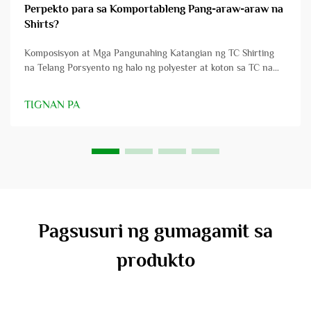
Perpekto para sa Komportableng Pang-araw-araw na
Shirts?
Komposisyon at Mga Pangunahing Katangian ng TC Shirting
na Telang Porsyento ng halo ng polyester at koton sa TC na
tela Ang TC na tela ay nagmamhal ng sintetikong polyester at
natural na hibla ng koton upang makamit ang pinakamahusay
TIGNAN PA
mula sa parehong mundo. Kadalasan, ito ay may 65% polyester
at 35% koton...
Pagsusuri ng gumagamit sa
produkto