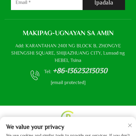
Ipadala
MAKIPAG-UGNAYAN SA AMIN
Add: KARANTAHAN 2401 NG BLOCK B, ZHONGYE
SHENGSHI SQUARE, SHIJIAZHUANG CITY, Lunsod ng
HEBEI, Tsina
+86-13623213030
Tel:
[email protected]
We value your privacy
Karapatan sa Pagmamay-ari © 2013-2024 ng Hebei Gaibo
We use cookies and similar tools to provide our services. If you don't