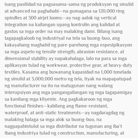
isang pasilidad na pagsasama-sama ng produksyon ng sinulid
at advanced na paghahabi—na gumagana sa 120,000 ring
spindles at 300 airjet looms—ay nag-aalok ng vertical
integration na kailangan upang kontrolin ang kalidad at
gastos sa mga order na may malaking dami. Bilang isang
tagapagkaloob ng industriyal na tela sa buong-buo, ang
kakayahang maghatid ng pare-parehong mga espesipikasyon
sa mga aspeto ng tensile strength, abrasion resistance, at
dimensional stability ay napakahalaga, lalo na para sa mga
aplikasyon tulad ng workwear, protective gear, at heavy-duty
textiles. Kasama ang buwanang kapasidad na 1,000 tonelada
ng sinulid at 3,000,000 metro ng tela, tiyak na mapapatupad
ng manufacturer na ito na matugunan nang walang
interupsiyon ang mga pangangailangan ng mga tagapamigay
sa kanilang mga kliyente. Ang pagkakaroon ng mga
functional finishes—kabilang ang flame-resistant,
waterproof, at anti-static treatments—ay nagdaragdag ng
malaking halaga sa mga alok sa buong-buo, na
nagpapahintulot sa mga distributor na tugunan ang iba’t
ibang industriya tulad ng construction, manufacturing, at