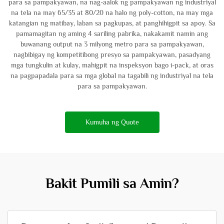
para sa pampakyawan, na nag-aalok ng pampakyawan ng industriyal
na tela na may 65/35 at 80/20 na halo ng poly-cotton, na may mga
katangian ng matibay, laban sa pagkupas, at panghihigpit sa apoy. Sa
pamamagitan ng aming 4 sariling pabrika, nakakamit namin ang
buwanang output na 3 milyong metro para sa pampakyawan,
nagbibigay ng kompetitibong presyo sa pampakyawan, pasadyang
mga tungkulin at kulay, mahigpit na inspeksyon bago i-pack, at oras
na pagpapadala para sa mga global na tagabili ng industriyal na tela
para sa pampakyawan.
Kumuha ng Quote
Bakit Pumili sa Amin?