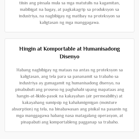
tiisin ang pinsala mula sa mga matutulis na kagamitan,
mabibigat na bagay, at pagkakagrip sa produksyon sa
industriya, na nagbibigay ng matibay na proteksyon sa
kaligtasan ng mga manggagawa.
Hingin at Komportable at Humanisadong
Disenyo
Habang nagbibigay ng mataas na antas ng proteksyon sa
kaligtasan, ang tela para sa pananamit sa trabaho sa
industriya ay gumagamit ng humanisadong disenyo, na
pinabubuti ang proseso ng paghahabi upang mapataas ang
hangin-at-likido-pasok na kakayahan (air permeability) at
kakayahang sumipsip ng kahalumigmigan (moisture
absorption) ng tela, na binabawasan ang pisikal na pasanin ng
mga manggagawa habang nasa matagalang operasyon, at
pinapabuti ang komportableng pagganap sa trabaho.