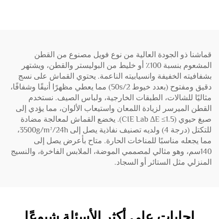
قماشنا ذو الجودة العالية من نوع فويل مصنوع من القطن
المشعوم بنسبة 100٪ أو خليط من البوليستر والقطن، ويشتهر
بشفافيته الخفيفة وانسيابيته الناعمة. يحتوي القماش على نسج
دقيق ومفتوح (بعدد خيوط 50s/2) مما يعطي مظهرًا أنيقًا وشفافًا،
مثاليًا للشالات، الطبقات الخارجية، ولباس الصيف. نستخدم
القطن الميرسر لزيادة اللمعان واستيعاب الألوان، مما يؤدي إلى
صبغ حيوي (CIE Lab ΔE ≤1.5). يخضع القماش لمعالجة مضادة
للتكتل (درجة 4) ولديه تصنيف نفاذية يصل إلى 3500g/m²/24h،
مما يجعله مناسبًا للمناخات الحارة. متاح بأعرض يصل إلى
140سم، وهو مثالي لمصممي الموضة، الملابس الفاخرة، والنسيج
المنزلي مثل الستائر أو السجاد.
إجابات على أكثر الأسئلة شيوعًا